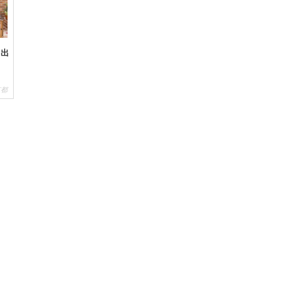
き出
京都