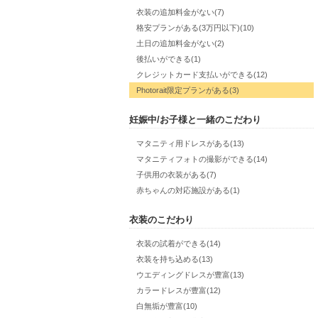
衣装の追加料金がない(7)
格安プランがある(3万円以下)(10)
土日の追加料金がない(2)
後払いができる(1)
クレジットカード支払いができる(12)
Photorait限定プランがある(3)
妊娠中/お子様と一緒のこだわり
マタニティ用ドレスがある(13)
マタニティフォトの撮影ができる(14)
子供用の衣装がある(7)
赤ちゃんの対応施設がある(1)
衣装のこだわり
衣装の試着ができる(14)
衣装を持ち込める(13)
ウエディングドレスが豊富(13)
カラードレスが豊富(12)
白無垢が豊富(10)