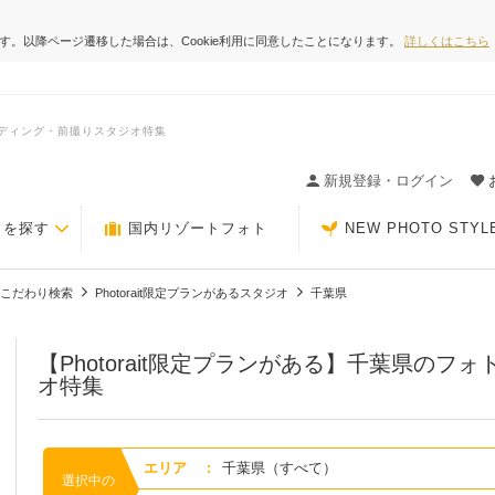
ます。以降ページ遷移した場合は、Cookie利用に同意したことになります。
詳しくはこちら
ウェディング・前撮りスタジオ特集
ィングの決め手が見つかるクチコミサイト-Photorait
新規登録・ログイン
トを探す
国内リゾートフォト
NEW PHOTO STYL
こだわり検索
Photorait限定プランがあるスタジオ
千葉県
【Photorait限定プランがある】千葉県の
オ特集
エリア
:
千葉県（すべて）
選択中の