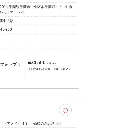
0-0014 千葉県千葉市中央区本千葉町１５−１ 京
ルミラマーレ7F
葉中央駅
945-906
¥34,500
（税込）
ルフォトプラ
土日祝UP料金 ¥33,000（税込）
ヘアメイク
4.8
価格の満足度
4.4