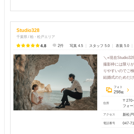
Studio328
千葉県 / 柏・松戸エリア
4.8
2
件
写真
4.5
スタッフ
5.0
衣装
5.0
＼⭐︎現在Stud
撮影枠には限りが
りやすいのでご
結婚式のためだけじ
フォト
298
枚
〒270
住所
フォー1
新松戸
アクセス
047-7
電話番号