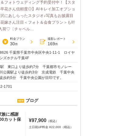
り＆フォトウェディング予約受付中！【スタ
卒花さん信頼度◎】AIキレイ加工オプショ
沢にあしらったスタジオ♪写真もお披露目
う花嫁さん注目＜フォト＆会食プラン＞も叶
荷♡〔チャペル...
料金プラン
撮影レポート
30
169
件
件
-8626 千葉県千葉市中央区中央1-11-1 ロイヤ
ンズホテル千葉4F
葉駅 東口より徒歩約7分 千葉都市モノレー
川公園駅より徒歩約3分 京成電鉄 千葉中央
徒歩約5分 千葉中央公園が目印です。
22-1701
ブログ
家族に感謝
00カット保
¥97,900
（税込）
土日祝UP料金 ¥22,000（税込）