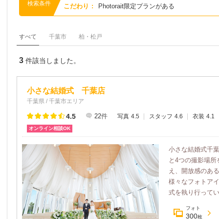
検索条件
こだわり
:
Photorait限定プランがある
すべて
千葉市
柏・松戸
3
件該当しました。
小さな結婚式 千葉店
千葉県 / 千葉市エリア
4.5
22
件
写真
4.5
スタッフ
4.6
衣装
4.1
オンライン相談OK
小さな結婚式千
と4つの撮影場所
え、開放感のあ
様々なフォトア
式を執り行ってい
フォト
300
枚