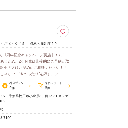
ヘアメイク
4.5
価格の満足度
5.0
io328、1周年記念キャンペーン実施中！⭐︎／
あるため、2ヶ月先は比較的にご予約が取
検討中の方はお早めにご相談ください！『
ゃない、“今のふたり”を残す、フ...
料金プラン
撮影レポート
9
6
件
件
-0021 千葉県松戸市小金原8丁目13-31 オメガ
02
駅
18-7190