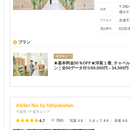
〒26
住所
成ホテ
京成千
アクセス
0120-
電話番号
プラン
期間限定
★基本料金50％OFF★洋装１着_チャペ
ン｜全50データ付☆69,000円→34,500円
Atelier Nie by hibiyakadan
千葉県 / 千葉市エリア
4.7
70
件
写真
4.9
スタッフ
4.9
衣装
4.6