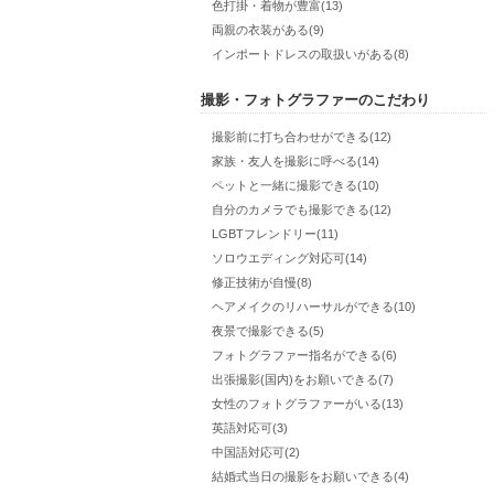
色打掛・着物が豊富(13)
両親の衣装がある(9)
インポートドレスの取扱いがある(8)
撮影・フォトグラファーのこだわり
撮影前に打ち合わせができる(12)
家族・友人を撮影に呼べる(14)
ペットと一緒に撮影できる(10)
自分のカメラでも撮影できる(12)
LGBTフレンドリー(11)
ソロウエディング対応可(14)
修正技術が自慢(8)
ヘアメイクのリハーサルができる(10)
夜景で撮影できる(5)
フォトグラファー指名ができる(6)
出張撮影(国内)をお願いできる(7)
女性のフォトグラファーがいる(13)
英語対応可(3)
中国語対応可(2)
結婚式当日の撮影をお願いできる(4)