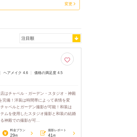
変更
ヘアメイク
4.6
価格の満足度
4.5
葉店はチャペル・ガーデン・スタジオ・神殿
を完備！洋装は時間帯によって表情を変
るチャペルとガーデン撮影が可能！和装は
イテムを使用したスタジオ撮影と和装の結婚
る神殿での撮影が可...
料金プラン
撮影レポート
29
41
件
件