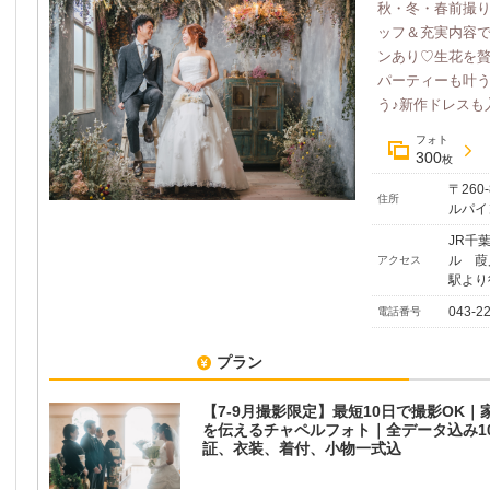
秋・冬・春前撮
ッフ＆充実内容で
ンあり♡生花を贅
パーティーも叶
う♪新作ドレスも入
フォト
300
枚
〒260
住所
ルパイ
JR千
ル 葭
アクセス
駅より
043-2
電話番号
プラン
【7-9月撮影限定】最短10日で撮影OK｜
を伝えるチャペルフォト｜全データ込み1
証、衣装、着付、小物一式込