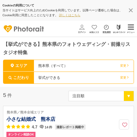
Cookieの利用について
当サイトはサービス向上のためCookieを利用しています。以降ページ遷移した場合は、
Cookie利用に同意したことになります。
詳しくはこちら
【挙式ができる】熊本県のフォトウェディング・前撮りス
タジオ特集
エリア
熊本県（すべて）
変更
こだわり
挙式ができる
変更
5
件
熊本県／熊本全域エリア
小さな結婚式 熊本店
4.7
14
件
撮影レポート掲載中
オンライン相談OK