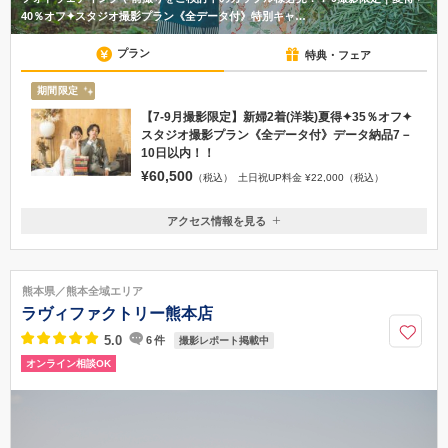
40％オフ✦スタジオ撮影プラン《全データ付》特別キャ…
プラン
特典・フェア
期間限定
【7-9月撮影限定】新婦2着(洋装)夏得✦35％オフ✦
スタジオ撮影プラン《全データ付》データ納品7－
10日以内！！
¥60,500
（税込）
土日祝UP料金 ¥22,000（税込）
アクセス情報を見る
〒860-8517
熊本県熊本市中央区水道町14-1 ホテルメルパルクKUMAMOTO 4F
「水道町電停」下車徒歩3分
熊本県／熊本全域エリア
096-312-0663
ラヴィファクトリー熊本店
5.0
6
件
撮影レポート掲載中
オンライン相談OK