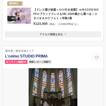
期間限定
【ドレス選び放題＋ロケ行き放題】≪今だけ52％O
FF≫ブランドドレスもOK♪2500着から選べる！ス
タジオ＆ロケフォト＋洋装1着
¥123,400
（税込）
土日祝UP料金 なし
アクセス情報を見る
〒862-0965
熊本県熊本市南区田迎町田井島734-1
096-331 -3335
熊本県／熊本全域エリア
L'celmo STUDIO PRIMA
撮影レポート掲載中
オンライン相談OK