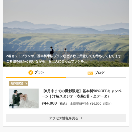
2着セットプランや、基本料半額プランなど多数ご用意してお待ちしております！
ご希望を細かく伺いながら、お二人に合ったプランを…
プラン
ブログ
期間限定
【8月末までの撮影限定】基本料50%OFFキャンペ
ーン｜洋装スタジオ（衣装1着・全データ）
¥44,000
（税込）
土日祝UP料金 ¥16,500（税込）
アクセス情報を見る
〒860-0843
熊本県熊本市中央区草葉町2-6 KAMINOURA SAMURAI BLD.401