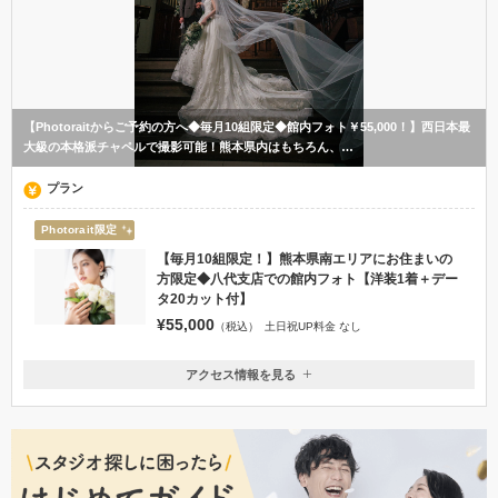
【Photoraitからご予約の方へ◆毎月10組限定◆館内フォト￥55,000！】西日本最
大級の本格派チャペルで撮影可能！熊本県内はもちろん、…
プラン
Photorait限定
【毎月10組限定！】熊本県南エリアにお住まいの
方限定◆八代支店での館内フォト【洋装1着＋デー
タ20カット付】
¥55,000
（税込）
土日祝UP料金 なし
アクセス情報を見る
〒866-0811
熊本県八代市西片町1976
JR鹿児島本線新八代駅(九州新幹線新八代駅)より車で1分、徒歩7分 JR
鹿児島本線八代駅より車で10分
0965-43-3390