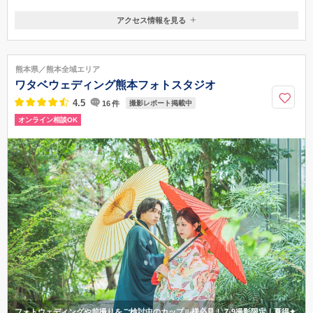
アクセス情報を見る
〒860-0843
熊本県熊本市中央区草葉町2‐6 カミノウラサムライビル1F
熊本市電 通町筋電停より 徒歩7分
熊本県／熊本全域エリア
096-312-0508
ワタベウェディング熊本フォトスタジオ
4.5
16
件
撮影レポート掲載中
オンライン相談OK
フォトウェディングや前撮りをご検討中のカップル様必見！ 7-9撮影限定｜夏得✦