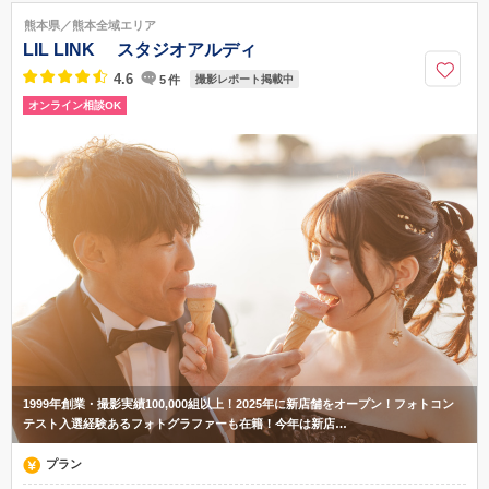
熊本電鉄藤崎線「藤崎宮前駅」より徒歩5分、熊本市電「「通町筋」よ
熊本県／熊本全域エリア
り徒歩8分
LIL LINK スタジオアルディ
096-312-0606
4.6
5
件
撮影レポート掲載中
オンライン相談OK
1999年創業・撮影実績100,000組以上！2025年に新店舗をオープン！フォトコン
テスト入選経験あるフォトグラファーも在籍！今年は新店…
プラン