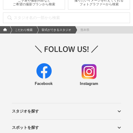
ご予算や撮影内容など
撮りたいイメージを叶えてくれる
ご希望の撮影プランから検索
フォトグラファーから検索
フォトウエディング/結婚写真のPhotorait ホーム
こだわり検索
挙式ができるスタジオ
熊本県
Facebook
Instagram
スタジオを探す
スポットを探す
エリアから探す
こだわりから探す
NEW PHOTO STYLE
プランから探す
フォトタイプ診断
フォトグラファーから探す
国内リゾートから探す