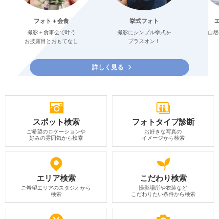
フォト＋会食
挙式フォト
撮影＋食事会で叶う
撮影にシンプル挙式を
自然
お披露目とおもてなし
プラスオン！
詳しく見る
スポット検索
フォトタイプ診断
ご希望のロケーションや
お好きな写真の
好みの雰囲気から検索
イメージから検索
エリア検索
こだわり検索
ご希望エリアのスタジオから
撮影場所や衣装など
検索
こだわりたい条件から検索