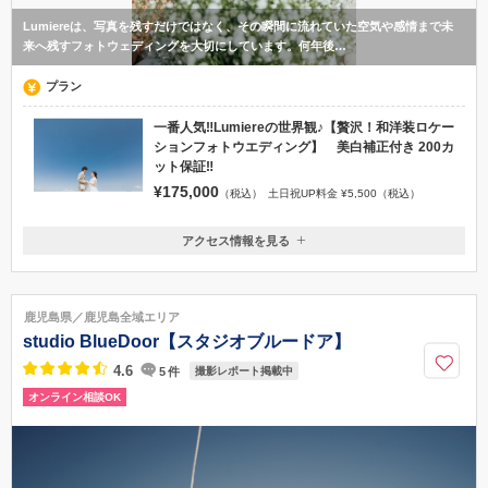
Lumiereは、写真を残すだけではなく、その瞬間に流れていた空気や感情まで未
来へ残すフォトウェディングを大切にしています。何年後…
プラン
一番人気‼︎Lumiereの世界観♪【贅沢！和洋装ロケー
ションフォトウエディング】 美白補正付き 200カ
ット保証‼︎
¥175,000
（税込）
土日祝UP料金 ¥5,500（税込）
アクセス情報を見る
〒890-0045
鹿児島県鹿児島市武一丁目21-39
鹿児島中央駅 徒歩5分 中央駅西口近く
鹿児島県／鹿児島全域エリア
099-204-0964
studio BlueDoor【スタジオブルードア】
4.6
5
件
撮影レポート掲載中
オンライン相談OK