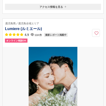
アクセス情報を見る
〒892-0804
鹿児島県鹿児島市春日町8-8
JR 鹿児島駅 車５分 徒歩15分
鹿児島県／鹿児島全域エリア
099-248-5222
Lumiere (ルミエール)
4.9
110
件
撮影レポート掲載中
オンライン相談OK