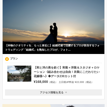
【本物のクオリティを、もっと身近に】結婚式場で活躍するプロが担当するフォ
トウェディング「結婚式」を熟知したプロが、フォト…
プラン
【和と洋の美を紡ぐ】和装＋洋装＆スタジオ＋ロケ
ーション《組み合わせは自由！衣装にこだわりたい
花嫁様へ》◆データ230カット付
¥168,000
（税込）
土日祝UP料金 ¥22,000（税込）
アクセス情報を見る
〒890-0061
鹿児島県鹿児島市天保山町9-17
市電 『荒田八幡』より徒歩15分