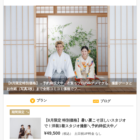
【8月限定特別価格】→予約枠拡大中←衣装もプロのヘアメイクも、撮影データと
お台紙（写真3枚）まで全部コミコミ価格でフ…
プラン
ブログ
期間限定
【8月限定 特別価格】暑い夏こそ涼しいスタジオ
で！洋装1着スタジオ撮影＼予約枠拡大中／
¥49,500
（税込）
土日祝UP料金 なし