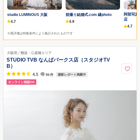
阿部写真
studio LUMINOUS 大阪
前撮り結婚式.com 縁photo
店
4.7
4.9
4.7
※星評価は特集条件により集計されたものです
大阪府／難波・心斎橋エリア
STUDIO TVB なんばパークス店（スタジオTV
B）
4.5
99
件
撮影レポート掲載中
オンライン相談OK