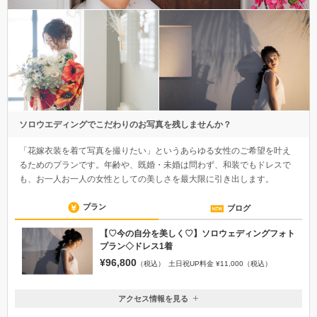
ソロウエディングでこだわりのお写真を残しませんか？
「花嫁衣装を着て写真を撮りたい」というあらゆる女性のご希望を叶え
るためのプランです。年齢や、既婚・未婚は問わず、和装でもドレスで
も、お一人お一人の女性としての美しさを最大限に引き出します。
プラン
ブログ
【♡今の自分を美しく♡】ソロウェディングフォト
プラン◇ドレス1着
¥96,800
（税込）
土日祝UP料金 ¥11,000（税込）
アクセス情報を見る
〒596-0014