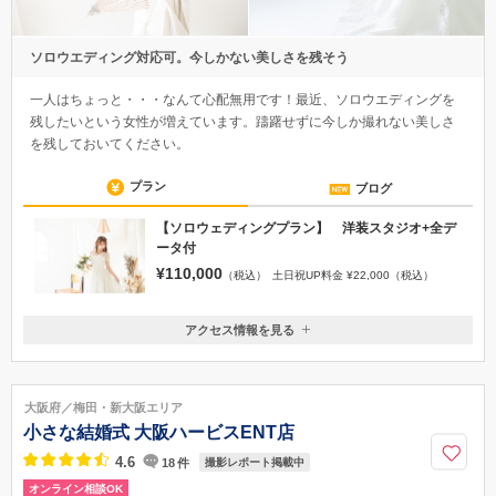
ソロウエディング対応可。今しかない美しさを残そう
一人はちょっと・・・なんて心配無用です！最近、ソロウエディングを
残したいという女性が増えています。躊躇せずに今しか撮れない美しさ
を残しておいてください。
プラン
ブログ
【ソロウェディングプラン】 洋装スタジオ+全デ
ータ付
¥110,000
（税込）
土日祝UP料金 ¥22,000（税込）
アクセス情報を見る
〒550-0004
大阪府大阪市西区靱本町1丁目１６−２０
四つ橋線 本町駅 28番出口を四つ橋筋沿いに北へ150m。一つ目の信号
大阪府／梅田・新大阪エリア
（靭公園前交差点）を左手方向（西）へ200m（2つ目の交差点を越えた所
小さな結婚式 大阪ハービスENT店
に中華料理屋があります）進み、本町アートスクエアというビルの3Fが阿
部写真館になります。
4.6
18
件
撮影レポート掲載中
オンライン相談OK
06-6445-5114