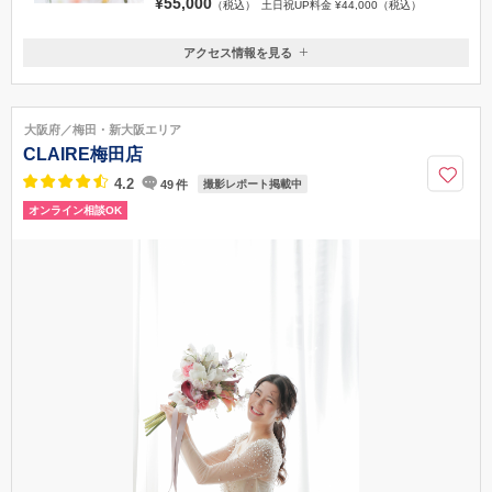
¥55,000
（税込）
土日祝UP料金 ¥44,000（税込）
アクセス情報を見る
〒596-0014
大阪府岸和田市港緑町3-1 アクアテラスリヴァージュブラン1階
●徒歩 ・南海本線「岸和田駅」西口より徒歩10分 ・東口タクシーのりば
大阪府／梅田・新大阪エリア
よりタクシーで約5分 ●電車でお越しの場合 ・南海本線「なんば駅」から
CLAIRE梅田店
「岸和田駅」まで特急で21分 ●お車でお越しの場合 阪神高速湾岸線岸和田
南IC降りてすぐ
4.2
49
件
撮影レポート掲載中
オンライン相談OK
072-449-1122