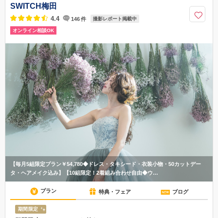
JR東西線「大阪城北詰駅」から徒歩6分 大阪メトロ谷町線「天満橋
大阪府／梅田・新大阪エリア
駅」から徒歩15分
SWITCH梅田
06-6755-4622
4.4
146
件
撮影レポート掲載中
オンライン相談OK
【毎月5組限定プラン￥54,780◆ドレス・タキシード・衣装小物・50カットデー
タ・ヘアメイク込み】【10組限定！2着組み合わせ自由◆ウ…
プラン
特典・フェア
ブログ