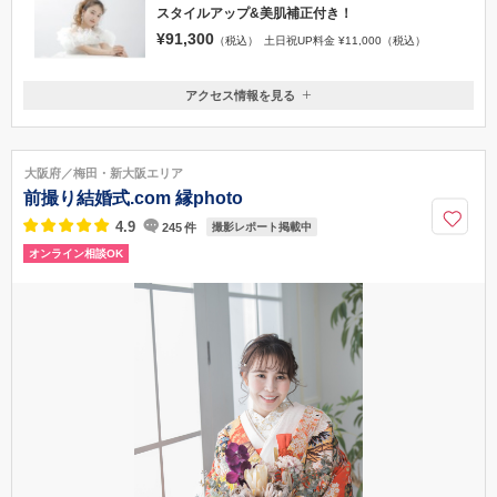
スタイルアップ&美肌補正付き！
¥91,300
（税込）
土日祝UP料金 ¥11,000（税込）
アクセス情報を見る
〒556-0011
大阪府大阪市浪速区難波中2-10-70なんばパークス オフィスタワー11階
■ 南海電鉄 「なんば駅」から徒歩5分 ■ 地下鉄御堂筋線・千日前線・四
大阪府／梅田・新大阪エリア
つ橋線 「なんば駅」 ■ 近鉄・阪神「大阪難波駅」 なんばパークスすぐ横
前撮り結婚式.com 縁photo
のオフィスタワー内です。
4.9
245
件
撮影レポート掲載中
06-6616-9890
オンライン相談OK