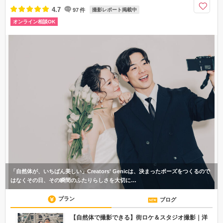
心斎橋駅、難波駅、四ツ橋駅より徒歩5分
大阪府／難波・心斎橋エリア
06-6212-3486
Creators' Genic
4.7
97
件
撮影レポート掲載中
オンライン相談OK
「自然体が、いちばん美しい」Creators' Genicは、決まったポーズをつくるので
はなくその日、その瞬間のふたりらしさを大切に…
プラン
ブログ