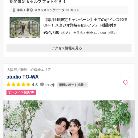
期間限定
期間限定＆セルフフォト付き！
洋装 1 着
スタジオ 5ヶ所
データ 50 カット
【毎月5組限定キャンペーン】全てのがドレス90％
OFF！ スタジオ洋装&セルフフォト撮影付き
¥54,780
（税込）
土日祝UP料金 ¥22,000（税込）
アクセス情報を見る
〒530-0001
大阪府大阪市北区梅田1-8-16 ヒルトンプラザイースト6F
■阪神線：「大阪梅田駅」西改札口より徒歩1分 ■四つ橋線：「西梅田
大阪府／難波・心斎橋エリア
駅」北改札口より徒歩1分 ■JR：「大阪駅」桜橋出口より徒歩2分 ■JR東西
studio TO-WA
線：「北新地駅」西改札口より徒歩2分
4.8
196
件
撮影レポート掲載中
06-7688-5688
オンライン相談OK