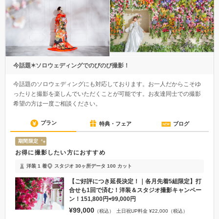
今話題✶ソロウェディングでのびのび撮影！
今話題のソロウェディングにも対応しております。お一人だからこそゆ
ったりと撮影を楽しんでいただくことが可能です。お友達同士での撮影
希望の方は一度ご相談ください。
プラン
特典・フェア
ブログ
期間限定
お得に撮影したい方におすすめ
洋装 1 着
スタジオ 30ヶ所
データ 100 カット
【ご好評につき延長決定！｜各月先着5組限定】打
合せも1回で済む！洋装＆スタジオ撮影キャンペー
ン！151,800円⇨99,000円
¥99,000
（税込）
土日祝UP料金 ¥22,000（税込）