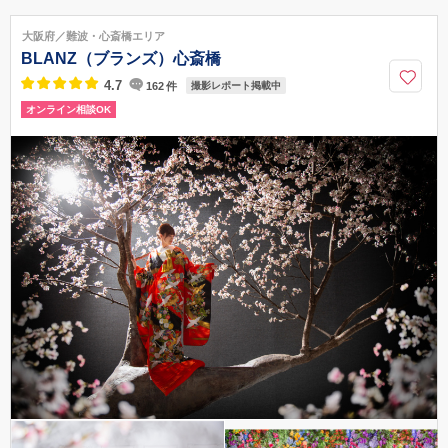
「心斎橋」 駅 徒歩5分 「なんば」 駅 徒歩4分
大阪府／難波・心斎橋エリア
0120-093-760
BLANZ（ブランズ）心斎橋
4.7
162
件
撮影レポート掲載中
オンライン相談OK