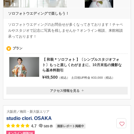
ソロフォトウエディングで楽しもう！
ソロフォトウエディングのお問合せが多くなってきております！チャペ
ルやスタジオで記念に写真を残しませんか？オンライン相談、来館相談
承っております！
プラン
【 和装＊ソロフォト 】〔シンプルスタジオフォ
ト〕もっと楽しくわがままに、10月末迄の撮影な
ら基本料割引
¥49,500
（税込）
土日祝UP料金 ¥33,000（税込）
アクセス情報を見る
〒530-0001
大阪府大阪市北区梅田2-2-22ハービスPLAZA ENT4F
JR『大阪』駅桜橋出口約100メートル
大阪府／梅田・新大阪エリア
0120-945-906
studio clori. OSAKA
4.7
589
件
撮影レポート掲載中
オンライン相談OK