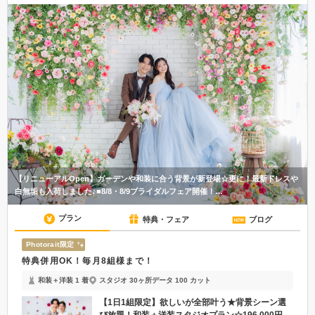
191
件
オンライン相談OK
【リニューアルOpen】ガーデンや和装に合う背景が新登場☆更に！最新ドレスや
白無垢も入荷しました♪■8/8・8/9ブライダルフェア開催！…
プラン
特典・フェア
ブログ
Photorait限定
特典併用OK！毎月8組様まで！
和装＋洋装 1 着
スタジオ 30ヶ所
データ 100 カット