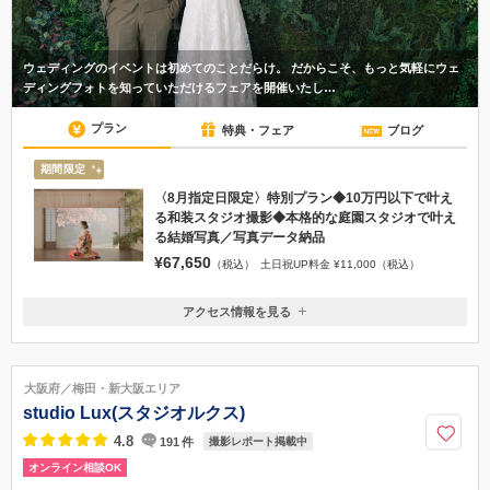
ウェディングのイベントは初めてのことだらけ。 だからこそ、もっと気軽にウェ
ディングフォトを知っていただけるフェアを開催いたし…
プラン
特典・フェア
ブログ
期間限定
〈8月指定日限定〉特別プラン◆10万円以下で叶え
る和装スタジオ撮影◆本格的な庭園スタジオで叶え
る結婚写真／写真データ納品
¥67,650
（税込）
土日祝UP料金 ¥11,000（税込）
アクセス情報を見る
〒530-0001
大阪府大阪市北区梅田2-1-22 野村不動産西梅田ビル1階
■地下鉄四つ橋線「西梅田駅」すぐ ■JR「北新地駅」すぐ ■JR「大阪
大阪府／梅田・新大阪エリア
駅」、各線「梅田駅」より徒歩5分
studio Lux(スタジオルクス)
06-6315-6711
4.8
撮影レポート掲載中