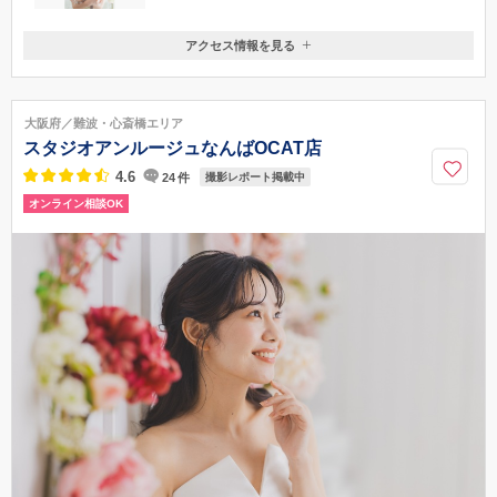
アクセス情報を見る
〒530-0013
大阪府大阪市北区茶屋町10番12号 NU茶屋町７F
阪急梅田駅より徒歩3分 JR大阪駅より徒歩5分
大阪府／難波・心斎橋エリア
050-1871-2171
スタジオアンルージュなんばOCAT店
4.6
24
件
撮影レポート掲載中
オンライン相談OK