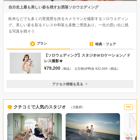
自分史上最も美しい姿を残すお洒落ソロウエディング
欧米などでも多くの受賞歴を誇るカメラマンが撮影するソロウエディン
グ。美しい姿を彩るドレスや和装も多数ご用意あり。一生の思い出に残
る写真を残そう
プラン
特典・フェア
【ソロウェディング】スタジオorロケーション／ド
レス撮影★
¥79,200
（税込）
土日祝UP料金 ¥22,000（税込）
アクセス情報を見る
〒540-0002
大阪府大阪市中央区大阪城3-1 JO-TERRACEOSAKA Eテラス
梅田駅より9分。JR大阪環状線【大阪城公園駅】より徒歩1分
クチコミで人気のスタジオ
（大阪府）
PR
06-4790-8880