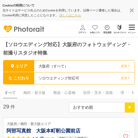
Cookieの利用について
当サイトはサービス向上のためCookieを利用しています。以降ページ遷移した場合は、
Cookie利用に同意したことになります。
詳しくはこちら
【ソロウエディング対応】大阪府のフォトウェディング・
前撮りスタジオ特集
エリア
大阪府（すべて）
変更
こだわり
ソロウエディング対応可
変更
すべて
梅田・新大阪
難波・心斎橋
吹田・茨木・高槻
堺・泉佐
29
件
大阪府／梅田・新大阪エリア
阿部写真館 大阪本町靭公園前店