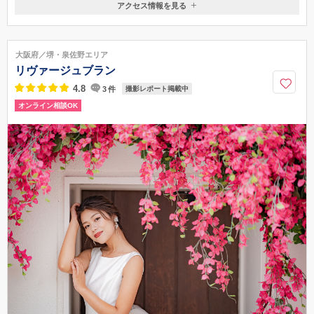
アクセス情報を見る
〒556-0017
大阪府大阪市浪速区湊町1丁目4-1OCATビル3階
JR難波駅直結 大阪メトロなんば駅徒歩５分
大阪府／堺・泉佐野エリア
0120-716-080
リヴァージュブラン
4.8
3
件
撮影レポート掲載中
オンライン相談OK