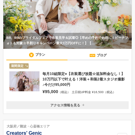
8/8、8/9のブライダルフェアで衣装見学＆試着◎【早めの予約でお得に！ビーチフ
ォトも対象☆早割りキャンペーン最大3万円OFFに！】【…
プラン
ブログ
期間限定
毎月10組限定⭐︎【衣装選び放題☆追加料金なし！】
10万円以下で叶える！洋装＋和装2着スタジオ撮影
♪今だけ95,000円
¥95,000
（税込）
土日祝UP料金 ¥16,500（税込）
アクセス情報を見る
〒542-0086
大阪府大阪市中央区西心斎橋2-10-11 TOPOROビル3F