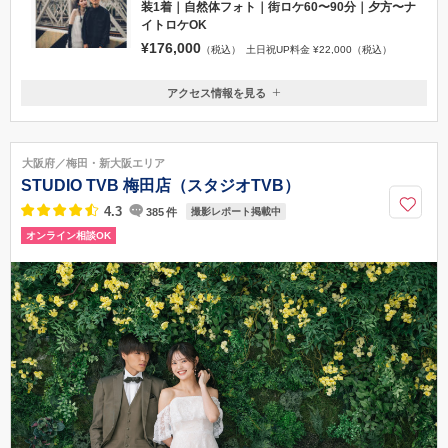
【自然体で撮影できる】街ロケ＆スタジオ撮影｜洋
装1着｜自然体フォト｜街ロケ60〜90分｜夕方〜ナ
イトロケOK
¥176,000
（税込）
土日祝UP料金 ¥22,000（税込）
アクセス情報を見る
〒550-0015
大阪府大阪市西区南堀江3丁目9-13堀江家具WESTビル2F
地下鉄千日前線「桜川駅」徒歩５分,地下鉄鶴見緑地線「西長堀駅」徒歩
大阪府／梅田・新大阪エリア
６分,地下鉄四つ橋線「四ツ橋駅」徒歩10分,阪急電車阪神なんば線「桜川
STUDIO TVB 梅田店（スタジオTVB）
駅」徒歩９分
4.3
385
件
撮影レポート掲載中
06-6684-8027
オンライン相談OK