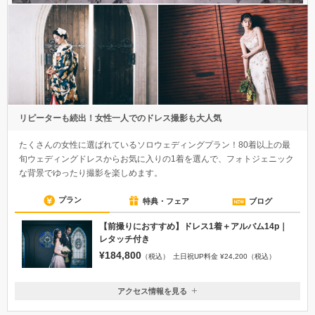
リピーターも続出！女性一人でのドレス撮影も大人気
たくさんの女性に選ばれているソロウェディングプラン！80着以上の最
旬ウェディングドレスからお気に入りの1着を選んで、フォトジェニック
な背景でゆったり撮影を楽しめます。
プラン
特典・フェア
ブログ
【前撮りにおすすめ】ドレス1着＋アルバム14p｜
レタッチ付き
¥184,800
（税込）
土日祝UP料金 ¥24,200（税込）
アクセス情報を見る
〒542-0086
大阪府大阪市中央区西心斎橋２丁目３−２ B1,2F