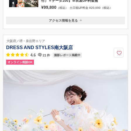
付）＋データ100】※衣裳UP料金無
¥99,800
（税込）
土日祝UP料金 ¥20,000（税込）
アクセス情報を見る
〒550-0011
大阪府大阪市西区阿波座1-15-16
四つ橋線「本町駅」２３番出口より徒歩5分
大阪府／堺・泉佐野エリア
080-1506-2888
DRESS AND STYLES南大阪店
4.6
21
件
撮影レポート掲載中
オンライン相談OK