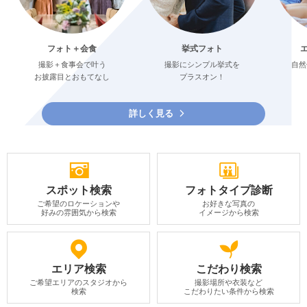
フォト＋会食
挙式フォト
撮影＋食事会で叶う
撮影にシンプル挙式を
自然
お披露目とおもてなし
プラスオン！
詳しく見る
スポット検索
フォトタイプ診断
ご希望のロケーションや
お好きな写真の
好みの雰囲気から検索
イメージから検索
エリア検索
こだわり検索
ご希望エリアのスタジオから
撮影場所や衣装など
検索
こだわりたい条件から検索