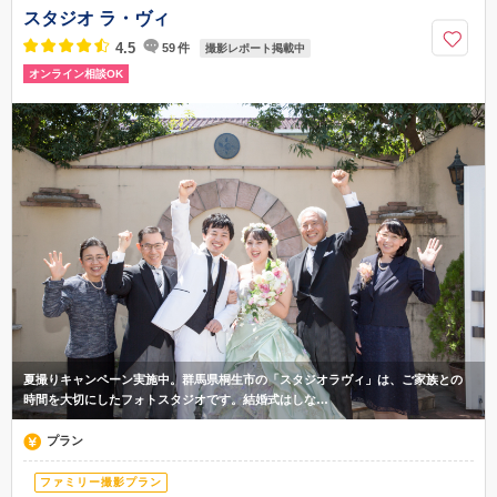
駅・東武伊勢崎駅
スタジオ ラ・ヴィ
027-023-3355
4.5
59
件
撮影レポート掲載中
オンライン相談OK
夏撮りキャンペーン実施中。群馬県桐生市の「スタジオラヴィ」は、ご家族との
時間を大切にしたフォトスタジオです。結婚式はしな…
プラン
ファミリー撮影プラン