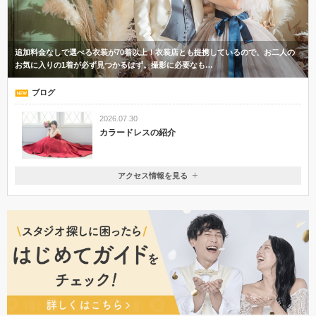
追加料金なしで選べる衣装が70着以上！衣装店とも提携しているので、お二人の
お気に入りの1着が必ず見つかるはず。撮影に必要なも…
ブログ
2026.07.30
カラードレスの紹介
アクセス情報を見る
〒370-0015
群馬県高崎市島野町1012-1
関越自動車道 高崎インターより1分 / 新前橋駅から車で10分
027-381-6733