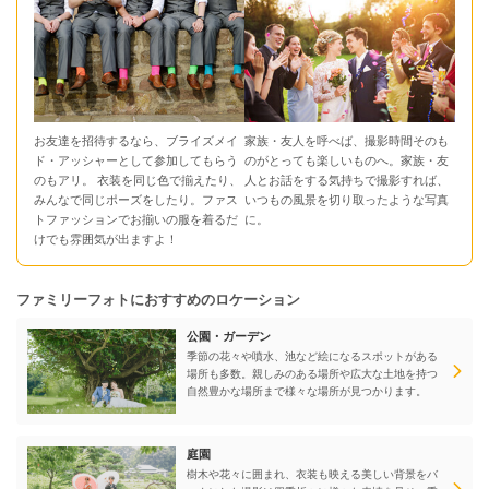
お友達を招待するなら、ブライズメイ
家族・友人を呼べば、撮影時間そのも
ド・アッシャーとして参加してもらう
のがとっても楽しいものへ。家族・友
のもアリ。 衣装を同じ色で揃えたり、
人とお話をする気持ちで撮影すれば、
みんなで同じポーズをしたり。ファス
いつもの風景を切り取ったような写真
トファッションでお揃いの服を着るだ
に。
けでも雰囲気が出ますよ！
ファミリーフォトにおすすめのロケーション
公園・ガーデン
季節の花々や噴水、池など絵になるスポットがある
場所も多数。親しみのある場所や広大な土地を持つ
自然豊かな場所まで様々な場所が見つかります。
庭園
樹木や花々に囲まれ、衣装も映える美しい背景をバ