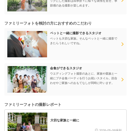
ックにした撮影は四季折々に様々な表情を見せ、季
節感のある撮影が楽しめます。
ファミリーフォトを検討の方におすすめのこだわり
ペットと一緒に撮影できるスタジオ
ペットも大切な家族。そんなペットと一緒に撮影で
きたらうれしいですね。
会食ができるスタジオ
ウエディングフォト撮影のあとに、家族や親族と一
緒にプチ会食パーティを行うお祝いスタイル。顔合
わせやご家族へのおもてなしが同時に叶います。
ファミリーフォトの撮影レポート
大切な家族と一緒に
2026-05-06撮影