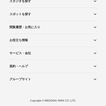
スタジオを探す
スポットを探す
エリアから探す
こだわりから探す
NEW PHOTO STYLE
プランから探す
フォトタイプ診断
フォトグラファーから探す
国内リゾートから探す
閲覧履歴・お気に入り
ロケーションから探す
スタジオから探す
お役立ち情報
閲覧スタジオ
お気に入り
サービス・会社
Wedding Photo マガジン
はじめてガイド
規約・ヘルプ
Photoraitとは
スタジオの掲載について
お問い合わせ
運営会社
サイトマップ
グループサイト
プライバシーポリシー
利用規約
ヘルプ
Wedding Park
Wedding Park 海外
Ringraph
Copyright
©
WEDDING PARK CO.,LTD.