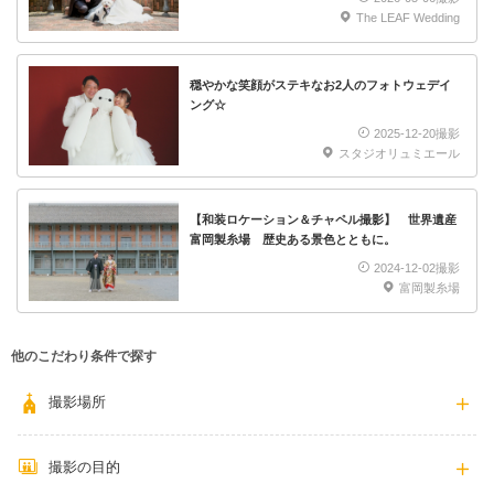
The LEAF Wedding
穏やかな笑顔がステキなお2人のフォトウェデイ
ング☆
2025-12-20撮影
スタジオリュミエール
【和装ロケーション＆チャペル撮影】 世界遺産
富岡製糸場 歴史ある景色とともに。
2024-12-02撮影
富岡製糸場
他のこだわり条件で探す
撮影場所
撮影の目的