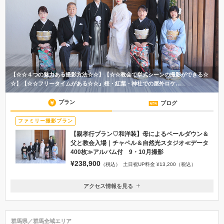
【☆☆４つの魅力ある撮影方法☆☆】【☆☆教会で挙式シーンの撮影ができる☆
☆】【☆☆フリータイムがある☆☆』桜・紅葉・神社での屋外ロケ…
プラン
ブログ
ファミリー撮影プラン
【親孝行プラン♡和洋装】母によるベールダウン＆
父と教会入場｜チャペル＆自然光スタジオ≪データ
400枚≫アルバム付 9・10月撮影
¥238,900
（税込）
土日祝UP料金 ¥13,200（税込）
アクセス情報を見る
〒372-0801
群馬県伊勢崎市宮子町３６３４−１
北関東自動車道 駒形ICより車で10分 最寄駅/ＪＲ駒形駅・ＪＲ伊勢崎
群馬県／群馬全域エリア