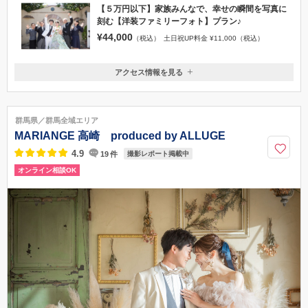
【５万円以下】家族みんなで、幸せの瞬間を写真に
刻む【洋装ファミリーフォト】プラン♪
¥44,000
（税込）
土日祝UP料金 ¥11,000（税込）
アクセス情報を見る
〒376-0006
群馬県桐生市新宿1-8-1
JR両毛線桐生駅より徒歩15分、北関東道太田藪塚インターより車で20
群馬県／群馬全域エリア
分
MARIANGE 高崎 produced by ALLUGE
027-722-7577
4.9
19
件
撮影レポート掲載中
オンライン相談OK