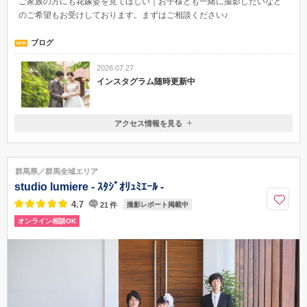
ご家族の方にも花嫁姿を見てほしい｜お子様とも一緒に撮影したいなど
のご希望もお受けしております。まずはご相談ください♪
ブログ
2026.07.27
インスタグラム随時更新中
アクセス情報を見る
〒370-0031
群馬県高崎市上大類町918
JR高崎駅より車 5分 /JR高崎問屋町より車 7分 /関越自動車道高崎
群馬県／群馬全域エリア
インターより車 5分
studio lumiere - ｽﾀｼﾞｵﾘｭﾐｴｰﾙ -
027-352-1777
4.7
21
件
撮影レポート掲載中
オンライン相談OK