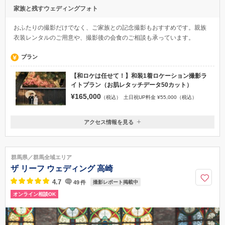
家族と残すウェディングフォト
おふたりの撮影だけでなく、ご家族との記念撮影もおすすめです。親族
衣装レンタルのご用意や、撮影後の会食のご相談も承っています。
プラン
【和ロケは任せて！】和装1着ロケーション撮影ラ
イトプラン（お肌レタッチデータ50カット）
¥165,000
（税込）
土日祝UP料金 ¥55,000（税込）
アクセス情報を見る
〒373-0852
群馬県太田市新井町566-7
東武伊勢崎線太田駅より車で5分 北関東自動車道 太田足利インター
群馬県／群馬全域エリア
より10分 関越自動車道 東松山インターより45分
ザ リーフ ウェディング 高崎
027-645-5558
4.7
49
件
撮影レポート掲載中
オンライン相談OK