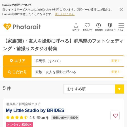
Cookieの利用について
当サイトはサービス向上のためCookieを利用しています。以降ページ遷移した場合は、
Cookie利用に同意したことになります。
詳しくはこちら
【家族(親)・友人を撮影に呼べる】群馬県のフォトウェディ
ング・前撮りスタジオ特集
エリア
群馬県（すべて）
変更
こだわり
家族・友人を撮影に呼べる
変更
5
件
群馬県／群馬全域エリア
My Little Studio by BRIDES
4.6
40
件
撮影レポート掲載中
オンライン相談OK