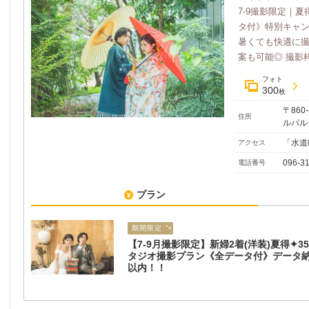
7-9撮影限定｜
タ付》特別キャ
暑くても快適に
案も可能◎ 撮影枠
フォト
300
枚
〒860
住所
ルパルク
「水道
アクセス
096-3
電話番号
プラン
期間限定
【7-9月撮影限定】新婦2着(洋装)夏得✦3
タジオ撮影プラン《全データ付》データ納
以内！！