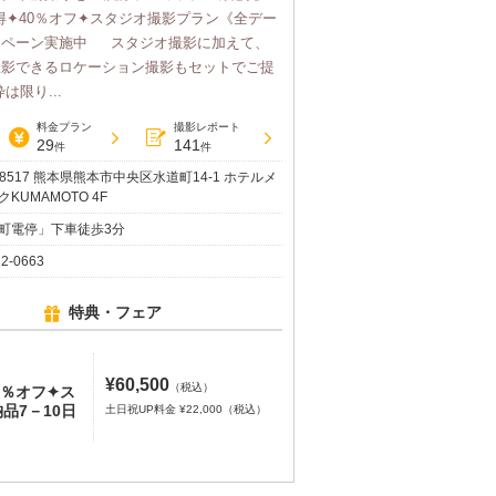
夏得✦40％オフ✦スタジオ撮影プラン《全デー
ンペーン実施中 スタジオ撮影に加えて、
撮影できるロケーション撮影もセットでご提
は限り...
料金プラン
撮影レポート
29
141
件
件
-8517 熊本県熊本市中央区水道町14-1 ホテルメ
KUMAMOTO 4F
町電停」下車徒歩3分
12-0663
特典・フェア
¥60,500
（税込）
5％オフ✦ス
品7－10日
土日祝UP料金 ¥22,000（税込）