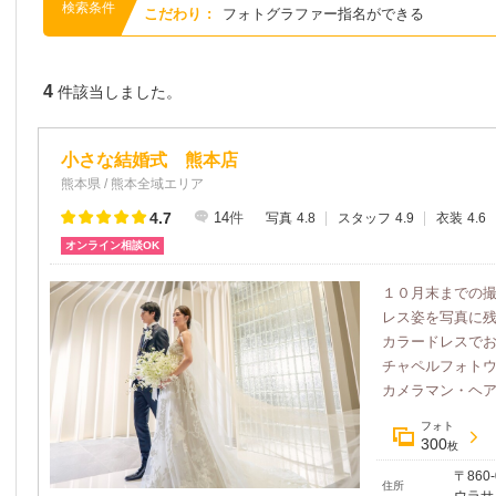
検索条件
こだわり
:
フォトグラファー指名ができる
4
件該当しました。
小さな結婚式 熊本店
熊本県 / 熊本全域エリア
4.7
14
件
写真
4.8
スタッフ
4.9
衣装
4.6
オンライン相談OK
１０月末までの
レス姿を写真に
カラードレスで
チャペルフォト
カメラマン・ヘアメ
フォト
300
枚
〒86
住所
ウラサ