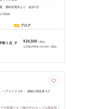
電 通町筋電停より 徒歩7分
12-0508
ブログ
¥34,500
（税込）
】洋装１点_チ
土日祝UP料金 ¥33,000（税込）
ヘアメイク
4.6
価格の満足度
4.2
ングや前撮りをご検討中のカップル様必見！