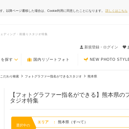
ます。以降ページ遷移した場合は、Cookie利用に同意したことになります。
詳しくはこちら
ウェディング・前撮りスタジオ特集
ィングの決め手が見つかるクチコミサイト-Photorait
新規登録・ログイン
トを探す
国内リゾートフォト
NEW PHOTO STYL
こだわり検索
フォトグラファー指名ができるスタジオ
熊本県
【フォトグラファー指名ができる】熊本県の
タジオ特集
エリア
:
熊本県（すべて）
選択中の