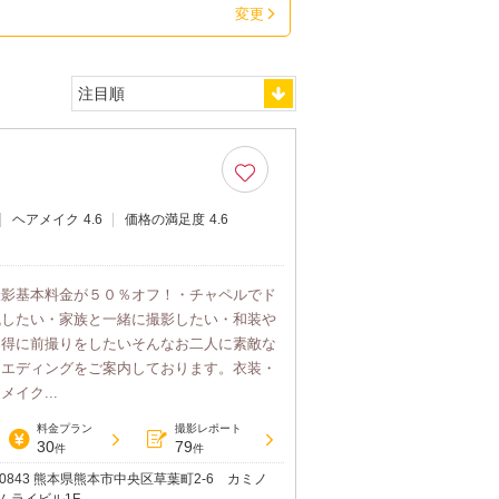
変更
ヘアメイク
4.6
価格の満足度
4.6
撮影基本料金が５０％オフ！・チャペルでド
残したい・家族と一緒に撮影したい・和装や
お得に前撮りをしたいそんなお二人に素敵な
ウエディングをご案内しております。衣装・
イク...
料金プラン
撮影レポート
30
79
件
件
0-0843 熊本県熊本市中央区草葉町2‐6 カミノ
ムライビル1F