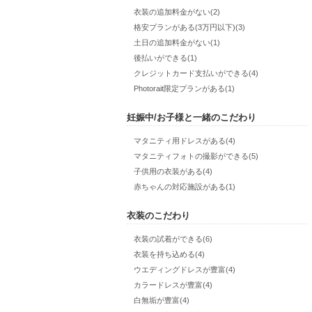
衣装の追加料金がない(2)
格安プランがある(3万円以下)(3)
土日の追加料金がない(1)
後払いができる(1)
クレジットカード支払いができる(4)
Photorait限定プランがある(1)
妊娠中/お子様と一緒のこだわり
マタニティ用ドレスがある(4)
マタニティフォトの撮影ができる(5)
子供用の衣装がある(4)
赤ちゃんの対応施設がある(1)
衣装のこだわり
衣装の試着ができる(6)
衣装を持ち込める(4)
ウエディングドレスが豊富(4)
カラードレスが豊富(4)
白無垢が豊富(4)