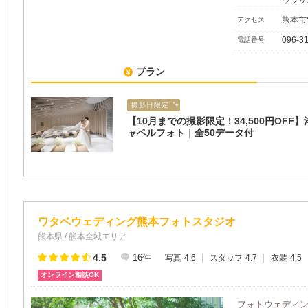
熊本市
アクセス
096-3
電話番号
プラン
撮影日限定
【10月までの撮影限定！34,500円OFF
ャペルフォト｜全50データ付
ワタベウェディング熊本フォトスタジオ
熊本県 / 熊本全域エリア
4.5
16
件
写真
4.6
スタッフ
4.7
衣装
4.5
オンライン相談OK
フォトウェディ