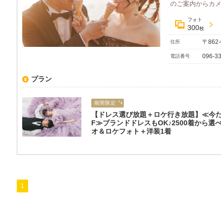
のご案内からカメラ
フォト
300
枚
〒862
住所
096-33
電話番号
プラン
期間限定
【ドレス選び放題＋ロケ行き放題】≪今だ
F≫ブランドドレスもOK♪2500着から選
オ＆ロケフォト＋洋装1着
1