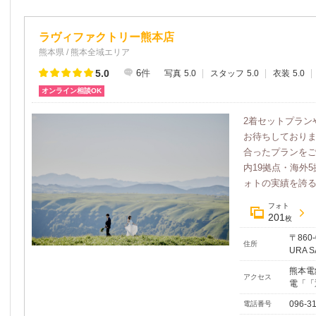
ラヴィファクトリー熊本店
熊本県 / 熊本全域エリア
5.0
6
件
写真
5.0
スタッフ
5.0
衣装
5.0
オンライン相談OK
2着セットプラン
お待ちしており
合ったプランを
内19拠点・海外
ォトの実績を誇るラ
フォト
201
枚
〒860
住所
URA S
熊本電
アクセス
電「「
096-3
電話番号