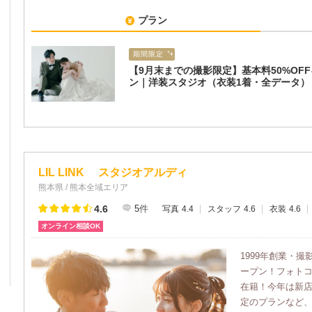
プラン
期間限定
【9月末までの撮影限定】基本料50%OF
ン｜洋装スタジオ（衣装1着・全データ）
LIL LINK スタジオアルディ
熊本県 / 熊本全域エリア
4.6
5
件
写真
4.4
スタッフ
4.6
衣装
4.6
オンライン相談OK
1999年創業・撮影
ープン！フォト
在籍！今年は新
定のプランなど