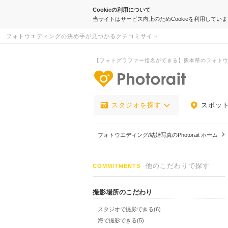
Cookieの利用について
当サイトはサービス向上のためCookieを利用してい
フォトウエディングの決め手が見つかるクチコミサイト
【フォトグラファー指名ができる】熊本県のフォト
-フォトウエデ
スタジオを探す
スポッ
フォトウエディング/結婚写真のPhotorait ホーム
他のこだわりで探す
COMMITMENTS
撮影場所のこだわり
スタジオで撮影できる(6)
海で撮影できる(5)