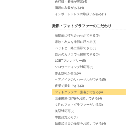
色打掛・着物が豊富(4)
両親の衣装がある(4)
インポートドレスの取扱いがある(1)
撮影・フォトグラファーのこだわり
撮影前に打ち合わせができる(6)
家族・友人を撮影に呼べる(6)
ペットと一緒に撮影できる(3)
自分のカメラでも撮影できる(5)
LGBTフレンドリー(5)
ソロウエディング対応可(6)
修正技術が自慢(4)
ヘアメイクのリハーサルができる(5)
夜景で撮影できる(3)
フォトグラファー指名ができる(4)
出張撮影(国内)をお願いできる(4)
女性のフォトグラファーがいる(3)
英語対応可(2)
中国語対応可(1)
結婚式当日の撮影をお願いできる(4)