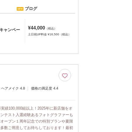
ブログ
¥44,000
（税込）
Fキャンペー
土日祝UP料金 ¥16,500（税込）
ヘアメイク
4.8
価格の満足度
4.4
実績100,000組以上！2025年に新店舗をオ
コンテスト入選経験あるフォトグラファーも
店オープン１周年記念での特別プランや夏限
、多数ご用意してお待ちしております！最初