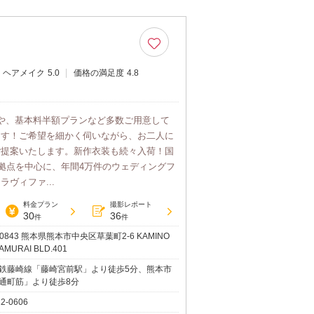
ヘアメイク
5.0
価格の満足度
4.8
や、基本料半額プランなど多数ご用意して
ます！ご希望を細かく伺いながら、お二人に
ご提案いたします。新作衣装も続々入荷！国
5拠点を中心に、年間4万件のウェディングフ
ヴィファ...
料金プラン
撮影レポート
30
36
件
件
-0843 熊本県熊本市中央区草葉町2-6 KAMINO
AMURAI BLD.401
鉄藤崎線「藤崎宮前駅」より徒歩5分、熊本市
通町筋」より徒歩8分
12-0606