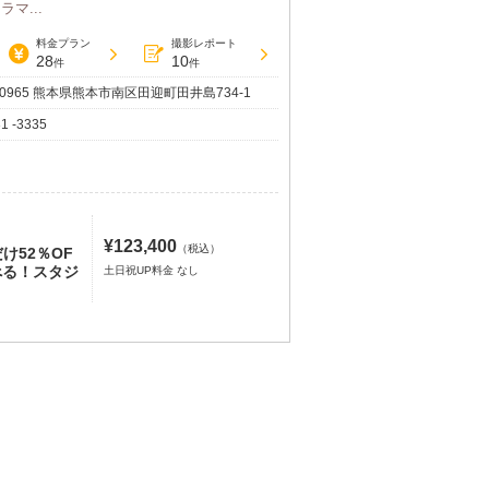
マ...
料金プラン
撮影レポート
28
10
件
件
-0965 熊本県熊本市南区田迎町田井島734-1
1 -3335
¥123,400
（税込）
け52％OF
べる！スタジ
土日祝UP料金 なし