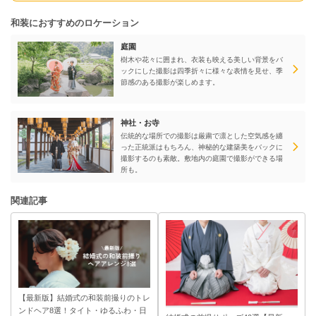
和装におすすめのロケーション
庭園
樹木や花々に囲まれ、衣装も映える美しい背景をバ
ックにした撮影は四季折々に様々な表情を見せ、季
節感のある撮影が楽しめます。
神社・お寺
伝統的な場所での撮影は厳粛で凛とした空気感を纏
った正統派はもちろん、神秘的な建築美をバックに
撮影するのも素敵。敷地内の庭園で撮影ができる場
所も。
関連記事
【最新版】結婚式の和装前撮りのトレ
ンドヘア8選！タイト・ゆるふわ・日