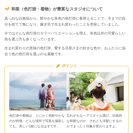
和装（色打掛・着物）が豊富なスタジオについて
真っ白な白無垢から、鮮やかな朱色の色打掛に着替えることで、今までの自
分を捨てて無になり、嫁ぎ先で生まれ変わったことを意味していました。
今ではそんな色打掛のカラーバリエーションも増え、朱色以外の可愛らしい
色を選ぶ方も多くなっています。
生まれ変わりの意味の色打掛。愛する旦那さまの好きな色や、おふたりに似
合う色の色打掛を選ぶのも素敵です。
ポイント
色打掛や着物は、とにかく色鮮やかな
忘れがちなヘアスタイル選び。伝統的
のが特徴。どんな場所で写真を撮影し
な和髪なのか、それとも洋髪にするの
ても、美しい1枚になるはずです。
かでまったく印象が変わりますよ。