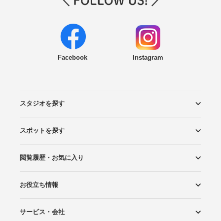
Facebook
Instagram
スタジオを探す
スポットを探す
エリアから探す
こだわりから探す
NEW PHOTO STYLE
プランから探す
フォトタイプ診断
フォトグラファーから探す
国内リゾートから探す
閲覧履歴・お気に入り
ロケーションから探す
スタジオから探す
お役立ち情報
閲覧スタジオ
お気に入り
サービス・会社
Wedding Photo マガジン
はじめてガイド