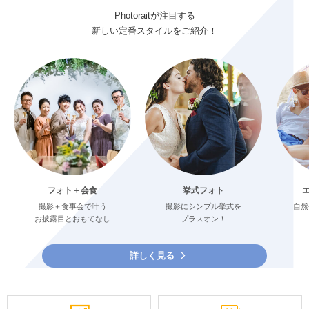
Photoraitが注目する
新しい定番スタイルをご紹介！
フォト＋会食
挙式フォト
撮影＋食事会で叶う
撮影にシンプル挙式を
自然
お披露目とおもてなし
プラスオン！
詳しく見る