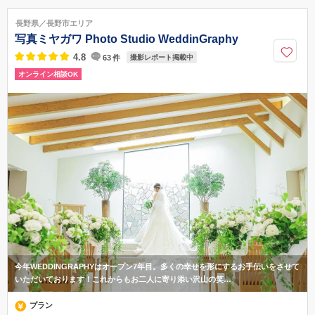
佐久平駅浅間口より徒歩10分、佐久小諸ICより車で10分、駐車場あり
長野県／長野市エリア
026-228-1101
写真ミヤガワ Photo Studio WeddinGraphy
4.8
63
件
撮影レポート掲載中
オンライン相談OK
今年WEDDINGRAPHYはオープン7年目。多くの幸せを形にするお手伝いをさせて
いただいております！これからもお二人に寄り添い沢山の笑…
プラン