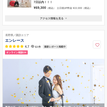
7日以内！！！
¥69,300
（税込）
土日祝UP料金 ¥22,000（税込）
アクセス情報を見る
〒380-0845
長野県長野市西後町1564長野108ビル
長野駅善光寺口より徒歩10分
長野県／諏訪エリア
050-1702-1364
エンレース
4.7
53
件
撮影レポート掲載中
オンライン相談OK