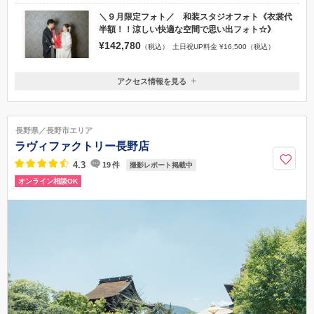
＼９月限定フォト／ 和装スタジオフォト《衣裳代
半額！！涼しい快適な空間で思い出フォト☆》
¥142,780
（税込）
土日祝UP料金 ¥16,500（税込）
アクセス情報を見る
〒380-0921
長野県長野市栗田1996番地
長野駅東口より徒歩10分、駐車場あり
長野県／長野市エリア
026-228-6633
ラヴィファクトリー長野店
4.3
19
件
撮影レポート掲載中
オンライン相談OK