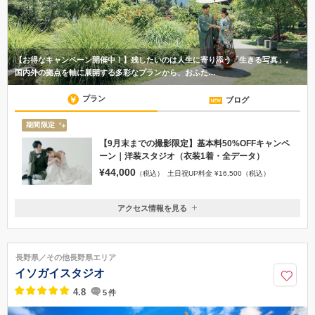
【お得なキャンペーン開催中！】残したいのは人生に寄り添う「生きる写真」。
国内外の拠点を軸に展開する多彩なプランから、おふた…
プラン
ブログ
期間限定
【9月末までの撮影限定】基本料50%OFFキャンペ
ーン｜洋装スタジオ（衣装1着・全データ）
¥44,000
（税込）
土日祝UP料金 ¥16,500（税込）
アクセス情報を見る
〒380-0823
長野県長野市南千歳1-6-2 ワシザワビル201
「長野駅」善光寺口より徒歩4分
長野県／その他長野県エリア
026-269-7011
イソガイスタジオ
4.8
5
件