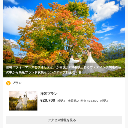
価格パフォーマンスとクオリテイーが自慢。200着以上あるウェディング関連衣装
の中から高級ブランド衣装もランクアップ料金なく着…
プラン
洋装プラン
¥29,700
（税込）
土日祝UP料金 ¥38,500（税込）
アクセス情報を見る
〒398-0002