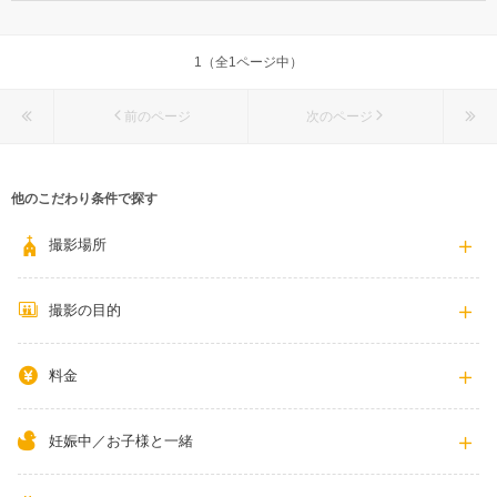
長野県大町市 大町 4140
車：安曇野インターから37分 / 長野インターから60分 / 糸魚川インター
から75分 /麻績インターから45分
1（全1ページ中）
0261-22-0131
前のページ
次のページ
他のこだわり条件で探す
撮影場所
撮影の目的
料金
妊娠中／お子様と一緒