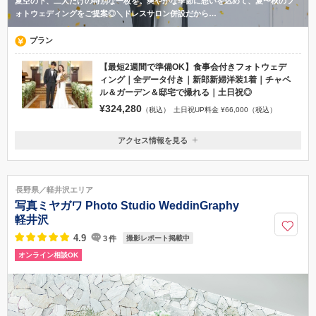
夏空の下、二人だけの特別な一枚を。爽やかな季節に想いを込めて、夏〜秋のフ
ォトウェディングをご提案◎＼ドレスサロン併設だから…
プラン
【最短2週間で準備OK】食事会付きフォトウェデ
ィング｜全データ付き｜新郎新婦洋装1着｜チャペ
ル＆ガーデン＆邸宅で撮れる｜土日祝◎
¥324,280
（税込）
土日祝UP料金 ¥66,000（税込）
アクセス情報を見る
〒392-0015
長野県諏訪市中洲5709-23
上諏訪駅よりタクシーで10分 茅野駅よりタクシーで15分
長野県／軽井沢エリア
0266-53-4441
写真ミヤガワ Photo Studio WeddinGraphy
軽井沢
4.9
3
件
撮影レポート掲載中
オンライン相談OK