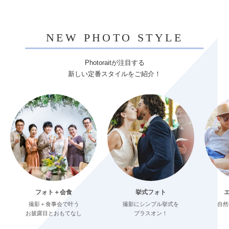
NEW PHOTO STYLE
Photoraitが注目する
新しい定番スタイルをご紹介！
フォト＋会食
挙式フォト
撮影＋食事会で叶う
撮影にシンプル挙式を
自然
お披露目とおもてなし
プラスオン！