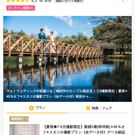
4.3
39
件
撮影レポート掲載中
オンライン相談OK
フォトウェディングや前撮りをご検討中のカップル様必見！ 7-9撮影限定｜夏得✦
40％オフ✦スタジオ撮影プラン《全データ付》特別キャ…
プラン
特典・フェア
期間限定
【夏得◆7-9月撮影限定】新婦3着(和洋装)✦40％オ
フ✦スタジオ撮影プラン《全データ付》データ納品