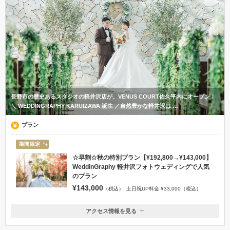
長野市の歴史あるスタジオの軽井沢店が、VENUS COURT佐久平内にオープン！
＼ WEDDINGRAPHY KARUIZAWA 誕生 ／自然豊かな軽井沢は …
プラン
期間限定
☆早割☆秋の特別プラン【¥192,800→¥143,000】
WeddinGraphy 軽井沢フォトウェディングで人気
のプラン
¥143,000
（税込）
土日祝UP料金 ¥33,000（税込）
アクセス情報を見る
〒385-0021
長野県佐久市長土呂1169-7