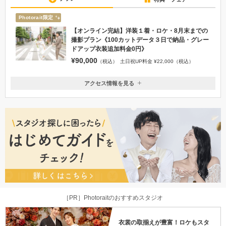
Photorait限定
【オンライン完結】洋装１着・ロケ・8月末までの
撮影プラン《100カットデータ３日で納品・グレー
ドアップ衣装追加料金0円》
¥90,000
（税込）
土日祝UP料金 ¥22,000（税込）
アクセス情報を見る
〒510-0821
三重県三重県四日市市久保田2丁目10-3
「近鉄四日市駅」より徒歩10分 四日市市立病院前バス停より 徒歩１
分 ／無料駐車場有り
050-1871-2207
［PR］Photoraitのおすすめスタジオ
衣裳の取揃えが豊富！ロケもスタ