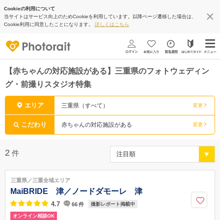
Cookieの利用について
当サイトはサービス向上のためCookieを利用しています。以降ページ遷移した場合は、
Cookie利用に同意したことになります。
詳しくはこちら
【赤ちゃんの対応施設がある】三重県のフォトウェディン
グ・前撮りスタジオ特集
エリア
三重県（すべて）
変更
こだわり
赤ちゃんの対応施設がある
変更
2
件
三重県／三重全域エリア
MaiBRIDE 津／ノードダモーレ 津
4.7
66
件
撮影レポート掲載中
オンライン相談OK