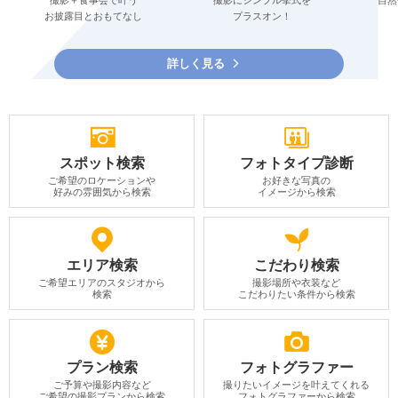
撮影＋食事会で叶う
撮影にシンプル挙式を
自然
お披露目とおもてなし
プラスオン！
詳しく見る
スポット検索
フォトタイプ診断
ご希望のロケーションや
お好きな写真の
好みの雰囲気から検索
イメージから検索
エリア検索
こだわり検索
ご希望エリアのスタジオから
撮影場所や衣装など
検索
こだわりたい条件から検索
プラン検索
フォトグラファー
ご予算や撮影内容など
撮りたいイメージを叶えてくれる
ご希望の撮影プランから検索
フォトグラファーから検索