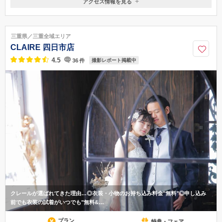
アクセス情報を見る
〒514-0304
三重県津市雲出本郷町1732
【電車でお越しの場合】JR紀勢本線 高茶屋駅より徒歩10分 / 【お車で
三重県／三重全域エリア
お越しの場合】伊勢自動車道 久居ICより車で10分
CLAIRE 四日市店
059-238-0300
4.5
36
件
撮影レポート掲載中
クレールが選ばれてきた理由…◎衣装・小物のお持ち込み料金"無料"◎申し込み
前でも衣装の試着がいつでも"無料&…
プラン
特典・フェア