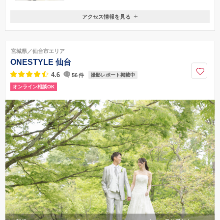
アクセス情報を見る
〒984-0030
宮城県仙台市若林区荒井東1-6-1 アクロスプラザ東
地下鉄東西線 荒井駅から徒歩約5分
宮城県／仙台市エリア
022-781-8000
ONESTYLE 仙台
4.6
56
件
撮影レポート掲載中
オンライン相談OK