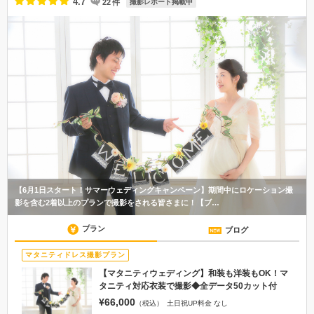
4.7
22
件
撮影レポート掲載中
【6月1日スタート！サマーウェディングキャンペーン】期間中にロケーション撮
影を含む2着以上のプランで撮影をされる皆さまに！【ブ…
プラン
ブログ
マタニティドレス撮影プラン
【マタニティウェディング】和装も洋装もOK！マ
タニティ対応衣装で撮影◆全データ50カット付
¥66,000
（税込）
土日祝UP料金 なし