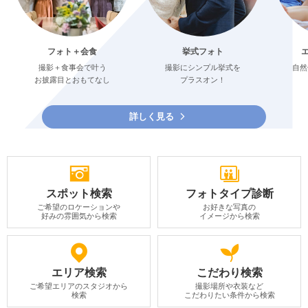
フォト＋会食
挙式フォト
撮影＋食事会で叶う
撮影にシンプル挙式を
自然
お披露目とおもてなし
プラスオン！
詳しく見る
スポット検索
フォトタイプ診断
ご希望のロケーションや
お好きな写真の
好みの雰囲気から検索
イメージから検索
エリア検索
こだわり検索
ご希望エリアのスタジオから
撮影場所や衣装など
検索
こだわりたい条件から検索