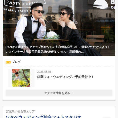
RANは衣裳はランクアップ料金なしの安心価格◎手ぶらで撮影いただけるようド
レスインナー、和装用肌着足袋の無料レンタル・新郎様の…
ブログ
2026.08.08
紅葉フォトウエディングご予約受付中！
アクセス情報を見る
〒980-0822
宮城県仙台市青葉区立町23-11高速ビル６F
勾当台公園駅徒歩10分
宮城県／仙台市エリア
022-797-8417
ワタベウェディング仙台フォトスタジオ