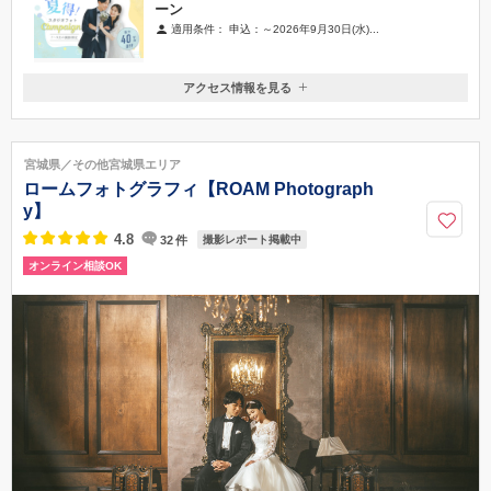
ーン
適用条件：
申込：～2026年9月30日(水)...
アクセス情報を見る
〒980-6090
宮城県仙台市青葉区中央4-6-1SS30 B1F
JR「仙台駅」西口より徒歩10分。地下鉄「仙台駅」南2番出口より徒歩
宮城県／その他宮城県エリア
8分
ロームフォトグラフィ【ROAM Photograph
050-1702-1360
y】
4.8
32
件
撮影レポート掲載中
オンライン相談OK