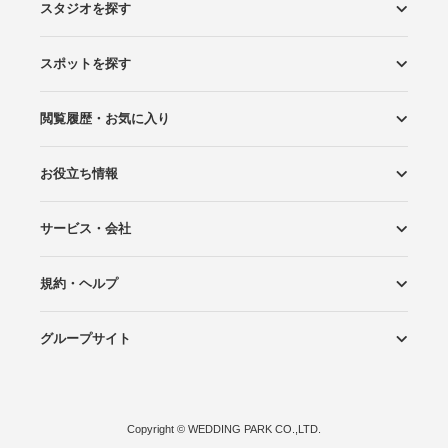
スタジオを探す
スポットを探す
エリアから探す
こだわりから探す
NEW PHOTO STYLE
プランから探す
フォトタイプ診断
フォトグラファーから探す
国内リゾートから探す
閲覧履歴・お気に入り
ロケーションから探す
スタジオから探す
お役立ち情報
閲覧スタジオ
お気に入り
サービス・会社
Wedding Photo マガジン
はじめてガイド
規約・ヘルプ
Photoraitとは
スタジオの掲載について
お問い合わせ
運営会社
サイトマップ
グループサイト
プライバシーポリシー
利用規約
ヘルプ
Wedding Park
Wedding Park 海外
Ringraph
Copyright
©
WEDDING PARK CO.,LTD.