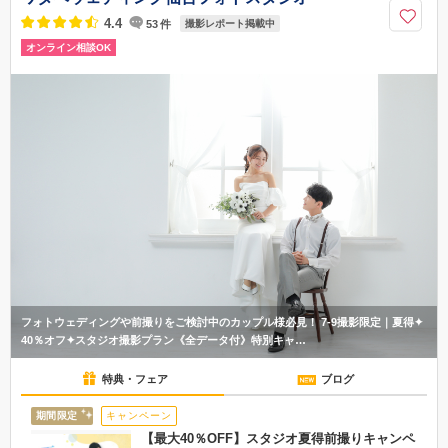
4.4
53
件
撮影レポート掲載中
オンライン相談OK
フォトウェディングや前撮りをご検討中のカップル様必見！ 7-9撮影限定｜夏得✦
40％オフ✦スタジオ撮影プラン《全データ付》特別キャ…
特典・フェア
ブログ
期間限定
キャンペーン
【最大40％OFF】スタジオ夏得前撮りキャンペ