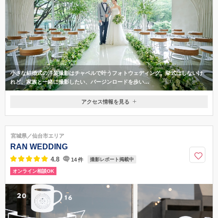
小さな結婚式の洋装撮影はチャペルで叶うフォトウェディング。挙式はしないけ
れど、家族と一緒に撮影したい、バージンロードを歩い…
アクセス情報を見る
〒980-0822
宮城県仙台市青葉区立町26-20 2F・3F ヴィア定禅寺
地下鉄南北線 「勾当台公園駅」 公園2出口、南出口 徒歩約6分 地下鉄南
宮城県／仙台市エリア
北線 「広瀬通駅」 西4～6出口より 徒歩約12分 JR 「仙台駅」 徒歩約20分
RAN WEDDING
0120-945-906
4.8
14
件
撮影レポート掲載中
オンライン相談OK