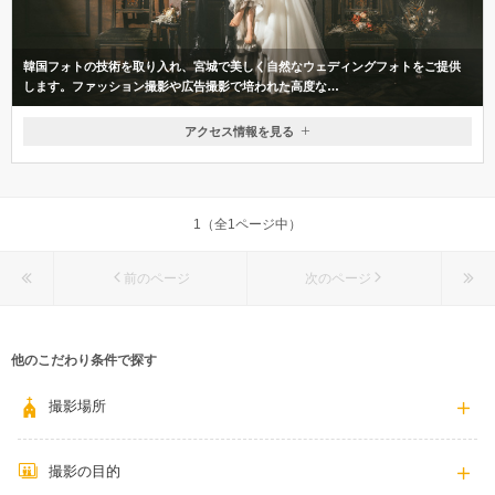
韓国フォトの技術を取り入れ、宮城で美しく自然なウェディングフォトをご提供
します。ファッション撮影や広告撮影で培われた高度な…
アクセス情報を見る
〒989-6116
宮城県大崎市古川李埣3-2-2
東北新幹線 古川駅 徒歩15分 タクシー5分
1（全1ページ中）
0229-91-5030
前のページ
次のページ
他のこだわり条件で探す
撮影場所
撮影の目的