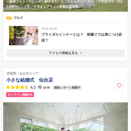
＜新緑フォト＞やわらかい緑がきれいなこれからのシーズン♪ご予約受付中！¥11
0,000〜／＜スタジオフォトプラン＞衣装の追加料…
ブログ
2026.08.09
ブライダルインナーとは？ 前撮りでは身につけ必
須？
アクセス情報を見る
〒980-0803
宮城県仙台市青葉区国分町3-2-5 ゼロキュービル5階
仙台地下鉄「南北線」：勾当台公園駅 「公園2番出入口」より、まっ
宮城県／仙台市エリア
すぐお進みいただき徒歩2分ほどの場所にございます。「カフェ・ベローチ
小さな結婚式 仙台店
ェ」さんの入口隣にあるエレベーターより、5階まで上がっていただきまし
たら、すぐに店舗となります◎
4.5
39
件
撮影レポート掲載中
オンライン相談OK
022-397-7481