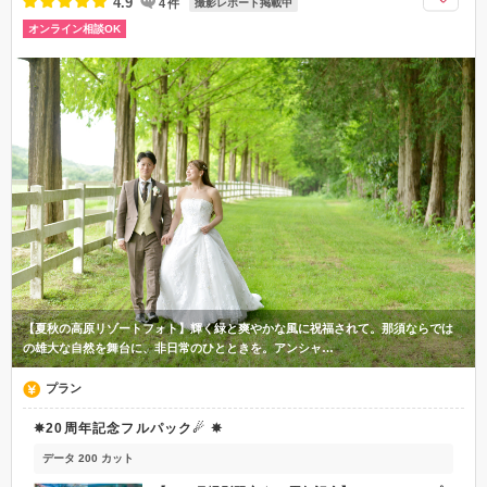
4.9
4
件
撮影レポート掲載中
オンライン相談OK
【夏秋の高原リゾートフォト】輝く緑と爽やかな風に祝福されて。那須ならでは
の雄大な自然を舞台に、非日常のひとときを。アンシャ…
プラン
✵20周年記念フルパック☄ ✵
データ 200 カット