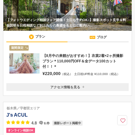
【フォトウエディング相談フェア開催！土日も予約OK♪】撮影スポット見学＆料
金説明＆日程相談などおふたりの希望をもとにご案内い…
プラン
ブログ
期間限定
【8月中の来館がおすすめ！】衣裳2着×2ヶ所撮影
プラン＊110,000円OFF＆全データ100カット
付！！＊
¥220,000
（税込）
土日祝UP料金 ¥110,000（税込）
アクセス情報を見る
〒325-0301
栃木県那須郡那須町湯本新林206-167
■電車 JR東北本線那須塩原駅から車で約30分 JR東北本線黒磯駅から車
栃木県／宇都宮エリア
で約35分 バス停留所「新那須」より徒歩約15分 ■車 東北自動車道東京より
J's ACUL
約3時間 東北自動車道宇都宮ICより約1時間 東北自動車那須ICから約20分
（無料駐車場完備）
4.8
6
件
撮影レポート掲載中
オンライン相談OK
0287-76-7339