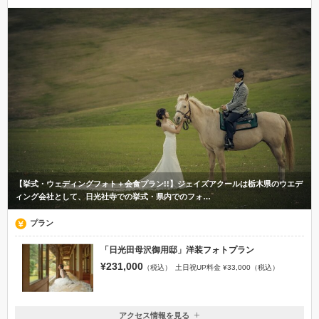
【挙式・ウェディングフォト＋会食プラン!!】ジェイズアクールは栃木県のウエデ
ィング会社として、日光社寺での挙式・県内でのフォ…
プラン
「日光田母沢御用邸」洋装フォトプラン
¥231,000
（税込）
土日祝UP料金 ¥33,000（税込）
アクセス情報を見る