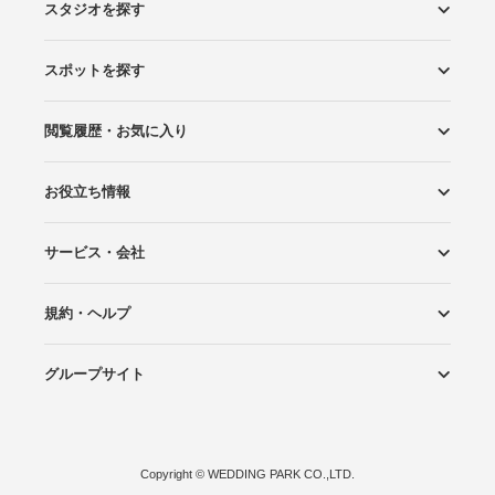
スタジオを探す
スポットを探す
エリアから探す
こだわりから探す
NEW PHOTO STYLE
プランから探す
フォトタイプ診断
フォトグラファーから探す
国内リゾートから探す
閲覧履歴・お気に入り
ロケーションから探す
スタジオから探す
お役立ち情報
閲覧スタジオ
お気に入り
サービス・会社
Wedding Photo マガジン
はじめてガイド
規約・ヘルプ
Photoraitとは
スタジオの掲載について
お問い合わせ
運営会社
サイトマップ
グループサイト
プライバシーポリシー
利用規約
ヘルプ
Wedding Park
Wedding Park 海外
Ringraph
Copyright
©
WEDDING PARK CO.,LTD.