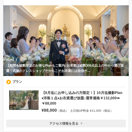
【期間＆組数限定のお得なPlanもご案内♪お衣裳は総数300点以上の中から選び放
題！式場のドレスショップだからこそお衣裳には自信が…
プラン
【8月迄にお申し込みの方限定！】10月迄撮影Plan
♦洋装１点♦お衣裳選び放題♪通常価格￥132,000➡
￥88,000
¥88,000
（税込）
土日祝UP料金 ¥11,000（税込）
アクセス情報を見る
〒840-0804