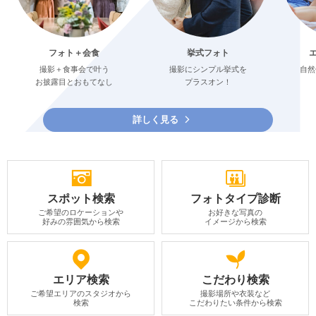
フォト＋会食
挙式フォト
撮影＋食事会で叶う
撮影にシンプル挙式を
自然
お披露目とおもてなし
プラスオン！
詳しく見る
スポット検索
フォトタイプ診断
ご希望のロケーションや
お好きな写真の
好みの雰囲気から検索
イメージから検索
エリア検索
こだわり検索
ご希望エリアのスタジオから
撮影場所や衣装など
検索
こだわりたい条件から検索