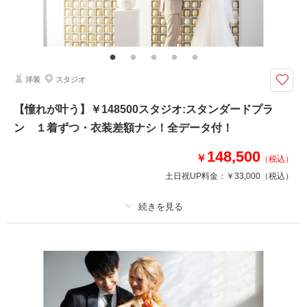
その他含むもの
ブーケ＆ブートニア（アートフラワー）・プチ挙式も叶う！
【￥55000】スタジオ:シンプルプラン （プラン内衣装/1着ずつ･全データ10
0-120カット付）
洋装
スタジオ
【夢が叶う】ドレス＆タキシード1着ずつの結婚写真プラン ウェディング
ドレスでもカラードレスでもOK 衣装ランクアップOK ベールの追加OK
【憧れが叶う】￥148500スタジオ:スタンダードプラ
自由にカスタマイズしてぴったりのフォトウェディング・結婚式前撮り・
ン １着ずつ・衣装差額ナシ！全データ付！
結婚式後撮りが叶う 「記念日をもっとワタシらしく」
148,500
￥
（税込）
相談予約する
撮影日の空き
土日祝UP料金：
￥33,000
（税込）
来店・オンライン
を確認する
プラン詳細
撮影料
新婦衣装1着
新郎衣装1着
着付け
ヘアメイク
小物一式
アルバム
データ 100 カット
台紙付写真