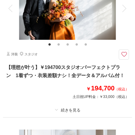
衣装追加
会食
挙式
家族と撮影
家族用衣装レンタル
ペットと撮影
その他含むもの
ブーケ＆ブートニア（アートフラワー）・プチ挙式も叶う！
【￥148500】スタジオ:スタンダードプラン （全衣装差額無/1着ずつ･全デ
ータ100-120カット付）
洋装
スタジオ
【憧れが叶う】ドレス＆タキシード1着ずつの結婚写真プラン どのドレス
＆タキシードを選んでも差額無のスペシャルプラン 憧れの衣装と出会い、
【理想が叶う】￥194700スタジオ:パーフェクトプラ
身にまとい一生モノの一枚を残す 特に、結婚式前撮りに最適な全データ付
ン 1着ずつ・衣装差額ナシ！全データ＆アルバム付！
プラン 「記念日をもっとワタシらしく」
194,700
￥
（税込）
相談予約する
撮影日の空き
土日祝UP料金：
￥33,000
（税込）
来店・オンライン
を確認する
プラン詳細
撮影料
新婦衣装1着
新郎衣装1着