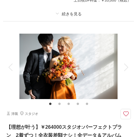
土日祝UP料金：
￥33,000
（税込）
来店・オンライン
を確認する
プラン詳細
撮影料
新婦衣装2着
新郎衣装2着
着付け
ヘアメイク
小物一式
アルバム
データ 200 カット
台紙付写真
衣装追加
会食
挙式
家族と撮影
家族用衣装レンタル
ペットと撮影
その他含むもの
ブーケ＆ブートニア（アートフラワー）・プチ挙式も叶う！
【￥198000】スタジオ:スタンダードプラン 2着ずつ！衣装差額ナシ･全デ
ータ100-120カット付
洋装
スタジオ
【憧れが叶う】ドレス＆タキシード2着ずつの結婚写真プラン どのドレス
＆タキシードを選んでも差額無のスペシャルプラン 憧れの衣装と出会い、
【理想が叶う】￥264000スタジオ:パーフェクトプラ
身にまとい一生モノの一枚を残す 特に、結婚式前撮りに最適な全データ付
ン 2着ずつ！全衣装差額ナシ！全データ＆アルバム
プラン 「記念日をもっとワタシらしく」