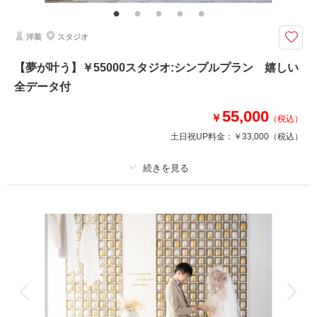
【アンシャンテ20周年記念ALL IN ￥275,000】ドレス2着！プレミアムレタ
洋装
スタジオ
ッチ！データ＆アルバム付！
20年選ばれ続ける「アンシャンテ」 差額無で選べるドレス2着＆タキシー
【夢が叶う】￥55000スタジオ:シンプルプラン 嬉しい
ド1着！ブライダルインナーレンタル！ブーケレンタル！全カットデータ＆
全データ付
アルバム10P/25カット（ルージュアルバム）！そして、プレミアムレタッ
チ付！20周年のアンシャンテから期間限定プラン
55,000
￥
（税込）
土日祝UP料金：
￥33,000
（税込）
相談予約する
撮影日の空き
来店・オンライン
を確認する
プラン詳細
撮影料
新婦衣装1着
新郎衣装1着
着付け
ヘアメイク
小物一式
アルバム
データ 100 カット
台紙付写真
衣装追加
会食
挙式
家族と撮影
家族用衣装レンタル
ペットと撮影