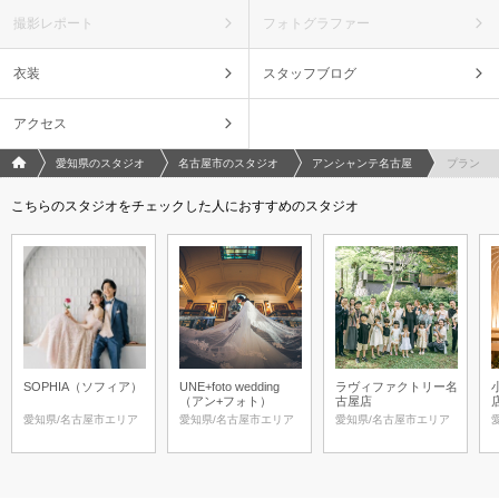
ブーケ（アートフラワー）
撮影レポート
フォトグラファー
【確かな今！最も美しい今を残す！】 ￥44000 花嫁のソロフォトウェディ
衣装
スタッフブログ
ング
確かな今！最も美しい今を残す！ ￥44000で叶う！花嫁のソロフォトウェ
アクセス
ディング
フォトウエディング/結婚写真のPhotorait ホーム
愛知県のスタジオ
名古屋市のスタジオ
アンシャンテ名古屋
プラン
相談予約する
撮影日の空き
こちらのスタジオをチェックした人におすすめのスタジオ
来店・オンライン
を確認する
SOPHIA（ソフィア）
UNE+foto wedding
ラヴィファクトリー名
（アン+フォト）
古屋店
愛知県/名古屋市エリア
愛知県/名古屋市エリア
愛知県/名古屋市エリア