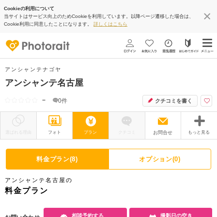
Cookieの利用について
当サイトはサービス向上のためCookieを利用しています。以降ページ遷移した場合は、
Cookie利用に同意したことになります。
詳しくはこちら
アンシャンテナゴヤ
アンシャンテ名古屋
−
0
件
クチコミを書く
選ばれる理由
フォト
プラン
クチコミ
お問合せ
もっと見る
撮影レポート
フォトグラファー
料金プラン(8)
オプション(0)
衣装
ムービー
アンシャンテ名古屋の
オプション
ブログ
料金プラン
アクセス/TEL
スタジオトップ
相談予約する
撮影日の空き