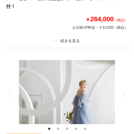
付！
相談予約する
264,000
撮影日の空き
￥
（税込）
来店・オンライン
を確認する
土日祝UP料金：
￥33,000
（税込）
プラン詳細
撮影料
新婦衣装2着
新郎衣装2着
着付け
ヘアメイク
小物一式
アルバム
データ 200 カット
台紙付写真
衣装追加
会食
挙式
家族と撮影
家族用衣装レンタル
ペットと撮影
その他含むもの
ブーケ＆ブートニア（アートフラワー）・アルバム（10P/25カット）・プ
チ挙式も叶う！
【￥264000】スタジオ:パーフェクトプラン 2着ずつ！衣装差額ナシ･全デ