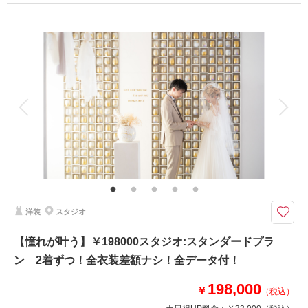
プラン詳細
撮影料
新婦衣装2着
新郎衣装2着
着付け
ヘアメイク
小物一式
アルバム
データ 200 カット
台紙付写真
衣装追加
会食
挙式
家族と撮影
家族用衣装レンタル
ペットと撮影
その他含むもの
ブーケ＆ブートニア（アートフラワー）・プチ挙式も叶う！
【￥99000】スタジオ:シンプルプラン 2着ずつ！プラン内衣装･全データ20
0-240カット付
洋装
スタジオ
【夢が叶う】ドレス＆タキシード2着ずつの結婚写真プラン ウェディング
ドレスでもカラードレスでもOK 衣装ランクアップOK ベールの追加OK
【憧れが叶う】￥198000スタジオ:スタンダードプラ
自由にカスタマイズしてぴったりのフォトウェディング・結婚式前撮り・
ン 2着ずつ！全衣装差額ナシ！全データ付！
結婚式後撮りが叶う 「記念日をもっとワタシらしく」
198,000
￥
（税込）
相談予約する
撮影日の空き