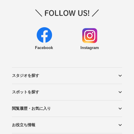
Facebook
Instagram
スタジオを探す
スポットを探す
エリアから探す
こだわりから探す
NEW PHOTO STYLE
プランから探す
フォトタイプ診断
フォトグラファーから探す
国内リゾートから探す
閲覧履歴・お気に入り
ロケーションから探す
スタジオから探す
お役立ち情報
閲覧スタジオ
お気に入り