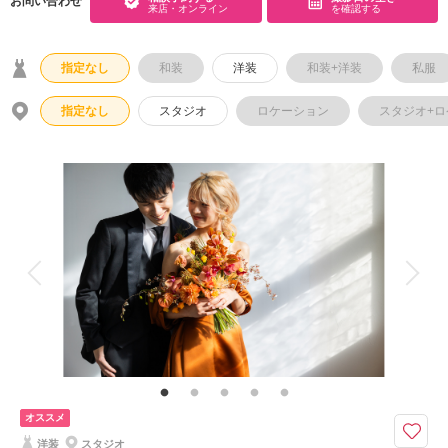
お問い合わせ
来店・オンライン
を確認する
指定なし
和装
洋装
和装+洋装
私服
指定なし
スタジオ
ロケーション
スタジオ+
オススメ
洋装
スタジオ