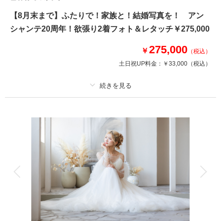
【8月末まで】ふたりで！家族と！結婚写真を！ アン
シャンテ20周年！欲張り2着フォト＆レタッチ￥275,000
275,000
￥
（税込）
土日祝UP料金：
￥33,000
（税込）
プラン詳細
撮影料
新婦衣装2着
新郎衣装1着
着付け
ヘアメイク
小物一式
アルバム
データ 200 カット
台紙付写真
衣装追加
会食
挙式
家族と撮影
家族用衣装レンタル
ペットと撮影
その他含むもの
ブーケ＆ブートニア（アートフラワー）・プレミアムレタッチ・プチ挙式も
叶う！+￥110000で3着フォトも叶う！