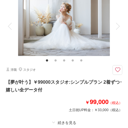
着付け
ヘアメイク
小物一式
アルバム
データ 100 カット
台紙付写真
衣装追加
会食
挙式
家族と撮影
家族用衣装レンタル
ペットと撮影
その他含むもの
ブーケ＆ブートニア（アートフラワー）・アルバム（10P/25カット）・プ
チ挙式も叶う！
【￥194700】スタジオ:パーフェクトプラン （全衣装差額無･全データ100-
洋装
スタジオ
120カット付･アルバム10P25カット付）
【理想が叶う】ドレス＆タキシード1着ずつ＆データ＆アルバム付の結婚写
【夢が叶う】￥99000スタジオ:シンプルプラン 2着ずつ･
真プラン どのドレス＆タキシードを選んでも差額無のプレミアムプラン
嬉しい全データ付
衣装もアルバムも欲しい！が叶うフォトウェディングに最適なパーフェクト
プラン 「記念日をもっとワタシらしく」
99,000
￥
（税込）
土日祝UP料金：
￥33,000
（税込）
相談予約する
撮影日の空き
来店・オンライン
を確認する