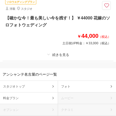
ソロウエディングプラン
ータ200-240カット･アルバム10P25カット
洋装
スタジオ
【理想が叶う】ドレス＆タキシード2着ずつ＆データ＆アルバム付の結婚写
真プラン どのドレス＆タキシードを選んでも差額無のプレミアムプラン
【確かな今！最も美しい今を残す！】 ￥44000 花嫁のソ
衣装もアルバムも欲しい！が叶うフォトウェディングに最適なパーフェクト
ロフォトウェディング
プラン 「記念日をもっとワタシらしく」
44,000
￥
（税込）
土日祝UP料金：
￥33,000
（税込）
相談予約する
撮影日の空き
来店・オンライン
を確認する
プラン詳細
アンシャンテ名古屋のページ一覧
撮影料
新婦衣装1着
新郎衣装
着付け
ヘアメイク
小物一式
スタジオトップ
フォト
アルバム
データ
台紙付写真
衣装追加
会食
挙式
料金プラン
ムービー
家族と撮影
家族用衣装レンタル
ペットと撮影
オプション
クチコミ
その他含むもの