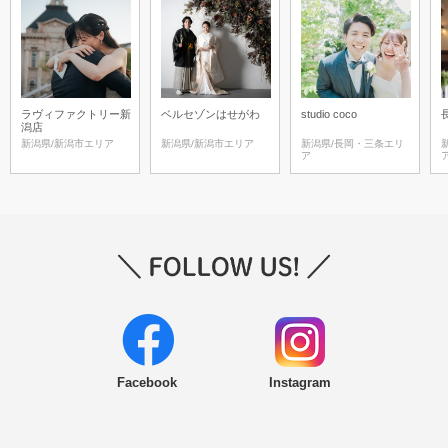
ラヴィファクトリー新
ベルセゾンはせがわ
studio coco
潟店
新潟県/新潟市エリア
新潟県/新潟市エリア
新潟県/長岡・三条エリ
ア
Facebook
Instagram