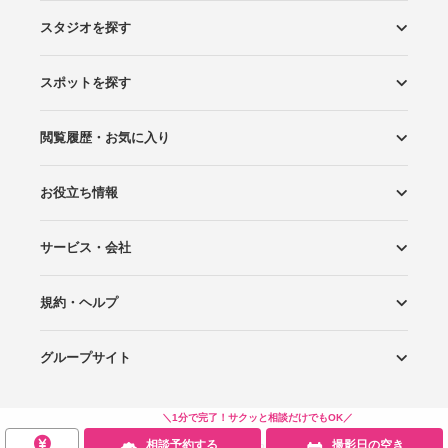
スタジオを探す
スポットを探す
エリアから探す
こだわりから探す
NEW PHOTO STYLE
プランから探す
フォトタイプ診断
フォトグラファーから探す
国内リゾートから探す
閲覧履歴・お気に入り
ロケーションから探す
スタジオから探す
お役立ち情報
閲覧スタジオ
お気に入り
サービス・会社
Wedding Photo マガジン
はじめてガイド
規約・ヘルプ
Photoraitとは
スタジオの掲載について
お問い合わせ
運営会社
サイトマップ
グループサイト
プライバシーポリシー
利用規約
ヘルプ
Wedding Park
Wedding Park 海外
Ringraph
＼1分で完了！サクッと相談だけでもOK／
相談予約する
撮影日の空き