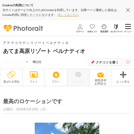
Cookieの利用について
当サイトはサービス向上のためCookieを利用しています。以降ページ遷移した場合は、
Cookie利用に同意したことになります。
詳しくはこちら
アテマコウゲンリゾートベルナティオ
あてま高原リゾート ベルナティオ
−
0
件
クチコミを書く
資料請求
選ばれる理由
フォト
プラン
クチコミ
もっと見る
お問合せ
撮影レポート
フォトグラファー
最高のロケーションです
衣装
ムービー
公開日：2026年5月18日（月）
オプション
ブログ
アクセス/TEL
スタジオトップ