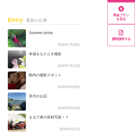
料金プラン
Entry
を見る
最新の記事
Summer photo
資料請求する
2026年7月28日
幸福をもたらす撮影
2026年7月13日
館内の撮影スポット
2026年6月29日
挙式のお話
2026年6月15日
まるで車の宣材写真！？
2026年6月1日