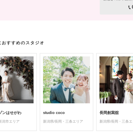
におすすめのスタジオ
ゾンはせがわ
studio coco
長岡創寫舘
新潟市エリア
新潟県/長岡・三条エリア
新潟県/長岡・三条エ