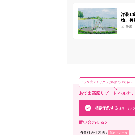
洋装1
物、美
洋装
1分で完了！サクッと相談だけでもOK
あてま高原リゾート ベルナ
相談予約する
来店・オンラ
問い合わせる
資料送付方法：
郵送・メール