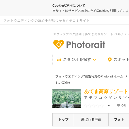
Cookieの利用について
当サイトはサービス向上のためCookieを利用してい
フォトウエディングの決め手が見つかるクチコミサイト
スタッフブログ詳細｜あてま高原リゾート ベルナティオ｜
-フォトウエデ
スタジオを探す
スポッ
フォトウエディング/結婚写真のPhotorait ホーム
トの完成❄
あてま高原リゾート
アテマコウゲンリゾ
−
0
件
トップ
選ばれる理由
フォト