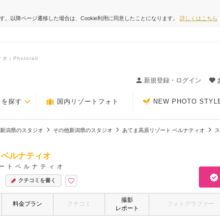
ます。以降ページ遷移した場合は、Cookie利用に同意したことになります。
詳しくはこちら
Photorait
ィングの決め手が見つかるクチコミサイト-Photorait
新規登録・ログイン
トを探す
国内リゾートフォト
NEW PHOTO STYL
新潟県のスタジオ
その他新潟県のスタジオ
あてま高原リゾート ベルナティオ
ス
 ベルナティオ
ートベルナティオ
クチコミを書く
撮影
料金プラン
クチコミ
フォトグラファー
レポート