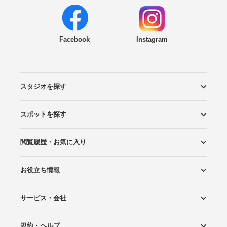
Facebook
Instagram
スタジオを探す
スポットを探す
エリアから探す
こだわりから探す
NEW PHOTO STYLE
プランから探す
フォトタイプ診断
フォトグラファーから探す
国内リゾートから探す
閲覧履歴・お気に入り
ロケーションから探す
スタジオから探す
お役立ち情報
閲覧スタジオ
お気に入り
サービス・会社
Wedding Photo マガジン
はじめてガイド
規約・ヘルプ
Photoraitとは
スタジオの掲載について
お問い合わせ
運営会社
サイトマップ