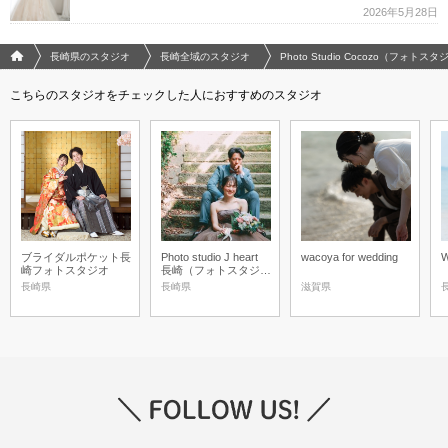
2026年5月28日
フォトウエディング/結婚写真のPhotorait ホーム
長崎県のスタジオ
長崎全域のスタジオ
Photo Studio Cocozo（フォ
こちらのスタジオをチェックした人におすすめのスタジオ
ブライダルポケット長
Photo studio J heart
wacoya for wedding
W
崎フォトスタジオ
長崎（フォトスタジオ
ジェイハートナガサ
長崎県
長崎県
滋賀県
キ）