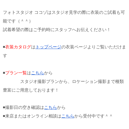
フォトスタジオ ココゾはスタジオ見学の際に衣装のご試着も可
能です（＾＾）
試着希望の際はご予約時にスタッフへお伝えください！
◾️
衣装カタログ
は
トップページ
の衣装ページよりご覧いただけま
す
◾️
プラン一覧
は
こちら
から
スタジオ撮影プランから、ロケーション撮影まで種類
豊富にご用意しております！
◾️撮影日の空き確認は
こちら
から
◾️来店またはオンライン相談は
こちら
から受付中です＾＾