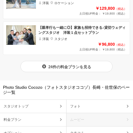
洋装
ロケーション
￥129,800
（税込）
土日祝UP料金： ￥19,800
（税込）
【親孝行も一緒に◎】家族も招待できる♪貸切ウェディ
ングスタジオ 洋装１点セットプラン
洋装
スタジオ
￥96,800
（税込）
土日祝UP料金： ￥19,800
（税込）
24件の料金プランを見る
Photo Studio Cocozo（フォトスタジオココゾ）長崎・佐世保のペー
ジ一覧
スタジオトップ
フォト
料金プラン
ムービー
オプション
クチコミ