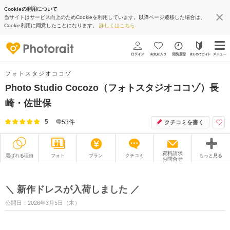
Cookieの利用について
当サイトはサービス向上のためCookieを利用しています。以降ページ遷移した場合は、
Cookie利用に同意したことになります。
詳しくはこちら
フォトスタジオココゾ
Photo Studio Cocozo（フォトスタジオココゾ）長
崎・佐世保
5
53
件
クチコミを書く
資料請求
選ばれる理由
フォト
プラン
クチコミ
もっと見る
お問合せ
撮影レポート
フォトグラファー
＼ 新作ドレスが入荷しました ／
衣装
ムービー
公開日：2026年3月5日（木）
オプション
ブログ