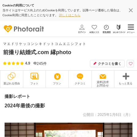
Cookieの利用について
当サイトはサービス向上のためCookieを利用しています。以降ページ遷移した場合は、
Cookie利用に同意したことになります。
詳しくはこちら
マエドリケッコンシキドットコムエニシフォト
前撮り結婚式.com 縁photo
4.9
245
件
クチコミを書く
資料請求
選ばれる理由
フォト
プラン
クチコミ
もっと見る
お問合せ
撮影レポート
フォトグラファー
撮影レポート
2024年最後の撮影
衣装
ムービー
公開日：2025年1月6日（月）
オプション
ブログ
アクセス/TEL
スタジオトップ