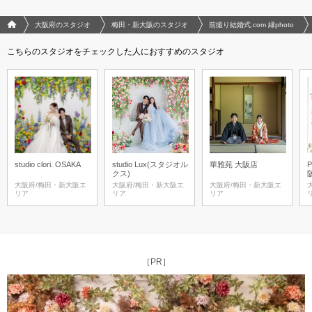
フォトウエディング/結婚写真のPhotorait ホーム
大阪府のスタジオ
梅田・新大阪のスタジオ
前撮り結婚式.com 縁photo
こちらのスタジオをチェックした人におすすめのスタジオ
studio clori. OSAKA
studio Lux(スタジオル
華雅苑 大阪店
P
クス)
大阪府/梅田・新大阪エ
大阪府/梅田・新大阪エ
大阪府/梅田・新大阪エ
リア
リア
リア
［PR］