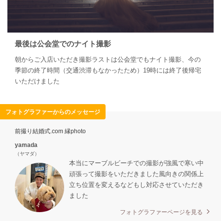
最後は公会堂でのナイト撮影
朝からご入店いただき撮影ラストは公会堂でもナイト撮影、今の
季節の終了時間（交通渋滞もなかったため）19時には終了後帰宅
いただけました
フォトグラファーからのメッセージ
前撮り結婚式.com 縁photo
yamada
（ヤマダ）
本当にマーブルビーチでの撮影が強風で寒い中
頑張って撮影をいただきました風向きの関係上
立ち位置を変えるなどもし対応させていただき
ました
フォトグラファーページを見る