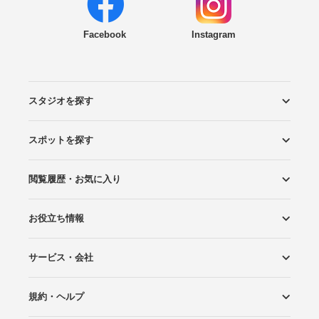
Facebook
Instagram
スタジオを探す
スポットを探す
エリアから探す
こだわりから探す
NEW PHOTO STYLE
プランから探す
フォトタイプ診断
フォトグラファーから探す
国内リゾートから探す
閲覧履歴・お気に入り
ロケーションから探す
スタジオから探す
お役立ち情報
閲覧スタジオ
お気に入り
サービス・会社
Wedding Photo マガジン
はじめてガイド
規約・ヘルプ
Photoraitとは
スタジオの掲載について
お問い合わせ
運営会社
サイトマップ