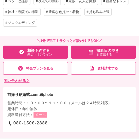
ペットと撮影
夜景での撮影
家族・友人と撮影
豊富なドレス
神社・寺院での撮影
豊富な色打掛・着物
持ち込み衣装
ソロウエディング
＼1分で完了！サクッと相談だけでもOK／
相談予約する
撮影日の空き
来店・オンライン
を確認する
料金プランを見る
資料請求する
問い合わせる
前撮り結婚式.com 縁photo
営業時間：１０：００〜１９：００（メールは２４時間対応）
定休日：年中無休
資料送付方法：
メール
080-1506-2888