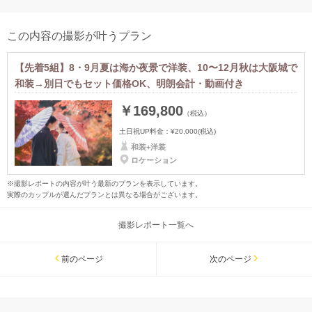
この内容の撮影が叶うプラン
【先着5組】8・9月夏は海か夜景で洋装、10〜12月秋は大阪城で
和装→別日でもセット価格OK、明朗会計・動画付き
￥169,800
（税込）
土日祝UP料金：
¥20,000
(税込)
和装+洋装
ロケーション
※撮影レポートの内容が叶う最新のプランを表示しています。
実際のカップルが選んだプランとは異なる場合がございます。
撮影レポート一覧へ
前のページ
次のページ