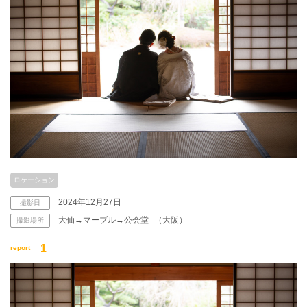
こだわりポイント
3万円以下のプラン
海での撮影
ロケーション
2024年12月27日
撮影日
大仙→マーブル→公会堂
（大阪）
撮影場所
動画の作成
衣装追加無料
ペットと撮影
夜景での撮影
家族・友人と撮影
豊富なドレス
神社・寺院での撮影
豊富な色打掛・着物
持ち込み衣装
ソロウエディング