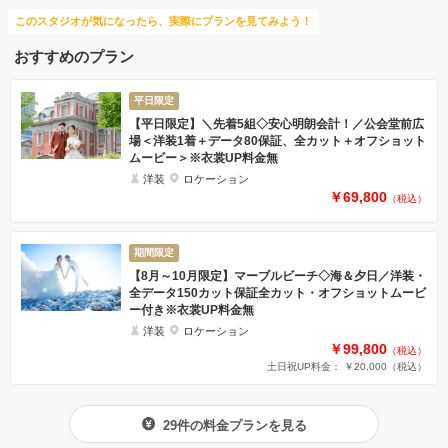
このスタジオが気になったら、実際にプランを見てみよう！
おすすめのプラン
平日限定
【平日限定】＼先着5組◇安心明朗会計！／公会堂前広
場＜洋装1着＋データ80保証、全カット＋オフショット
ムービー＞※衣裳UP料金無
洋装
ロケーション
￥69,800
（税込）
期間限定
【8月～10月限定】マーブルビーチ◇海＆夕日／洋装・
全データ150カット保証全カット・オフショットムービ
ー付き※衣裳UP料金無
洋装
ロケーション
￥99,800
（税込）
土日祝UP料金： ￥20,000
（税込）
29件の料金プランを見る