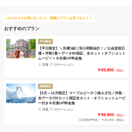
このスタジオが気になったら、実際にプランを見てみよう！
おすすめのプラン
平日限定
【平日限定】＼先着5組◇安心明朗会計！／公会堂前広
場＜洋装1着＋データ80保証、全カット＋オフショット
ムービー＞※衣裳UP料金無
洋装
ロケーション
￥69,800
（税込）
期間限定
【8月～10月限定】マーブルビーチ◇海＆夕日／洋装・
全データ150カット保証全カット・オフショットムービ
ー付き※衣裳UP料金無
洋装
ロケーション
￥99,800
（税込）
土日祝UP料金： ￥20,000
（税込）