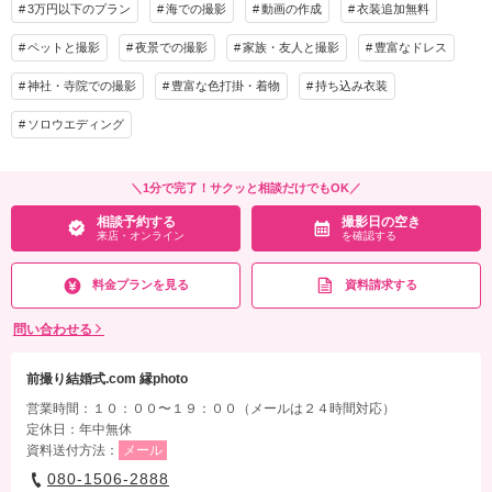
3万円以下のプラン
海での撮影
動画の作成
衣装追加無料
ペットと撮影
夜景での撮影
家族・友人と撮影
豊富なドレス
神社・寺院での撮影
豊富な色打掛・着物
持ち込み衣装
ソロウエディング
＼1分で完了！サクッと相談だけでもOK／
相談予約する
撮影日の空き
来店・オンライン
を確認する
料金プランを見る
資料請求する
問い合わせる
前撮り結婚式.com 縁photo
営業時間：１０：００〜１９：００（メールは２４時間対応）
定休日：年中無休
資料送付方法：
メール
080-1506-2888