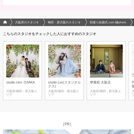
フォトウエディング/結婚写真のPhotorait ホーム
大阪府のスタジオ
梅田・新大阪のスタジオ
前撮り結婚式.com 縁photo
こちらのスタジオをチェックした人におすすめのスタジオ
studio clori. OSAKA
studio Lux(スタジオル
華雅苑 大阪店
P
クス)
大阪府/梅田・新大阪エ
大阪府/梅田・新大阪エ
大阪府/梅田・新大阪エ
リア
リア
リア
［PR］