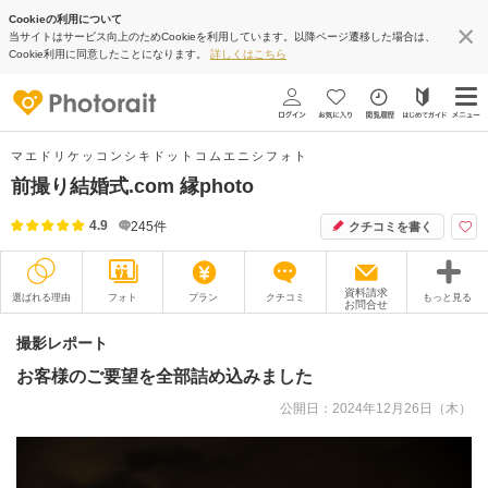
Cookieの利用について
当サイトはサービス向上のためCookieを利用しています。以降ページ遷移した場合は、
Cookie利用に同意したことになります。
詳しくはこちら
マエドリケッコンシキドットコムエニシフォト
前撮り結婚式.com 縁photo
4.9
245
件
クチコミを書く
資料請求
選ばれる理由
フォト
プラン
クチコミ
もっと見る
お問合せ
撮影レポート
フォトグラファー
撮影レポート
お客様のご要望を全部詰め込みました
衣装
ムービー
公開日：2024年12月26日（木）
オプション
ブログ
アクセス/TEL
スタジオトップ