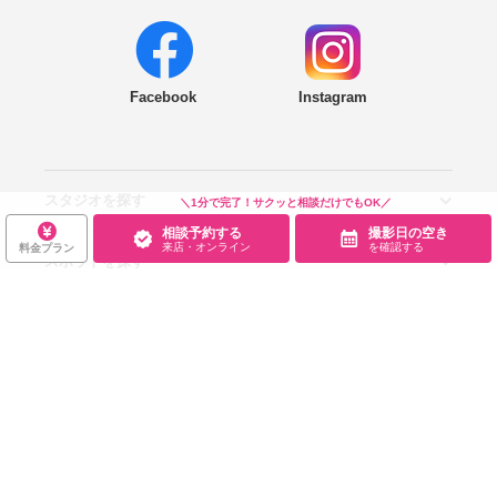
Facebook
Instagram
スタジオを探す
＼1分で完了！サクッと相談だけでもOK／
相談予約する
撮影日の空き
来店・オンライン
を確認する
料金プラン
スポットを探す
エリアから探す
こだわりから探す
NEW PHOTO STYLE
プランから探す
フォトタイプ診断
フォトグラファーから探す
国内リゾートから探す
閲覧履歴・お気に入り
ロケーションから探す
スタジオから探す
お役立ち情報
閲覧スタジオ
お気に入り
サービス・会社
Wedding Photo マガジン
はじめてガイド