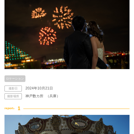
こだわりポイント
3万円以下のプラン
海での撮影
ロケーション
2024年10月21日
撮影日
神戸数カ所
（兵庫）
撮影場所
動画の作成
衣装追加無料
ペットと撮影
夜景での撮影
家族・友人と撮影
豊富なドレス
神社・寺院での撮影
豊富な色打掛・着物
持ち込み衣装
ソロウエディング