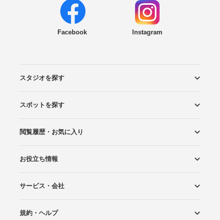
Facebook
Instagram
スタジオを探す
スポットを探す
エリアから探す
こだわりから探す
NEW PHOTO STYLE
プランから探す
フォトタイプ診断
フォトグラファーから探す
国内リゾートから探す
閲覧履歴・お気に入り
ロケーションから探す
スタジオから探す
お役立ち情報
閲覧スタジオ
お気に入り
サービス・会社
Wedding Photo マガジン
はじめてガイド
規約・ヘルプ
Photoraitとは
スタジオの掲載について
お問い合わせ
運営会社
サイトマップ