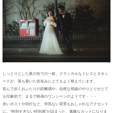
こだわりポイント
庭園での撮影
チャペルでの撮影
しっとりとした夜の街での一枚。クラシカルなドレスとタキシ
ードが、落ち着いた街並みにとてもよく映えています。
並んで歩くおふたりの距離感や、自然な視線のやりとりがとて
豊富なドレス
豊富なカラードレス
も印象的で、まるで映画のワンシーンのようです・・・
豊富な色打掛・着物
衣装の試着
スタジオでの撮影
赤いポストや街灯など、何気ない背景もおしゃれなアクセント
夜景での撮影
ソロウエディング
家族・友人と撮影
海での撮影
に。“特別すぎない特別感”が詰まった、素敵なカットになりま
フォトグラファー指名