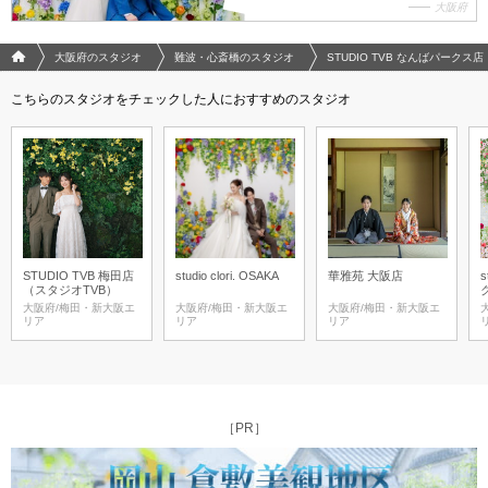
大阪府
フォトウエディング/結婚写真のPhotorait ホーム
大阪府のスタジオ
難波・心斎橋のスタジオ
STUDIO TVB なんばパークス
こちらのスタジオをチェックした人におすすめのスタジオ
STUDIO TVB 梅田店
studio clori. OSAKA
華雅苑 大阪店
s
（スタジオTVB）
大阪府/梅田・新大阪エ
大阪府/梅田・新大阪エ
大阪府/梅田・新大阪エ
リア
リア
リア
［PR］