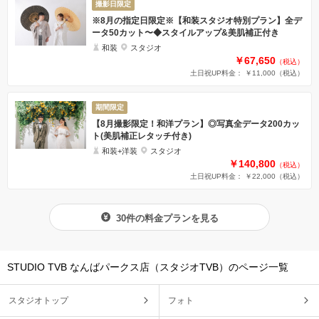
撮影日限定
※8月の指定日限定※【和装スタジオ特別プラン】全デ
ータ50カット〜◆スタイルアップ&美肌補正付き
和装
スタジオ
￥67,650
（税込）
土日祝UP料金： ￥11,000
（税込）
期間限定
【8月撮影限定！和洋プラン】◎写真全データ200カッ
ト(美肌補正レタッチ付き)
和装+洋装
スタジオ
￥140,800
（税込）
土日祝UP料金： ￥22,000
（税込）
30件の料金プランを見る
STUDIO TVB なんばパークス店（スタジオTVB）のページ一覧
スタジオトップ
フォト