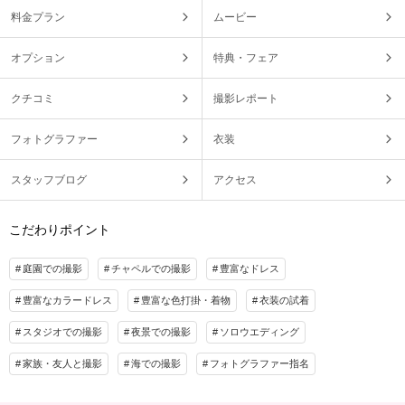
料金プラン
ムービー
オプション
特典・フェア
クチコミ
撮影レポート
フォトグラファー
衣装
スタッフブログ
アクセス
こだわりポイント
庭園での撮影
チャペルでの撮影
豊富なドレス
豊富なカラードレス
豊富な色打掛・着物
衣装の試着
スタジオでの撮影
夜景での撮影
ソロウエディング
家族・友人と撮影
海での撮影
フォトグラファー指名