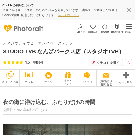
Cookieの利用について
当サイトはサービス向上のためCookieを利用しています。以降ページ遷移した場合は、
Cookie利用に同意したことになります。
詳しくはこちら
スタジオティヴビーナンバパークステン
STUDIO TVB なんばパークス店（スタジオTVB）
4.5
99
件
クチコミを書く
特典・
資料請求
選ばれる理由
フォト
プラン
クチコミ
もっと見る
フェア
お問合せ
撮影レポート
フォトグラファー
夜の街に溶け込む、ふたりだけの時間
衣装
ムービー
公開日：2026年4月28日（火）
オプション
ブログ
アクセス/TEL
スタジオトップ