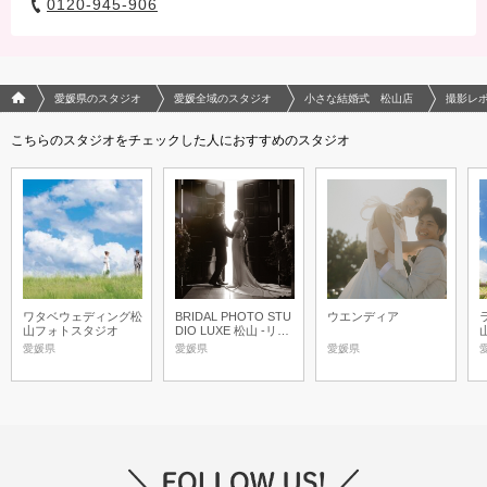
0120-945-906
フォトウエディング/結婚写真のPhotorait ホーム
愛媛県のスタジオ
愛媛全域のスタジオ
小さな結婚式 松山店
撮影レ
こちらのスタジオをチェックした人におすすめのスタジオ
ワタベウェディング松
BRIDAL PHOTO STU
ウエンディア
山フォトスタジオ
DIO LUXE 松山 -リュ
クス松山-
愛媛県
愛媛県
愛媛県