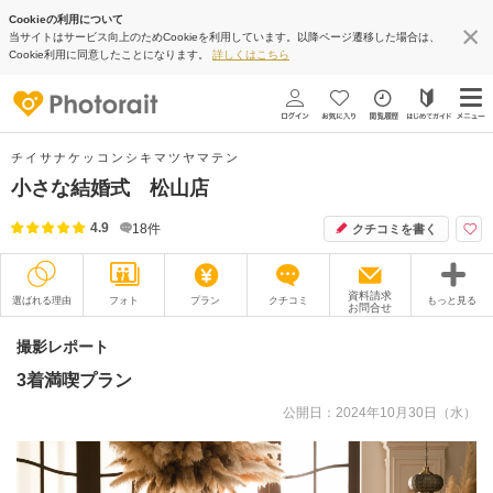
Cookieの利用について
当サイトはサービス向上のためCookieを利用しています。以降ページ遷移した場合は、
Cookie利用に同意したことになります。
詳しくはこちら
チイサナケッコンシキマツヤマテン
小さな結婚式 松山店
4.9
18
件
クチコミを書く
資料請求
選ばれる理由
フォト
プラン
クチコミ
もっと見る
お問合せ
撮影レポート
フォトグラファー
撮影レポート
3着満喫プラン
衣装
ムービー
公開日：2024年10月30日（水）
オプション
ブログ
アクセス/TEL
スタジオトップ