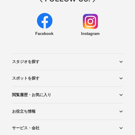
Facebook
Instagram
スタジオを探す
スポットを探す
エリアから探す
こだわりから探す
NEW PHOTO STYLE
プランから探す
フォトタイプ診断
フォトグラファーから探す
国内リゾートから探す
閲覧履歴・お気に入り
ロケーションから探す
スタジオから探す
お役立ち情報
閲覧スタジオ
お気に入り
サービス・会社
Wedding Photo マガジン
はじめてガイド