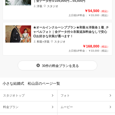
｜全データ付☆109,000円→54,500円
洋装
スタジオ
￥54,500
（税込）
土日祝UP料金： ￥33,000
（税込）
★オールインクルーシブプラン★和装＆洋装各１着_チ
ャペルフォト｜全データ付☆衣装追加料金なしで安心
◎お好きな衣装が選べます！
和装+洋装
スタジオ
￥168,000
（税込）
土日祝UP料金： ￥33,000
（税込）
30件の料金プランを見る
小さな結婚式 松山店のページ一覧
スタジオトップ
フォト
料金プラン
ムービー