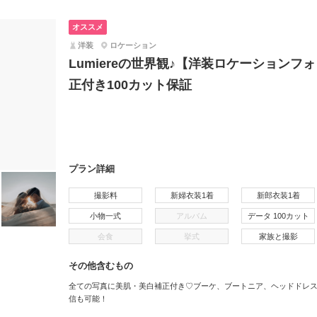
オススメ
洋装
ロケーション
Lumiereの世界観♪【洋装ロケーション
正付き100カット保証
プラン詳細
撮影料
新婦衣装1着
新郎衣装1着
小物一式
アルバム
データ 100カット
会食
挙式
家族と撮影
その他含むもの
全ての写真に美肌・美白補正付き♡ブーケ、ブートニア、ヘッドドレス
信も可能！