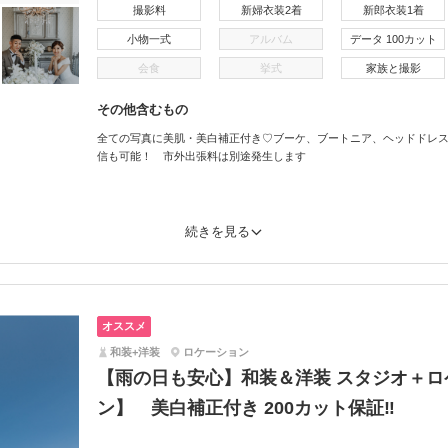
撮影料
新婦衣装2着
新郎衣装1着
小物一式
アルバム
データ 100カット
会食
挙式
家族と撮影
その他含むもの
全ての写真に美肌・美白補正付き♡ブーケ、ブートニア、ヘッドドレス
信も可能！ 市外出張料は別途発生します
続きを見る
オススメ
和装+洋装
ロケーション
【雨の日も安心】和装＆洋装 スタジオ＋
ン】 美白補正付き 200カット保証‼︎