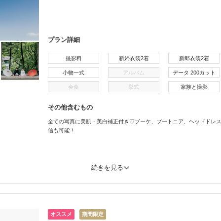
プラン詳細
撮影料
新婦衣装2着
新郎衣装2着
小物一式
アルバム
データ 200カット
会食
挙式
家族と撮影
その他含むもの
全ての写真に美肌・美白補正付き♡ブーケ、ブートニア、ヘッドドレス
信も可能！
続きを見る
オススメ
期間限定