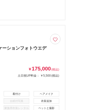
ケーションフォトウエデ
175,000
￥
(税込)
土日祝UP料金：
￥5,500
(税込)
着付け
ヘアメイク
台紙付写真
衣装追加
家族用衣装レンタル
ペットと撮影