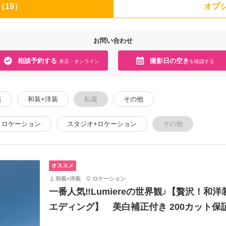
（19）
オプシ
お問い合わせ
相談予約する
撮影日の空き
来店・オンライン
を確認する
装
和装+洋装
私服
その他
ロケーション
スタジオ+ロケーション
その他
オススメ
和装+洋装
ロケーション
一番人気‼︎Lumiereの世界観♪【贅沢！
エディング】 美白補正付き 200カット保証