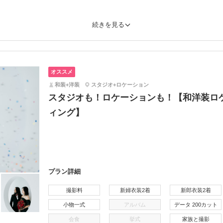
続きを見る
オススメ
和装+洋装
スタジオ+ロケーション
スタジオも！ロケーションも！【和洋装ロ
ィング】
プラン詳細
撮影料
新婦衣装2着
新郎衣装2着
小物一式
アルバム
データ 200カット
会食
挙式
家族と撮影