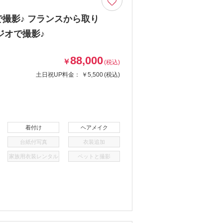
撮影♪ フランスから取り
ジオで撮影♪
88,000
￥
(税込)
土日祝UP料金：
￥5,500
(税込)
着付け
ヘアメイク
台紙付写真
衣装追加
家族用衣装レンタル
ペットと撮影