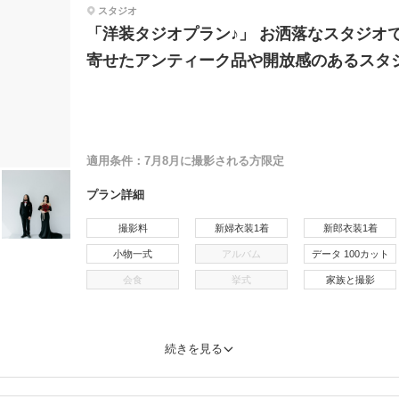
スタジオ
「洋装タジオプラン♪」 お洒落なスタジオで
寄せたアンティーク品や開放感のあるスタ
適用条件：
7月8月に撮影される方限定
プラン詳細
撮影料
新婦衣装1着
新郎衣装1着
小物一式
アルバム
データ 100カット
会食
挙式
家族と撮影
続きを見る