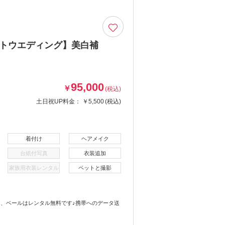
フォトウエディング】美白補
95,000
￥
(税込)
土日祝UP料金：
￥5,500
(税込)
着付け
ヘアメイク
台紙付写真
衣装追加
家族用衣装レンタル
ペットと撮影
、ベールはレンタル無料です♪携帯へのデータ送