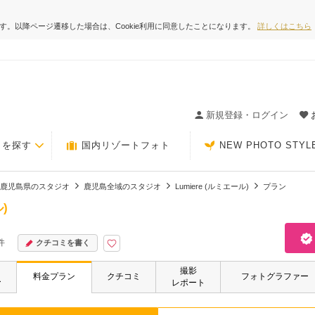
ます。以降ページ遷移した場合は、Cookie利用に同意したことになります。
詳しくはこちら
ィングの決め手が見つかるクチコミサイト-Photorait
新規登録・ログイン
トを探す
国内リゾートフォト
NEW PHOTO STYL
鹿児島県のスタジオ
鹿児島全域のスタジオ
Lumiere (ルミエール)
プラン
)
件
クチコミを書く
撮影
・
料金プラン
クチコミ
フォトグラファー
ー
レポート