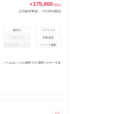
175,000
￥
(税込)
土日祝UP料金：
￥5,500
(税込)
着付け
ヘアメイク
台紙付写真
衣装追加
家族用衣装レンタル
ペットと撮影
、ベールはレンタル無料です♪携帯へのデータ送