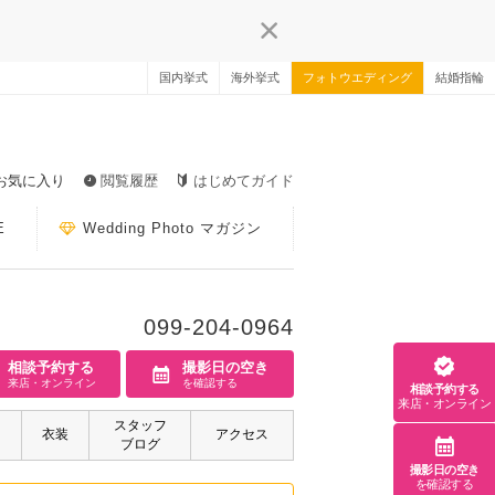
国内挙式
海外挙式
フォトウエディング
結婚指輪
お気に入り
閲覧履歴
はじめてガイド
E
Wedding Photo マガジン
099-204-0964
相談予約する
撮影日の空き
来店・オンライン
を確認する
相談予約する
来店・オンライン
スタッフ
衣装
アクセス
ブログ
撮影日の空き
を確認する