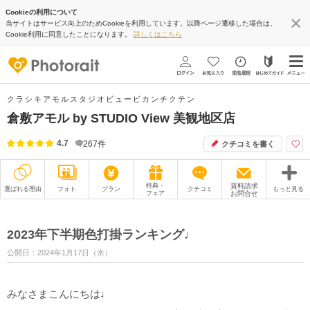
Cookieの利用について
当サイトはサービス向上のためCookieを利用しています。以降ページ遷移した場合は、
Cookie利用に同意したことになります。
詳しくはこちら
クラシキアモルスタジオビュービカンチクテン
倉敷アモル by STUDIO View 美観地区店
4.7
267
件
クチコミを書く
特典・
資料請求
選ばれる理由
フォト
プラン
クチコミ
もっと見る
フェア
お問合せ
撮影レポート
フォトグラファー
2023年下半期色打掛ランキング♩
衣装
ムービー
公開日：2024年1月17日（水）
オプション
ブログ
みなさまこんにちは♩
アクセス/TEL
スタジオトップ