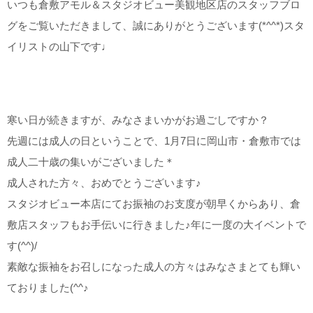
いつも倉敷アモル＆スタジオビュー美観地区店のスタッフブロ
こだわりポイント
グをご覧いただきまして、誠にありがとうございます(*^^*)スタ
イリストの山下です♩
寒い日が続きますが、みなさまいかがお過ごしですか？
人気スポットでの撮影
豊富なドレス
先週には成人の日ということで、1月7日に岡山市・倉敷市では
成人二十歳の集いがございました＊
成人された方々、おめでとうございます♪
スタジオビュー本店にてお振袖のお支度が朝早くからあり、倉
敷店スタッフもお手伝いに行きました♪年に一度の大イベントで
す(^^)/
結婚式場での撮影
動画の作成
素敵な振袖をお召しになった成人の方々はみなさまとても輝い
家族・友人と撮影
ペットと撮影
事前来店なしで撮影
ておりました(^^♪
撮影前の打ち合わせ
夜景での撮影
スタジオでの撮影
挙式フォト
チャペルでの撮影