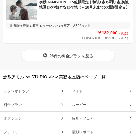
初秋CAMPAIGN｜15組様限定｜和装1点+洋装1点 美観
地区ロケ×好きなロケ地〈～10月末までの撮影限定☆〉
データ200カット
和装＋洋装 2 着
ロケーション 2ヶ所
￥132,000
（税込）
土日祝UP料金： ￥22,000
（税込）
28件の料金プランを見る
倉敷アモル by STUDIO View 美観地区店のページ一覧
スタジオトップ
フォト
料金プラン
ムービー
オプション
特典・フェア
クチコミ
撮影レポート