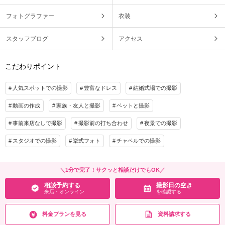
フォトグラファー
衣装
スタッフブログ
アクセス
こだわりポイント
人気スポットでの撮影
豊富なドレス
結婚式場での撮影
動画の作成
家族・友人と撮影
ペットと撮影
事前来店なしで撮影
撮影前の打ち合わせ
夜景での撮影
スタジオでの撮影
挙式フォト
チャペルでの撮影
＼1分で完了！サクッと相談だけでもOK／
相談予約する
撮影日の空き
来店・オンライン
を確認する
料金プランを見る
資料請求する