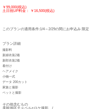
￥99,000(税込)
土日祝UP料金： ￥16,500(税込)
このプランの適用条件:1/4～2/29の間にお申込み 限定
プラン詳細
撮影料
新婦衣装2着
新郎衣装2着
着付け
ヘアメイク
小物一式
データ 200カット
家族と撮影
ペットと撮影
その他含むもの
美観地区チャペル×ロケ撮影 /