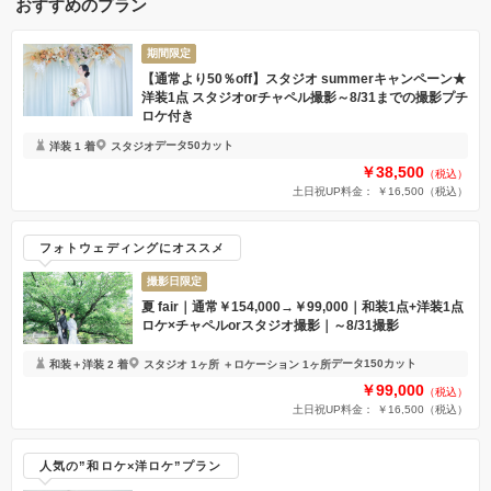
おすすめのプラン
期間限定
【通常より50％off】スタジオ summerキャンペーン★
洋装1点 スタジオorチャペル撮影～8/31までの撮影プチ
ロケ付き
データ50カット
洋装 1 着
スタジオ
￥38,500
（税込）
土日祝UP料金： ￥16,500
（税込）
フォトウェディングにオススメ
撮影日限定
夏 fair｜通常￥154,000→￥99,000｜和装1点+洋装1点
ロケ×チャペルorスタジオ撮影｜～8/31撮影
データ150カット
和装＋洋装 2 着
スタジオ 1ヶ所 ＋ロケーション 1ヶ所
￥99,000
（税込）
土日祝UP料金： ￥16,500
（税込）
人気の”和ロケ×洋ロケ”プラン