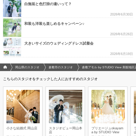
白無垢と色打掛の違いって？
2026年6月30日
和装も洋装も楽しめるキャンペーン♪
2026年6月26日
大きいサイズのウェディングドレス試着会
2026年6月19日
フォトウエディング/結婚写真のPhotorait ホーム
岡山県のスタジオ
倉敷市のスタジオ
倉敷アモル by STUDIO View 美観地区
こちらのスタジオをチェックした人におすすめのスタジオ
小さな結婚式 岡山店
スタジオビュー岡山本
プリエージュokayam
店
a by STUDIO View