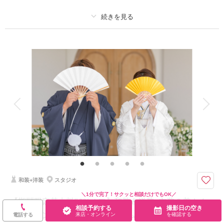
プラン詳細
相談予約する
撮影日の空き
撮影料
新婦衣装3着
新郎衣装2着
来店・オンライン
を確認する
着付け
ヘアメイク
小物一式
アルバム
データ 150 カット
台紙付写真
衣装追加
会食
挙式
家族と撮影
家族用衣装レンタル
ペットと撮影
その他含むもの
和装小物一式(懐剣・筥迫・末広・抱帯・帯締め・帯揚げ・草履・髪飾り)、
洋装小物一式(ネックレス・イヤリング・ベール・グローブ・ヘッドパー
ツ)、チャペル装花、スマホ撮影OK、撮影アイテム持ち込みOK、専任アテ
ンド
和装+洋装
スタジオ
【2026年9月までの撮影限定】基本料金50%OFF・平日試着で衣装ランクア
＼1分で完了！サクッと相談だけでもOK／
【期間限定基本料50%オフ】和装＆洋装_衣装３着よく
ップ50%OFF
相談予約する
撮影日の空き
ばりプラン｜150データ＆アルバム付☆定価219,000円→
来店・オンライン
を確認する
電話する
＊約150カットの全データ付き