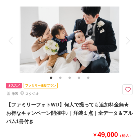
相談予約する
撮影日の空き
撮影料
新婦衣装2着
新郎衣装2着
来店・オンライン
を確認する
着付け
ヘアメイク
小物一式
アルバム
データ 100 カット
台紙付写真
衣装追加
会食
挙式
家族と撮影
家族用衣装レンタル
ペットと撮影
その他含むもの
和装小物一式(懐剣・筥迫・末広・抱帯・帯締め・帯揚げ・草履・髪飾り)、
洋装小物一式(ネックレス・イヤリング・ベール・グローブ・ヘッドパー
ツ)、チャペル装花、スマホ撮影OK、撮影アイテム持ち込みOK、専任アテ
ンド
オススメ
ファミリー撮影プラン
洋装
スタジオ
【2026年9月までの撮影限定】基本料金50%OFF・平日試着で衣装ランクア
ップ50%OFF
【ファミリーフォトWD】何人で撮っても追加料金無★
定価139,000円→69,500円
お得なキャンペーン開催中♪｜洋装１点｜全データ＆アル
＊約100カットの全データ付き
バム1冊付き
＊基本料50%オフ・衣装ランクアップ50%オフ
前撮り利用の方は「ウェルカムボード」プレゼント！
49,000
￥
（税込）