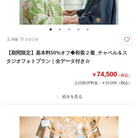
その他含むもの
和装小物一式(懐剣・筥迫・末広・抱帯・帯締め・帯揚げ・草履・髪飾り)、
会食会場利用料金、会食時衣装持ち出し、6名様分お食事、チャペル装花、
スマホ撮影OK、撮影アイテム持ち込みOK、撮影中の専任アテンド
和装
スタジオ
【2026年9月までの撮影限定】基本料金50%OFF・平日試着で衣装ランクア
ップ30%OFF
【期間限定】基本料50%オフ◆和装２着_チャペル＆ス
フォトウェディングの後に提携会場でお食事を♪
タジオフォトプラン｜全データ付き☆
ケーキや記念品贈呈などのセレモニーも可能！
74,500
撮影料99,000円→49,500円
￥
（税込）
＋会食6名85,000円
土日祝UP料金：
￥33,000
（税込）
（提携会場により料金が異なります）
人数はご相談くださいませ♪
プラン詳細
相談予約する
撮影日の空き
来店・オンライン
を確認する
撮影料
新婦衣装2着
新郎衣装1着
着付け
ヘアメイク
小物一式
アルバム
データ 100 カット
台紙付写真