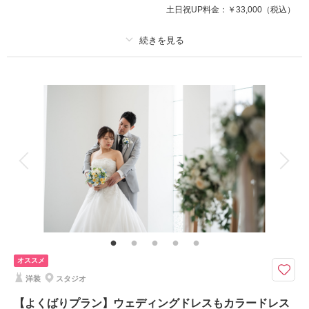
土日祝UP料金：
￥33,000
（税込）
このプランで撮影可能な撮影レポート
撮影日：
2026年2月10日
撮影場所：
小さな結婚式
（新潟）
プラン詳細
撮影料
新婦衣装1着
新郎衣装1着
着付け
ヘアメイク
小物一式
アルバム 10 P
データ 50 カット
台紙付写真
相談予約する
撮影日の空き
来店・オンライン
を確認する
衣装追加
会食
挙式
家族と撮影
家族用衣装レンタル
ペットと撮影
その他含むもの
小物一式(ネックレス・イヤリング・ベール・グローブ・ヘッドパーツ)、チ
ャペル装花、スマホ撮影OK、撮影アイテム持ち込みOK、専任アテンド
【2026年9月までの撮影限定】基本料金50%OFF・平日試着で衣装ランクア
オススメ
ップ30%OFF
洋装
スタジオ
通常価格：98,000円
【よくばりプラン】ウェディングドレスもカラードレス