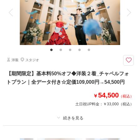
衣装追加
会食
挙式
家族と撮影
家族用衣装レンタル
ペットと撮影
その他含むもの
和装小物一式(懐剣・筥迫・末広・抱帯・帯締め・帯揚げ・草履・髪飾り)、
チャペル装花、スマホ撮影OK、撮影アイテム持ち込みOK、専任アテンド
【2026年9月までの撮影限定】基本料金50%OFF・平日試着で衣装ランクア
洋装
スタジオ
ップ50%OFF
＊約100カットの全データ付き
【期間限定】基本料50%オフ◆洋装２着_チャペルフォ
＊基本料50%オフ・衣装ランクアップ50%オフ
トプラン｜全データ付き☆定価109,000円→54,500円
54,500
￥
相談予約する
撮影日の空き
（税込）
来店・オンライン
を確認する
土日祝UP料金：
￥33,000
（税込）
プラン詳細