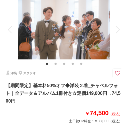
撮影料
新婦衣装2着
新郎衣装1着
着付け
ヘアメイク
小物一式
アルバム
データ 100 カット
台紙付写真
衣装追加
会食
挙式
家族と撮影
家族用衣装レンタル
ペットと撮影
その他含むもの
小物一式(ネックレス・イヤリング・ベール・グローブ・ヘッドパーツ)、チ
ャペル装花、スマホ撮影OK、撮影アイテム持ち込みOK、専任アテンド
【2026年9月までの撮影限定】基本料金50%OFF・平日試着で衣装ランクア
洋装
スタジオ
ップ50%OFF
＊約100カットの全データ付き
【期間限定】基本料50%オフ◆洋装２着_チャペルフォ
★基本料50%オフ・衣装ランクアップ50%オフ
ト｜全データ＆アルバム1冊付き☆定価149,000円→74,5
00円
このプランで撮影可能な撮影レポート
74,500
￥
撮影日：
2026年2月20日
（税込）
撮影場所：
新潟市
（新潟）
土日祝UP料金：
￥33,000
（税込）