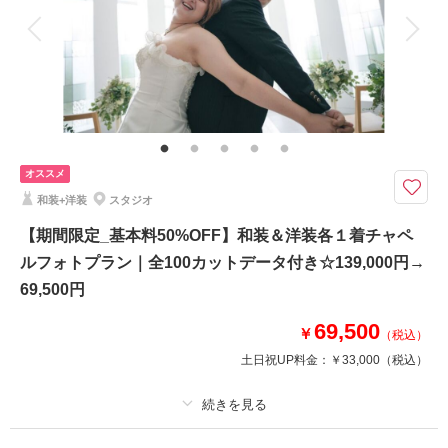
衣装追加
会食
挙式
家族と撮影
家族用衣装レンタル
ペットと撮影
その他含むもの
和装小物一式(懐剣・筥迫・末広・抱帯・帯締め・帯揚げ・草履・髪飾り)、
チャペル装花、スマホ撮影OK、撮影アイテム持ち込みOK、専任アテンド
オススメ
【2026年9月までの撮影限定】基本料金50%OFF・平日試着で衣装ランクア
ップ30%OFF
和装+洋装
スタジオ
＊約50カットの全データ付き
【期間限定_基本料50%OFF】和装＆洋装各１着チャペ
＊基本料50%オフ・衣装ランクアップ50%オフ
ルフォトプラン｜全100カットデータ付き☆139,000円→
69,500円
このプランで撮影可能な撮影レポート
69,500
￥
（税込）
撮影日：
2026年4月21日
撮影場所：
小さな結婚式新潟店
（新潟）
土日祝UP料金：
￥33,000
（税込）
プラン詳細