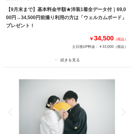
【9月末まで】基本料金半額★洋装1着全データ付｜69,0
00円→34,500円前撮り利用の方は「ウェルカムボード」
プレゼント！
34,500
￥
（税込）
土日祝UP料金：
￥33,000
（税込）
適用条件：
9月までのご撮影期間限定
プラン詳細
撮影料
新婦衣装1着
新郎衣装1着
着付け
ヘアメイク
小物一式
アルバム
データ 50 カット
台紙付写真
衣装追加
会食
挙式
家族と撮影
家族用衣装レンタル
ペットと撮影
撮影枠が埋まる前に、早めのご予約がおすすめ