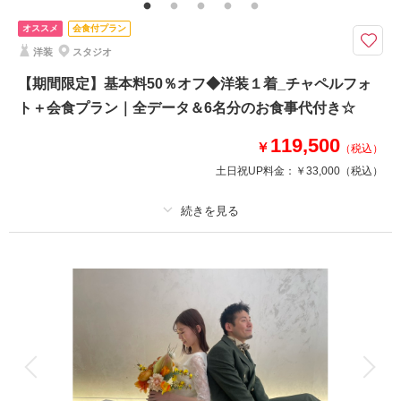
00円込み/撮影基本料50%OFFキャンペーン適用
オススメ
会食付プラン
「ドレスの雰囲気を一瞬で変える」洋装1点プランの料金/時間で衣装2着分
洋装
スタジオ
の写真が残せます＊ウェディングドレス＋オーバーカラードレス
せっかくのフォトウェディング。ウェディングドレスもカラードレスも諦め
【期間限定】基本料50％オフ◆洋装１着_チャペルフォ
たくない。
ト＋会食プラン｜全データ＆6名分のお食事代付き☆
でも、時間もお金もかけたくない、、という方へぴったりのプランです！
ウェディングドレスの上に着るだけで、時間も手間もかけずに早着替え☆
119,500
￥
（税込）
コーディネートを楽しんで撮影しましょう♪
土日祝UP料金：
￥33,000
（税込）
相談予約する
撮影日の空き
来店・オンライン
を確認する
プラン詳細
撮影料
新婦衣装1着
新郎衣装1着
着付け
ヘアメイク
小物一式
アルバム
データ 50 カット
台紙付写真
衣装追加
会食
挙式
家族と撮影
家族用衣装レンタル
ペットと撮影