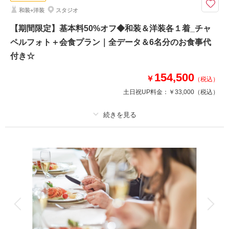
【2026年9月までの撮影限定】基本料金50%OFF・平日試着で衣装ランクア
和装+洋装
スタジオ
ップ50%OFF
フォトウェディングの後に提携会場でお食事を♪
【期間限定】基本料50%オフ◆和装＆洋装各１着_チャ
ケーキや、記念品贈呈などのセレモニーも可能です！
ペルフォト＋会食プラン｜全データ＆6名分のお食事代
付き☆
撮影料149,000円→74,500円
＋会食6名85,000円
154,500
￥
（税込）
人数はご相談くださいませ♪
土日祝UP料金：
￥33,000
（税込）
このプランで撮影可能な撮影レポート
プラン詳細
撮影日：
2024年5月27日
撮影場所：
小さな結婚式 新潟店
（新潟）
撮影料
新婦衣装2着
新郎衣装2着
着付け
ヘアメイク
小物一式
アルバム
データ 100 カット
台紙付写真
衣装追加
会食
挙式
相談予約する
撮影日の空き
来店・オンライン
を確認する
家族と撮影
家族用衣装レンタル
ペットと撮影