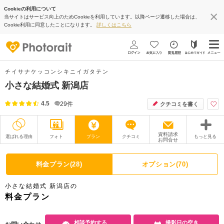
Cookieの利用について
当サイトはサービス向上のためCookieを利用しています。以降ページ遷移した場合は、
Cookie利用に同意したことになります。
詳しくはこちら
チイサナケッコンシキニイガタテン
小さな結婚式 新潟店
4.5
29
件
クチコミを書く
資料請求
選ばれる理由
フォト
プラン
クチコミ
もっと見る
お問合せ
撮影レポート
フォトグラファー
料金プラン(28)
オプション(70)
衣装
ムービー
小さな結婚式 新潟店の
オプション
ブログ
料金プラン
アクセス/TEL
スタジオトップ
相談予約する
撮影日の空き