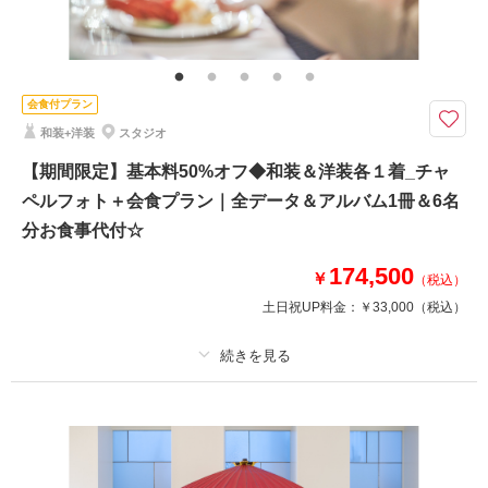
その他含むもの
和装小物一式(懐剣・筥迫・末広・抱帯・帯締め・帯揚げ・草履・髪飾り)、
小物一式(ネックレス・イヤリング・ベール・グローブ・ヘッドパーツ)、会
食会場利用料金、6名分のお食事、チャペル装花、スマホ撮影OK、撮影アイ
テム持込OK、専任アテンド
会食付プラン
和装+洋装
スタジオ
【2026年9月までの撮影限定】基本料金50%OFF・平日試着で衣装ランクア
ップ50%OFF
【期間限定】基本料50%オフ◆和装＆洋装各１着_チャ
フォトウェディングの後に提携会場でお食事を♪
ペルフォト＋会食プラン｜全データ＆アルバム1冊＆6名
ケーキや、記念品贈呈などのセレモニーも可能です！
分お食事代付☆
撮影料139,000円→69,500円
174,500
￥
＋会食6名85,000円
（税込）
土日祝UP料金：
￥33,000
（税込）
人数はご相談くださいませ♪
相談予約する
撮影日の空き
プラン詳細
来店・オンライン
を確認する
撮影料
新婦衣装2着
新郎衣装2着
着付け
ヘアメイク
小物一式