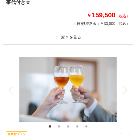
事代付き☆
このプランで撮影可能な撮影レポート
159,500
￥
（税込）
撮影日：
2025年10月28日
土日祝UP料金：
￥33,000
（税込）
撮影場所：
小さな結婚式
（新潟）
プラン詳細
相談予約する
撮影日の空き
撮影料
新婦衣装2着
新郎衣装1着
来店・オンライン
を確認する
着付け
ヘアメイク
小物一式
アルバム 20 P
データ 100 カット
台紙付写真
衣装追加
会食
挙式
家族と撮影
家族用衣装レンタル
ペットと撮影
その他含むもの
小物一式(ネックレス・イヤリング・ベール・グローブ・ヘッドパーツ)、会
食会場利用料金、6名様分お食事、チャペル装花、スマホ撮影OK、撮影アイ
テム持ち込みOK、撮影中の専任アテンド
会食付プラン