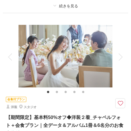
プラン詳細
相談予約する
撮影日の空き
撮影料
新婦衣装2着
新郎衣装1着
来店・オンライン
を確認する
着付け
ヘアメイク
小物一式
アルバム 20 P
データ 100 カット
台紙付写真
衣装追加
会食
挙式
家族と撮影
家族用衣装レンタル
ペットと撮影
その他含むもの
小物一式(ネックレス・イヤリング・ベール・グローブ・ヘッドパーツ)、チ
ャペル装花、スマホ撮影OK、撮影アイテム持ち込みOK、撮影中の専任アテ
ンド
会食付プラン
【2026年9月までの撮影限定】基本料金50%OFF・平日試着で衣装ランクア
洋装
スタジオ
ップ50%OFF
＊約100カットの全データ＆アルバム1冊付き
【期間限定】基本料50%オフ◆洋装２着_チャペルフォ
＊基本料50%オフ・衣装ランクアップ50%オフ
ト＋会食プラン｜全データ＆アルバム1冊＆6名分のお食