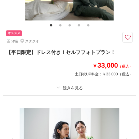
その他含むもの
小物一式(ネックレス・イヤリング・ベール・グローブ・ヘッドパーツ)、会
食会場利用料金、6名様分お食事、チャペル装花、スマホ撮影OK、撮影アイ
テム持ち込みOK、撮影中の専任アテンド
オススメ
【2026年9月までの撮影限定】基本料金50%OFF・平日試着で衣装ランクア
洋装
スタジオ
ップ30%OFF
撮影基本料金69,000円→34,500円
【平日限定】ドレス付き！セルフフォトプラン！
＋会食6名85,000円
33,000
￥
（税込）
人数はご相談くださいませ♪
土日祝UP料金：
￥33,000
（税込）
相談予約する
撮影日の空き
来店・オンライン
を確認する
プラン詳細
撮影料
新婦衣装1着
新郎衣装
着付け
ヘアメイク
小物一式
アルバム
データ
台紙付写真
衣装追加
会食
挙式