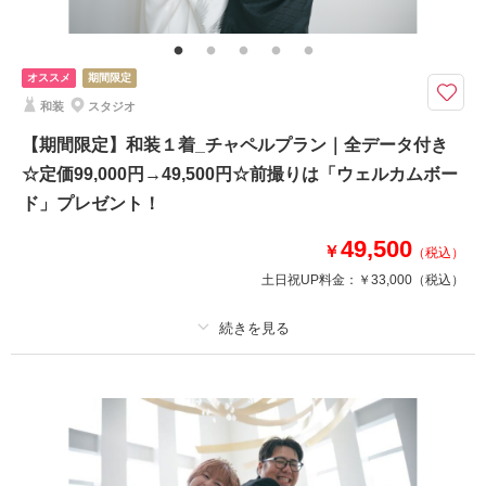
本格的なチャペルを贅沢に貸し切って、
上質なウェディングフォトを叶えませんか？★
オススメ
期間限定
挙式を控えたカップルの前撮りにも選ばれています。
和装
スタジオ
今なら基本料金69,000円が34,500円に☆
さらに、前撮り利用の方は「ウェルカムボード」プレゼント！
【期間限定】和装１着_チャペルプラン｜全データ付き
☆定価99,000円→49,500円☆前撮りは「ウェルカムボー
このプランで撮影可能な撮影レポート
ド」プレゼント！
撮影日：
2026年3月3日
49,500
￥
撮影場所：
小さな結婚式新潟店
（新潟）
（税込）
土日祝UP料金：
￥33,000
（税込）
適用条件：
〜2026年9月までの撮影限定
相談予約する
撮影日の空き
プラン詳細
来店・オンライン
を確認する
撮影料
新婦衣装1着
新郎衣装1着
着付け
ヘアメイク
小物一式
アルバム
データ 50 カット
台紙付写真