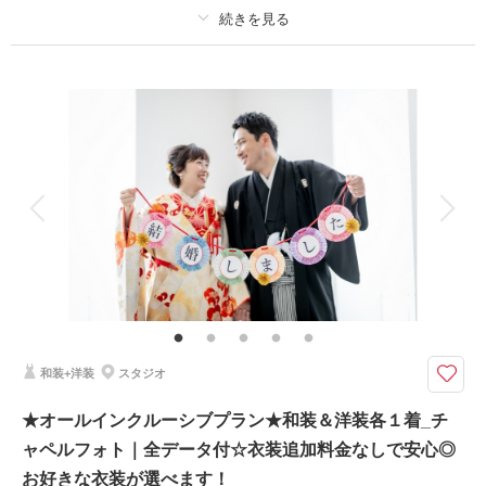
撮影日：
2026年6月2日
撮影場所：
小さな結婚式新潟店
（新潟）
プラン詳細
撮影料
新婦衣装1着
新郎衣装1着
着付け
ヘアメイク
小物一式
相談予約する
撮影日の空き
アルバム
データ 50 カット
台紙付写真
来店・オンライン
を確認する
衣装追加
会食
挙式
家族と撮影
家族用衣装レンタル
ペットと撮影
その他含むもの
和装小物一式(懐剣・筥迫・末広・抱帯・帯締め・帯揚げ・草履・髪飾り)、
チャペル装花、スマホ撮影OK、撮影アイテム持ち込みOK、専任アテンド
【〜2026年9月までの撮影限定】衣装ランクアップ代が特別セットに！
和装+洋装
スタジオ
衣装ランクアップ含む全衣装から選べる
フォトオールインクルーシブプラン★
★オールインクルーシブプラン★和装＆洋装各１着_チ
追加料金なしの明朗会計で安心◎
ャペルフォト｜全データ付☆衣装追加料金なしで安心◎
お好きな衣装が選べます！