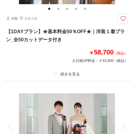
最短2週間で撮影OKだから、急なご希望にも対応可能。
ドレスも体調に合わせて安心サポート。
赤ちゃんと一緒に、今だけの幸せをカタチにしませんか？
洋装
スタジオ
【1DAYプラン】★基本料金50％OFF★｜洋装１着プラ
相談予約する
撮影日の空き
来店・オンライン
を確認する
ン_全50カットデータ付き
58,700
￥
（税込）
土日祝UP料金：
￥33,000
（税込）
プラン詳細
撮影料
新婦衣装1着
新郎衣装1着
着付け
ヘアメイク
小物一式
アルバム
データ 50 カット
台紙付写真
衣装追加
会食
挙式
家族と撮影
家族用衣装レンタル
ペットと撮影