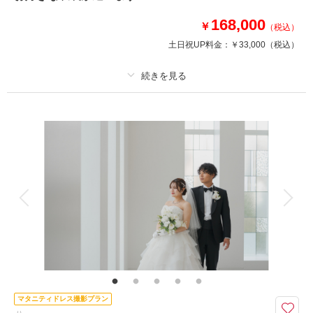
相談予約する
撮影日の空き
来店・オンライン
を確認する
168,000
￥
（税込）
土日祝UP料金：
￥33,000
（税込）
プラン詳細
撮影料
新婦衣装2着
新郎衣装2着
着付け
ヘアメイク
小物一式
アルバム
データ 100 カット
台紙付写真
衣装追加
会食
挙式
家族と撮影
家族用衣装レンタル
ペットと撮影
その他含むもの
和装小物一式(懐剣・筥迫・末広・抱帯・帯締め・帯揚げ・草履・髪飾り)、
洋装小物一式(ネックレス・イヤリング・ベール・グローブ・ヘッドパー
ツ)、チャペル装花、スマホ撮影OK、撮影アイテム持ち込みOK、専任アテ
ンド
マタニティドレス撮影プラン