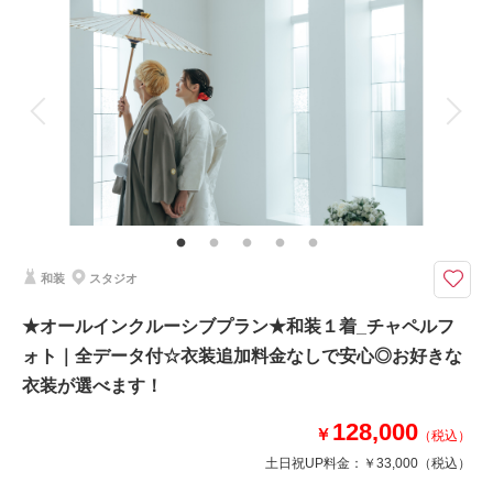
着付け
ヘアメイク
小物一式
アルバム
データ 50 カット
台紙付写真
衣装追加
会食
挙式
家族と撮影
家族用衣装レンタル
ペットと撮影
その他含むもの
小物一式(ネックレス・イヤリング・ベール・グローブ・ヘッドパーツ)、チ
ャペル装花、スマホ撮影OK、撮影アイテム持ち込みOK、専任アテンド
【〜2026年9月までの撮影限定】衣装ランクアップ代と小物4点レンタルが
和装
スタジオ
特別セットに！
衣装ランクアップ含む全衣装から選べる
★オールインクルーシブプラン★和装１着_チャペルフ
フォトオールインクルーシブプラン★
ォト｜全データ付☆衣装追加料金なしで安心◎お好きな
衣装ランクアップ、レンタル品4点、総額357,200円分が含まれています。
追加料金なしの明朗会計で安心◎
衣装が選べます！
レンタル品4点：造花ブーケ/ウィングカラーシャツ/靴/ブライダルインナー
128,000
￥
（税込）
土日祝UP料金：
￥33,000
（税込）
このプランで撮影可能な撮影レポート