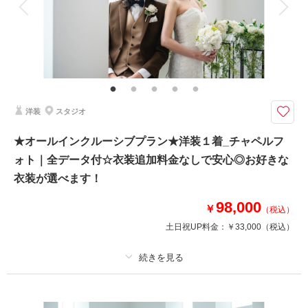
家族と撮影
家族用衣装レンタル
ペットと撮影
チャペルで「着る、楽しむ、自由」平日限定セルフフォトプラン！
【2026年3月31日～6月30日撮影限定！】
好きなドレスとアクセサリーを身に着けチャペル30分貸切！
ドレス、小物は全てランクアップフリー！
撮影中はスタッフ不在、プライベート空間で自由にお過ごしいただけます♪
洋装
スタジオ
ドレス試着は撮影当日2着まで！
★オールインクルーシブプラン★洋装１着_チャペルフ
ォト｜全データ付☆衣装追加料金なしで安心◎お好きな
相談予約する
撮影日の空き
来店・オンライン
を確認する
衣装が選べます！
98,000
￥
（税込）
土日祝UP料金：
￥33,000
（税込）
プラン詳細
撮影料
新婦衣装1着
新郎衣装1着