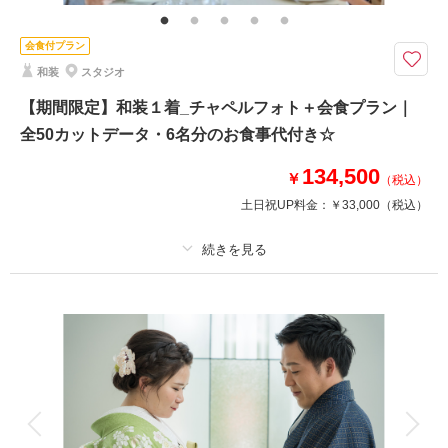
食会場利用料金、6名様分お食事、チャペル装花、スマホ撮影OK、撮影アイ
テム持ち込みOK、撮影中の専任アテンド
会食付プラン
【2026年9月までの撮影限定】基本料金50%OFF・平日試着で衣装ランクア
和装
スタジオ
ップ30%OFF
フォトウェディングの後に提携会場でお食事を♪
【期間限定】和装１着_チャペルフォト＋会食プラン｜
ケーキや記念品贈呈などのセレモニーも可能！
全50カットデータ・6名分のお食事代付き☆
撮影料98,000円→49,000円
134,500
￥
（税込）
＋会食6名85,000円（提携会場により料金が異なります）
人数はご相談くださいませ♪
土日祝UP料金：
￥33,000
（税込）
相談予約する
撮影日の空き
来店・オンライン
を確認する
プラン詳細
撮影料
新婦衣装1着
新郎衣装1着
着付け
ヘアメイク
小物一式
アルバム
データ 50 カット
台紙付写真
衣装追加
会食
挙式
家族と撮影
家族用衣装レンタル
ペットと撮影