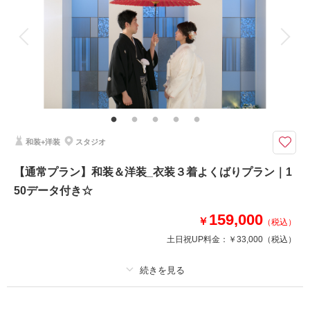
アルバム 20 P
データ 100 カット
台紙付写真
衣装追加
会食
挙式
家族と撮影
家族用衣装レンタル
ペットと撮影
その他含むもの
和装小物一式(懐剣・筥迫・末広・抱帯・帯締め・帯揚げ・草履・髪飾り)、
小物一式(ネックレス・イヤリング・ベール・グローブ・ヘッドパーツ)、会
食会場利用料金、6名分のお食事、チャペル装花、スマホ撮影OK、撮影アイ
テム持込OK、専任アテンド
和装+洋装
スタジオ
【2026年9月までの撮影限定】基本料金50%OFF・平日試着で衣装ランクア
【通常プラン】和装＆洋装_衣装３着よくばりプラン｜1
ップ50%OFF
50データ付き☆
フォトウェディングの後に提携会場でお食事♪
ケーキなどのセレモニーも可能！
159,000
￥
（税込）
撮影料179,000円→89,500円
土日祝UP料金：
￥33,000
（税込）
＋会食6名85,000円（提携会場により料金が異なります）
人数はご相談くださいませ♪
プラン詳細
相談予約する
撮影日の空き