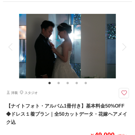
プラン詳細
撮影料
新婦衣装1着
新郎衣装1着
着付け
ヘアメイク
小物一式
アルバム
データ 1 カット
台紙付写真
衣装追加
会食
挙式
家族と撮影
家族用衣装レンタル
ペットと撮影
その他含むもの
和装小物一式(懐剣・筥迫・末広・抱帯・帯締め・帯揚げ・草履・髪飾り)、
チャペル装花、専任アテンド
【2026年9月までの撮影限定】基本料金50%OFF・平日試着で衣装ランクア
洋装
スタジオ
ップ30%OFF
かっちりとしたお写真１枚だけでいい方におすすめ
【ナイトフォト・アルバム1冊付き】基本料金50%OFF
白無垢・色打掛どちらかお好きなものを選んでご撮影ができます。
◆ドレス１着プラン｜全50カットデータ・花嫁ヘアメイ
土日祝日にご撮影の場合は、＋33,000円
肌着類は付いておりませんが、購入でご案内も可能です。
ク込
49,000