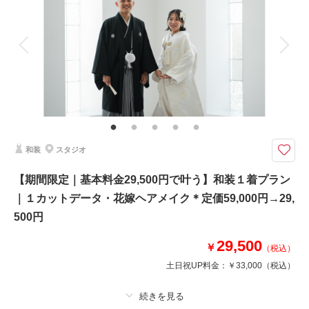
アルバム
データ 1 カット
台紙付写真
衣装追加
会食
挙式
家族と撮影
家族用衣装レンタル
ペットと撮影
相談予約する
撮影日の空き
来店・オンライン
を確認する
その他含むもの
小物一式(ネックレス・イヤリング・ベール・グローブ・ヘッドパーツ)、チ
ャペル装花、専任アテンド
【2026年9月までの撮影限定】基本料金50%OFF・平日試着で衣装ランクア
和装
スタジオ
ップ30%OFF
かっちりとしたお写真１枚だけでいい方へ☆
【期間限定｜基本料金29,500円で叶う】和装１着プラン
ウェディングドレスでもカラードレスでもどちらでも可能です。
｜１カットデータ・花嫁ヘアメイク＊定価59,000円→29,
土日祝日撮影の場合は＋33,000円
肌着類は付いておりませんがレンタルや購入のご案内も可能です。
500円
29,500
￥
（税込）
相談予約する
撮影日の空き
来店・オンライン
を確認する
土日祝UP料金：
￥33,000
（税込）