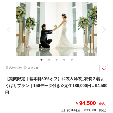
来店・オンライン
を確認する
撮影料
新婦衣装3着
新郎衣装2着
着付け
ヘアメイク
小物一式
アルバム
データ 150 カット
台紙付写真
衣装追加
会食
挙式
家族と撮影
家族用衣装レンタル
ペットと撮影
その他含むもの
和装小物一式(懐剣・筥迫・末広・抱帯・帯締め・帯揚げ・草履・髪飾り)、
チャペル装花、スマホ撮影OK、撮影アイテム持ち込みOK、専任アテンド
たくさんの衣装で写真を残したい方に◎
和装+洋装
スタジオ
＊約150カットの全データ付き
＊土・日祝に撮影の場合、33,000円追加
【期間限定｜基本料50%オフ】和装＆洋装_衣装３着よ
＊キャンペーン適用なしのプランです
くばりプラン｜150データ付き☆定価189,000円→94,500
円
このプランで撮影可能な撮影レポート
94,500
￥
撮影日：
2026年3月17日
（税込）
撮影場所：
新潟市
（新潟）
土日祝UP料金：
￥33,000
（税込）