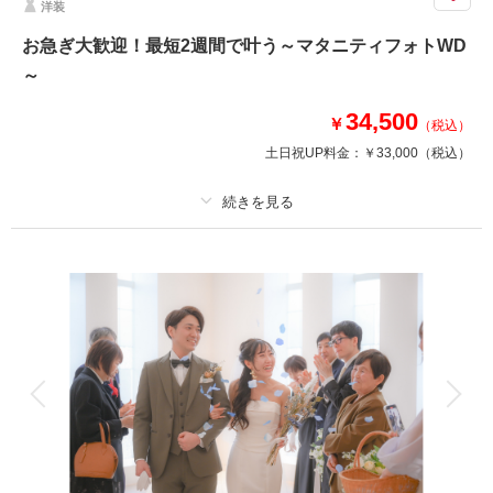
洋装
【〜2026年9月までの撮影限定】衣装ランクアップ代と小物4点レンタルが
特別セットに！
お急ぎ大歓迎！最短2週間で叶う～マタニティフォトWD
衣装ランクアップ含む全衣装から選べる
～
フォトオールインクルーシブプラン★
衣装ランクアップ、レンタル品4点、総額357,200円分が含まれています。
34,500
￥
（税込）
追加料金なしの明朗会計で安心◎
レンタル品4点：造花ブーケ/ウィングカラーシャツ/靴/ブライダルインナー
土日祝UP料金：
￥33,000
（税込）
相談予約する
撮影日の空き
来店・オンライン
を確認する
プラン詳細
撮影料
新婦衣装1着
新郎衣装1着
着付け
ヘアメイク
小物一式
アルバム
データ
台紙付写真
衣装追加
会食
挙式
家族と撮影
家族用衣装レンタル
ペットと撮影
最短2週間で叶う！マタニティフォトウエディング
マタニティ花嫁のための特別プラン！