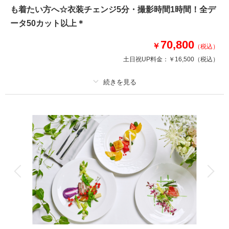
人気のファミリーフォトウエディング★
も着たい方へ☆衣装チェンジ5分・撮影時間1時間！全デ
お子様やご両親と撮影されても、ご料金変動なしです！
ータ50カット以上＊
70,800
このプランで撮影可能な撮影レポート
￥
（税込）
土日祝UP料金：
￥16,500
（税込）
撮影日：
2025年12月23日
撮影場所：
新潟市
（新潟）
プラン詳細
撮影料
新婦衣装2着
新郎衣装1着
相談予約する
撮影日の空き
着付け
ヘアメイク
小物一式
来店・オンライン
を確認する
アルバム
データ 50 カット
台紙付写真
衣装追加
会食
挙式
家族と撮影
家族用衣装レンタル
ペットと撮影
その他含むもの
＜11月末までの撮影なら基本料＆衣装ランクアップ＆土日祝日料50%オフ
★＞チャペル装花・オーバーカラードレス代33,000円、ドレスチェンジ3,3