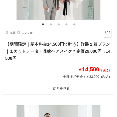
その他含むもの
チャペル装花・シャツレンタル、ブライダルインナーレンタル・シューズレ
ンタル・造花ブーケレンタル込
【2026年9月までの撮影限定】基本料金50%OFF・平日試着で衣装ランクア
洋装
スタジオ
ップ30%OFF
事前のご来店なしで、一日で撮影まで可能です♪
【期間限定｜基本料金14,500円で叶う】洋装１着プラン
◆流れ ※所要時間
｜１カットデータ・花嫁ヘアメイク＊定価29,000円→14,
ご来店→衣装合わせ 約30分～1時間
メイク 約1時間30分
500円
撮影 約1時間
お着替えしご退出
14,500
￥
（税込）
土日祝UP料金：
￥33,000
（税込）
※ストッキング、靴下のみご持参ください
※プラン利用の際、電話にて事前説明が必要です
このプランで撮影可能な撮影レポート
プラン詳細
撮影日：
2026年3月9日
撮影料
新婦衣装1着
新郎衣装1着
撮影場所：
新潟市
（新潟）
着付け
ヘアメイク
小物一式