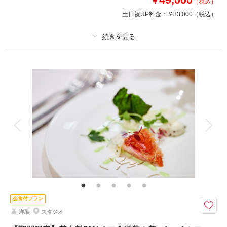
￥
（税込）
このプランで撮影可能な撮影レポート
土日祝UP料金：
￥33,000
（税込）
撮影日：
2025年10月27日
撮影場所：
小さな結婚式チャペル
（新潟）
プラン詳細
撮影料
新婦衣装1着
新郎衣装1着
着付け
ヘアメイク
小物一式
相談予約する
撮影日の空き
来店・オンライン
を確認する
アルバム 10 P
データ 50 カット
台紙付写真
衣装追加
会食
挙式
家族と撮影
家族用衣装レンタル
ペットと撮影
その他含むもの
小物一式(ネックレス・イヤリング・ベール・グローブ・ヘッドパーツ)、チ
ャペル装花、スマホ撮影OK、撮影アイテム持ち込みOK、専任アテンド
【2026年9月までの撮影限定】基本料金50%OFF・平日試着で衣装ランクア
会食付プラン
ップ30%OFF
洋装
スタジオ
＊約50カットの全データ付き