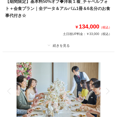
＊基本料50%オフ・衣装ランクアップ50%オフ
【期間限定】基本料50%オフ◆洋装１着_チャペルフォ
ト＋会食プラン｜全データ＆アルバム1冊＆6名分のお食
事代付き☆
このプランで撮影可能な撮影レポート
撮影日：
2025年10月17日
134,000
￥
（税込）
撮影場所：
小さな結婚式
（新潟）
土日祝UP料金：
￥33,000
（税込）
プラン詳細
相談予約する
撮影日の空き
来店・オンライン
を確認する
撮影料
新婦衣装1着
新郎衣装1着
着付け
ヘアメイク
小物一式
アルバム 10 P
データ 50 カット
台紙付写真
衣装追加
会食
挙式
家族と撮影
家族用衣装レンタル
ペットと撮影
その他含むもの
小物一式(ネックレス・イヤリング・ベール・グローブ・ヘッドパーツ)、会