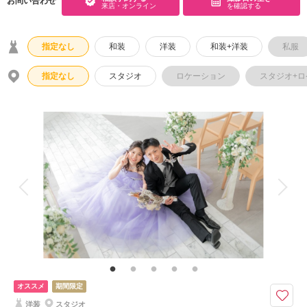
お問い合わせ
来店・オンライン
を確認する
指定なし
和装
洋装
和装+洋装
私服
指定なし
スタジオ
ロケーション
スタジオ+
オススメ
期間限定
洋装
スタジオ