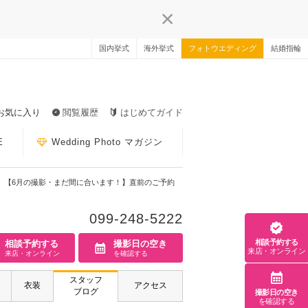
国内挙式
海外挙式
フォトウエディング
結婚指輪
お気に入り
閲覧履歴
はじめてガイド
E
Wedding Photo マガジン
【6月の撮影・まだ間に合います！】直前のご予約
099-248-5222
相談予約する
相談予約する
撮影日の空き
来店・オンライン
来店・オンライン
を確認する
スタッフ
衣装
アクセス
ブログ
撮影日の空き
を確認する