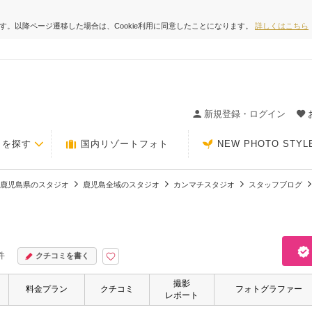
ます。以降ページ遷移した場合は、Cookie利用に同意したことになります。
詳しくはこちら
ィングの決め手が見つかるクチコミサイト-Photorait
新規登録・ログイン
トを探す
国内リゾートフォト
NEW PHOTO STYL
鹿児島県のスタジオ
鹿児島全域のスタジオ
カンマチスタジオ
スタッフブログ
件
クチコミを書く
撮影
料金プラン
クチコミ
フォトグラファー
レポート