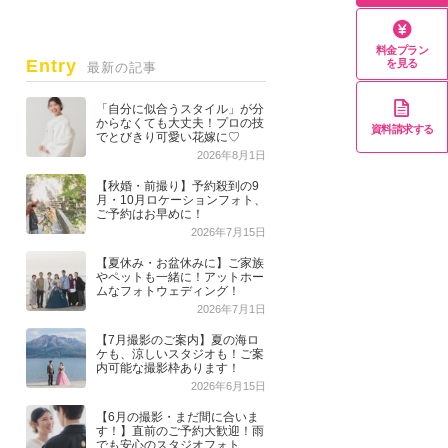
料金プラン
Entry
を見る
最新の記事
「自分に似合うスタイル」が分
からなくても大丈夫！プロの技
資料請求する
でとびきり可愛い花嫁に♡
2026年8月1日
【秋婚・前撮り】予約殺到の9
月・10月ロケーションフォト、
ご予約はお早めに！
2026年7月15日
【夏休み・お盆休みに】ご家族
やペットも一緒に！アットホー
ムなフォトウェディング！
2026年7月1日
【7月撮影のご案内】夏の海ロ
ケも、涼しいスタジオも！ご案
内可能な撮影枠あります！
2026年6月15日
【6月の撮影・まだ間に合いま
す！】直前のご予約大歓迎！雨
でも安心のスタジオフォト