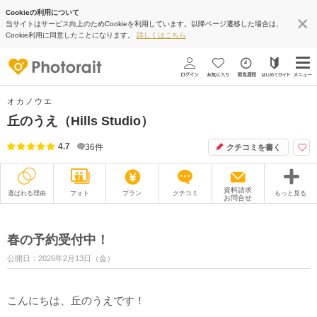
Cookieの利用について
当サイトはサービス向上のためCookieを利用しています。以降ページ遷移した場合は、
Cookie利用に同意したことになります。
詳しくはこちら
オカノウエ
丘のうえ（Hills Studio）
4.7
36
件
クチコミを書く
資料請求
選ばれる理由
フォト
プラン
クチコミ
もっと見る
お問合せ
撮影レポート
フォトグラファー
春の予約受付中！
衣装
ムービー
公開日：2026年2月13日（金）
オプション
ブログ
こんにちは、丘のうえです！
アクセス/TEL
スタジオトップ