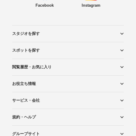
Facebook
Instagram
スタジオを探す
スポットを探す
エリアから探す
こだわりから探す
NEW PHOTO STYLE
プランから探す
フォトタイプ診断
フォトグラファーから探す
国内リゾートから探す
閲覧履歴・お気に入り
ロケーションから探す
スタジオから探す
お役立ち情報
閲覧スタジオ
お気に入り
サービス・会社
Wedding Photo マガジン
はじめてガイド
規約・ヘルプ
Photoraitとは
スタジオの掲載について
お問い合わせ
運営会社
サイトマップ
グループサイト
プライバシーポリシー
利用規約
ヘルプ