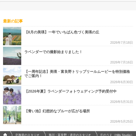
最新の記事
【8月の美瑛】一年でいちばん色づく美瑛の丘
2026年7月18日
ラベンダーでの撮影始まりました！
2026年7月16日
【一周年記念】美瑛・富良野トリップリールムービーを特別価格
でご案内！
2026年6月30日
【2026年夏】ラベンダーフォトウェディング予約受付中
2026年5月31日
【青い池】幻想的なブルーが広がる場所
2026年5月25日
フォトウエディング/結婚写真のPhotorait ホーム
北海道のスタジオ
旭川・富良野・道北のスタジオ
丘のうえ（Hills Studio）