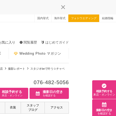
国内挙式
海外挙式
フォトウエディング
結婚指輪
お気に入り
閲覧履歴
はじめてガイド
E
Wedding Photo マガジン
山店
撮影レポート
スタジオbeで叶う☆チャペ
076-482-5056
相談予約する
相談予約する
撮影日の空き
来店・オンライン
来店・オンライン
を確認する
スタッフ
衣装
アクセス
ブログ
撮影日の空き
を確認する