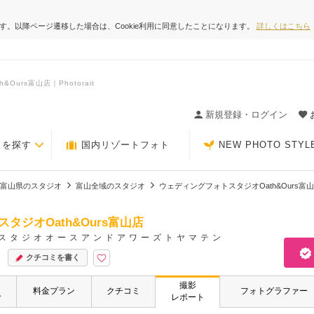
ます。以降ページ遷移した場合は、Cookie利用に同意したことになります。
詳しくはこちら
rs富山店｜Photorait
ィングの決め手が見つかるクチコミサイト-Photorait
新規登録・ログイン
トを探す
国内リゾートフォト
NEW PHOTO STYL
富山県のスタジオ
富山全域のスタジオ
ウェディングフォトスタジオOath&Ours富
タジオOath&Ours富山店
スタジオオースアンドアワーズトヤマテン
クチコミを書く
撮影
・
料金プラン
クチコミ
フォトグラファー
ー
レポート