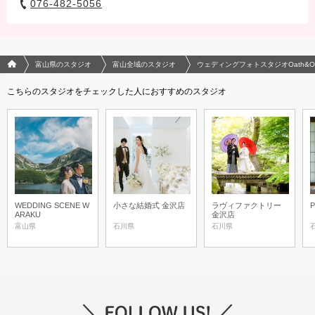
076-482-5056
フォトウエディング/結婚写真のPhotorait ホーム
富山県のスタジオ
富山全域のスタジオ
ウェディングフォトスタジオOath&O
こちらのスタジオをチェックした人におすすめのスタジオ
WEDDING SCENE W
小さな結婚式 金沢店
ラヴィファクトリー
P
ARAKU
金沢店
富山県
石川県
石川県