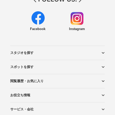
Facebook
Instagram
スタジオを探す
スポットを探す
エリアから探す
こだわりから探す
NEW PHOTO STYLE
プランから探す
フォトタイプ診断
フォトグラファーから探す
国内リゾートから探す
閲覧履歴・お気に入り
ロケーションから探す
スタジオから探す
お役立ち情報
閲覧スタジオ
お気に入り
サービス・会社
Wedding Photo マガジン
はじめてガイド