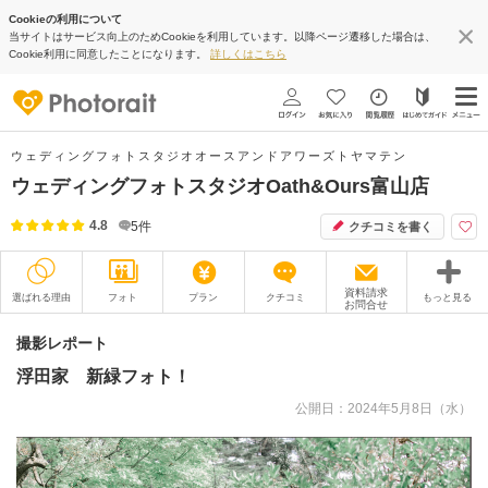
Cookieの利用について
当サイトはサービス向上のためCookieを利用しています。以降ページ遷移した場合は、
Cookie利用に同意したことになります。
詳しくはこちら
ウェディングフォトスタジオオースアンドアワーズトヤマテン
ウェディングフォトスタジオOath&Ours富山店
4.8
5
件
クチコミを書く
資料請求
選ばれる理由
フォト
プラン
クチコミ
もっと見る
お問合せ
撮影レポート
フォトグラファー
撮影レポート
浮田家 新緑フォト！
衣装
ムービー
公開日：2024年5月8日（水）
オプション
ブログ
アクセス/TEL
スタジオトップ