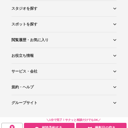
スタジオを探す
スポットを探す
エリアから探す
こだわりから探す
NEW PHOTO STYLE
プランから探す
フォトタイプ診断
フォトグラファーから探す
国内リゾートから探す
閲覧履歴・お気に入り
ロケーションから探す
スタジオから探す
お役立ち情報
閲覧スタジオ
お気に入り
サービス・会社
Wedding Photo マガジン
はじめてガイド
規約・ヘルプ
Photoraitとは
スタジオの掲載について
お問い合わせ
運営会社
サイトマップ
グループサイト
プライバシーポリシー
利用規約
ヘルプ
Wedding Park
Wedding Park 海外
Ringraph
＼1分で完了！サクッと相談だけでもOK／
相談予約する
撮影日の空き