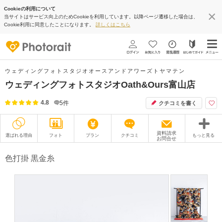
Cookieの利用について
当サイトはサービス向上のためCookieを利用しています。以降ページ遷移した場合は、
Cookie利用に同意したことになります。
詳しくはこちら
ウェディングフォトスタジオオースアンドアワーズトヤマテン
ウェディングフォトスタジオOath&Ours富山店
4.8
5
件
クチコミを書く
資料請求
選ばれる理由
フォト
プラン
クチコミ
もっと見る
お問合せ
撮影レポート
フォトグラファー
色打掛 黒金糸
衣装
ムービー
オプション
ブログ
アクセス/TEL
スタジオトップ