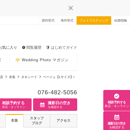
国内挙式
海外挙式
フォトウエディング
結婚指輪
お気に入り
閲覧履歴
はじめてガイド
E
Wedding Photo マガジン
山店
衣装
タキシード
ベージュ【Lサイズ】/
076-482-5056
相談予約する
相談予約する
撮影日の空き
来店・オンライン
来店・オンライン
を確認する
スタッフ
衣装
アクセス
ブログ
撮影日の空き
を確認する