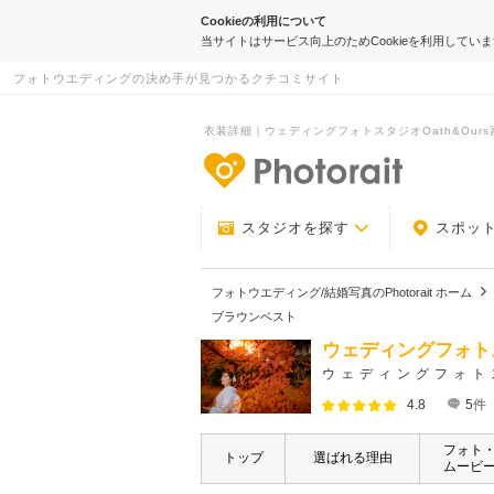
Cookieの利用について
当サイトはサービス向上のためCookieを利用してい
フォトウエディングの決め手が見つかるクチコミサイト
衣装詳細｜ウェディングフォトスタジオOath&Ours富山
-フォトウエデ
スタジオを探す
スポッ
フォトウエディング/結婚写真のPhotorait ホーム
ブラウンベスト
ウェディングフォトス
ウェディングフォト
4.8
5
件
フォト
トップ
選ばれる理由
ムービ