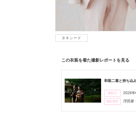
タキシード
この衣装を着た撮影レポートを見る
和装二着と持ち込
2026
撮影日
浮田家
撮影場所