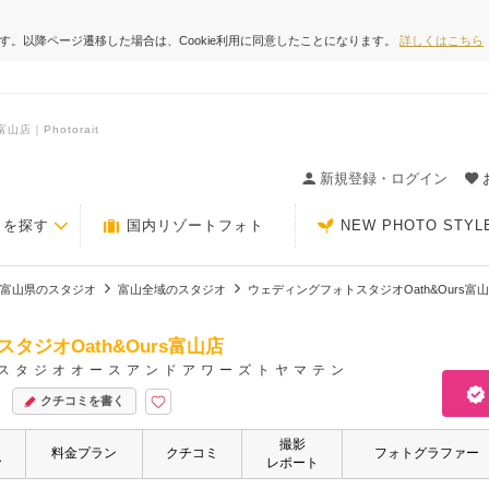
ます。以降ページ遷移した場合は、Cookie利用に同意したことになります。
詳しくはこちら
店｜Photorait
ィングの決め手が見つかるクチコミサイト-Photorait
新規登録・ログイン
トを探す
国内リゾートフォト
NEW PHOTO STYL
富山県のスタジオ
富山全域のスタジオ
ウェディングフォトスタジオOath&Ours富
タジオOath&Ours富山店
スタジオオースアンドアワーズトヤマテン
クチコミを書く
撮影
・
料金プラン
クチコミ
フォトグラファー
ー
レポート