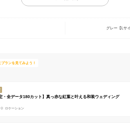
グレー【Lサ
にプランを見てみよう！
定
定・全データ180カット】真っ赤な紅葉と叶える和装ウェディング
ロケーション