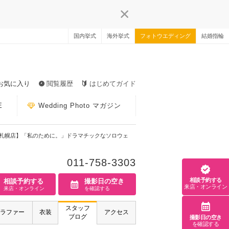
国内挙式
海外挙式
フォトウエディング
結婚指輪
お気に入り
閲覧履歴
はじめてガイド
E
Wedding Photo マガジン
im札幌店】「私のために。」ドラマチックなソロウェ
011-758-3303
相談予約する
相談予約する
撮影日の空き
来店・オンライン
来店・オンライン
を確認する
スタッフ
ラファー
衣装
アクセス
ブログ
撮影日の空き
を確認する