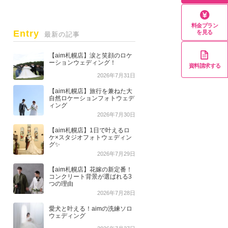
料金プラン
Entry
を見る
最新の記事
【aim札幌店】涙と笑顔のロケ
ーションウェディング！
資料請求する
2026年7月31日
【aim札幌店】旅行を兼ねた大
自然ロケーションフォトウェデ
ィング
2026年7月30日
【aim札幌店】1日で叶えるロ
ケ×スタジオフォトウェディン
グ✨
2026年7月29日
【aim札幌店】花嫁の新定番！
コンクリート背景が選ばれる3
つの理由
2026年7月28日
愛犬と叶える！aimの洗練ソロ
ウェディング