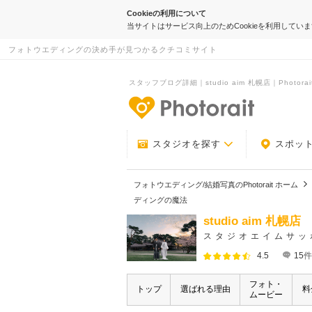
Cookieの利用について
当サイトはサービス向上のためCookieを利用してい
フォトウエディングの決め手が見つかるクチコミサイト
スタッフブログ詳細｜studio aim 札幌店｜Photorai
-フォトウエデ
スタジオを探す
スポッ
フォトウエディング/結婚写真のPhotorait ホーム
ディングの魔法
studio aim 札幌店
スタジオエイムサッ
4.5
15
件
フォト・
トップ
選ばれる理由
料
ムービー