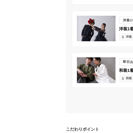
洋装
洋装1
洋装 
即日
和装1
和装 
こだわりポイント