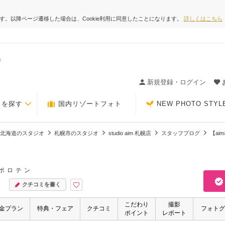
ます。以降ページ遷移した場合は、Cookie利用に同意したことになります。
詳しくはこちら
t
ィングの決め手が見つかるクチコミサイト-Photorait
新規登録・ログイン
トを探す
国内リゾートフォト
NEW PHOTO STYL
北海道のスタジオ
札幌市のスタジオ
studio aim 札幌店
スタッフブログ
【a
ポロテン
クチコミを書く
こだわり
撮影
金プラン
特典・フェア
クチコミ
フォトグ
ポイント
レポート