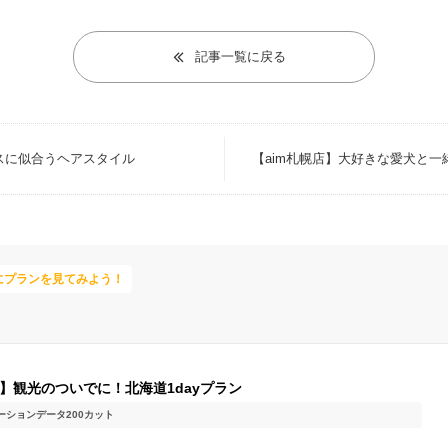
記事一覧に戻る
レスに似合うヘアスタイル
【aim札幌店】大好きな愛犬と
にプランを見てみよう！
W】観光のついでに！北海道1dayプラン
ーション
データ200カット