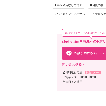
事前来店なしで撮影
自慢の修
ヘアメイクリハーサル
豊富な
1分で完了！サクッと相談だけでもOK
studio aim 札幌店への
相談予約する
来店・オンラ
問い合わせる
資料送付方法：
郵送・メール
営業時間：10:00~18:30
定休日：水曜日