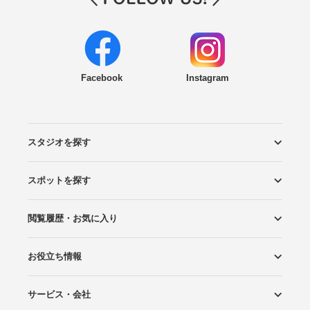
Facebook
Instagram
スタジオを探す
スポットを探す
エリアから探す
こだわりから探す
NEW PHOTO STYLE
プランから探す
フォトタイプ診断
フォトグラファーから探す
国内リゾートから探す
閲覧履歴・お気に入り
ロケーションから探す
スタジオから探す
お役立ち情報
閲覧スタジオ
お気に入り
サービス・会社
Wedding Photo マガジン
はじめてガイド