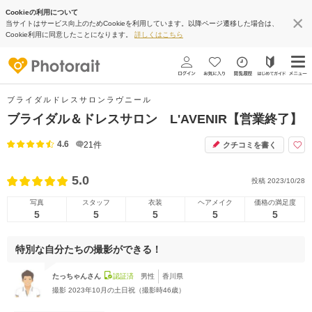
Cookieの利用について
当サイトはサービス向上のためCookieを利用しています。以降ページ遷移した場合は、
Cookie利用に同意したことになります。
詳しくはこちら
ブライダルドレスサロンラヴニール
ブライダル＆ドレスサロン L'AVENIR【営業終了】
4.6
21
件
クチコミを書く
5.0
投稿
2023/10/28
写真
スタッフ
衣装
ヘアメイク
価格の満足度
5
5
5
5
5
特別な自分たちの撮影ができる！
たっちゃんさん
認証済
男性
香川県
撮影
2023年10月の土日祝（撮影時46歳）