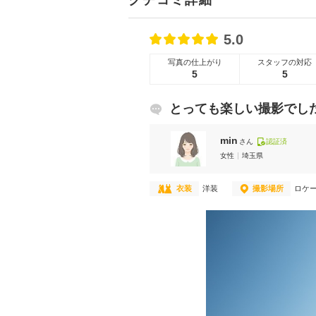
クチコミ詳細
5.0
写真の仕上がり
スタッフの対応
5
5
とっても楽しい撮影でし
min
さん
認証済
女性
埼玉県
衣装
洋装
撮影場所
ロケ