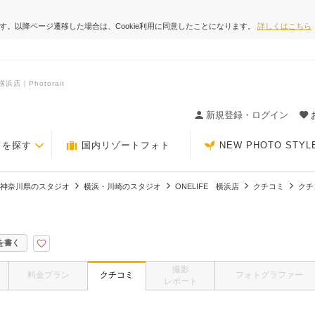
ます。以降ページ遷移した場合は、Cookie利用に同意したことになります。
詳しくはこちら
店｜Photorait
ィングの決め手が見つかるクチコミサイト-Photorait
新規登録・ログイン
トを探す
国内リゾートフォト
NEW PHOTO STYL
神奈川県のスタジオ
横浜・川崎のスタジオ
ONELIFE 横浜店
クチコミ
クチ
を書く
撮影
料金プラン
クチコミ
フォトグラファー
レポート