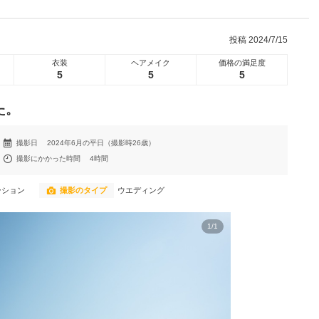
投稿
2024/7/15
衣装
ヘアメイク
価格の満足度
5
5
5
た。
撮影日
2024年6月の平日（撮影時26歳）
撮影にかかった時間
4時間
ーション
撮影のタイプ
ウエディング
1
/
1