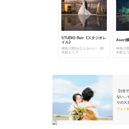
STUDIO Reir《スタジオレ
Asec
イル》
神奈川県/みなとみらい・桜
神奈川
木町エリア
木町エ
【1分
ない…
りのス
フォト