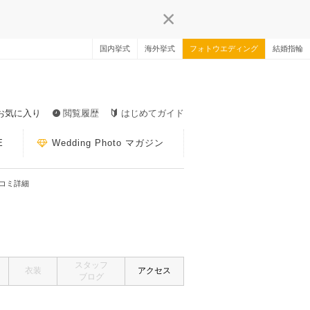
国内挙式
海外挙式
フォトウエディング
結婚指輪
お気に入り
閲覧履歴
はじめてガイド
E
Wedding Photo マガジン
コミ詳細
スタッフ
衣装
アクセス
ブログ