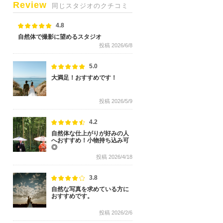
Review
同じスタジオのクチコミ
4.8
自然体で撮影に望めるスタジオ
投稿 2026/6/8
5.0
大満足！おすすめです！
投稿 2026/5/9
4.2
自然体な仕上がりが好みの人
へおすすめ！小物持ち込み可
◎
投稿 2026/4/18
3.8
自然な写真を求めている方に
おすすめです。
投稿 2026/2/6