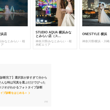
STUDIO AQUA 横浜みな
t横浜店
ONESTYLE 横浜
とみらい店（ス...
県/みなとみらい・桜
神奈川県/みなとみらい・桜
神奈川県/横浜・川
リア
木町エリア
で診断完了】選択肢が多すぎて分から
そんな時は写真を選ぶだけでぴった
タジオがわかるフォトタイプ診断
タイプ診断をはじめる＞