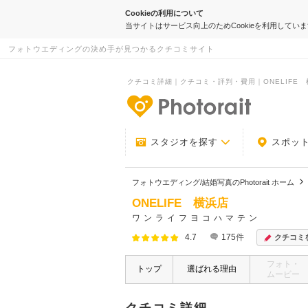
Cookieの利用について
当サイトはサービス向上のためCookieを利用してい
フォトウエディングの決め手が見つかるクチコミサイト
クチコミ詳細｜クチコミ・評判・費用｜ONELIFE 横浜
-フォトウエデ
スタジオを探す
スポッ
フォトウエディング/結婚写真のPhotorait ホーム
ONELIFE 横浜店
ワンライフヨコハマテン
4.7
175
件
クチコミ
フォト・
トップ
選ばれる理由
ムービー