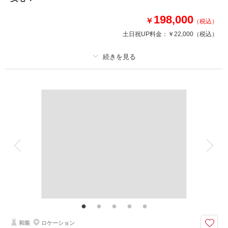
相談予約する
撮影日の空き
来店・オンライン
を確認する
198,000
￥
（税込）
土日祝UP料金：
￥22,000
（税込）
プラン詳細
撮影料
新婦衣装1着
新郎衣装1着
着付け
ヘアメイク
小物一式
アルバム
データ 50 カット
台紙付写真
衣装追加
会食
挙式
家族と撮影
家族用衣装レンタル
ペットと撮影
その他含むもの
プラン内での撮影可能なオールインプランです ▽無料セット▲スタジオ撮
影//アテンドスタッフ/刺繍襟/色小物//草履// 和傘 等
旅するフォトウェディング
和装
ロケーション