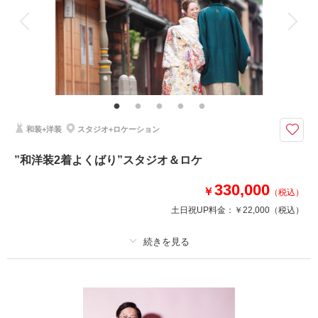
衣装追加
会食
挙式
家族と撮影
家族用衣装レンタル
ペットと撮影
その他含むもの
プラン内での撮影可能なオールインプランです ▽無料セット▲専用スタジ
オ撮影/アクセサリー/ヘッドドレス//ロングベール/ブーケ&ブートニア/靴/ワ
イシャツ/ネクタイ/カフス/アテンドスタッフ
和装+洋装
スタジオ+ロケーション
衣裳やロケーションにこだわりたい！オシャレに写真を残したい!方にお勧
めのプラン
”和洋装2着よくばり”スタジオ＆ロケ
◆KIYOKOHATA◆JILLSTUART◆などブランドドレスを含め取り扱い衣裳
が豊富！
330,000
￥
（税込）
シンプルなデザインや取り外しで雰囲気が変わる2Wayのドレスなど、結婚
式での利用も多いドレスサロンのアフロディーテ金沢店にぜひ足を運んで試
土日祝UP料金：
￥22,000
（税込）
着してみて♪
このプランで撮影可能な撮影レポート
プラン詳細
撮影日：
2025年7月20日
撮影料
新婦衣装2着
新郎衣装2着
撮影場所：
CCZ 四高記念公園
（石川）
着付け
ヘアメイク
小物一式