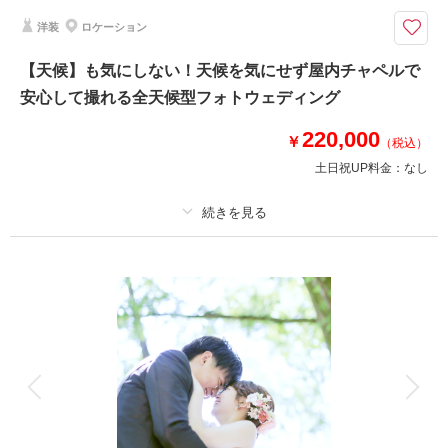
城下町金沢を存分に堪能できるロケ2か所付プラン♪
洋装
ロケーション
ロケスポットは金沢市内から2か所お選びいただけます！
データは50カット付！
【天候】も気にしない！天候を気にせず屋内チャペルで
フォトウェディングで金沢を堪能しましょう！！
安心して撮れる全天候型フォトウェディング
もっとたくさん残したい方は追加データプランも有り!!
220,000
￥
（税込）
このプランで撮影可能な撮影レポート
土日祝UP料金：
なし
撮影日：
2023年5月15日
撮影場所：
ひがし茶屋街、兼六園
（石川）
プラン詳細
撮影料
新婦衣装1着
新郎衣装1着
着付け
ヘアメイク
小物一式
相談予約する
撮影日の空き
来店・オンライン
を確認する
アルバム
データ 50 カット
台紙付写真
衣装追加
会食
挙式
家族と撮影
家族用衣装レンタル
ペットと撮影
その他含むもの