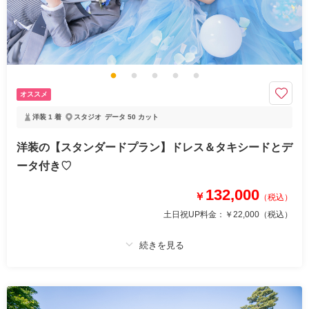
プラン内での撮影可能なオールインプランです ▽無料セット▲専用スタジ
オ撮影/アクセサリー/ヘッドドレス//ロングベール/ブーケ&ブートニア/靴/
ワイシャツ/ネクタイ/カフス/アテンドスタッフ
家族写真をお子様と一緒に残したい方へゆったりとしたお時間で撮影が叶
えられます
オススメ
撮影後もお子様の記念日写真の特別特典有
土日料金アップも無料でご家族のご都合で撮影可能！
洋装 1 着
スタジオ
データ 50 カット
洋装の【スタンダードプラン】ドレス＆タキシードとデ
このプランで撮影可能な撮影レポート
ータ付き♡
撮影日：
2022年9月14日
撮影場所：
スタジオ、金澤モリス教会、卯辰山
132,000
￥
（税込）
（石川）
土日祝UP料金：
￥22,000
（税込）
相談予約する
撮影日の空き
プラン詳細
来店・オンライン
を確認する
撮影料
新婦衣装1着
新郎衣装1着