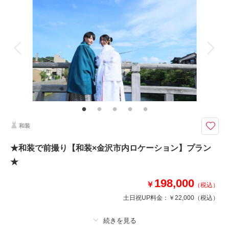
着付け
ヘアメイク
小物一式
アルバム
データ 50 カット
台紙付写真
衣装追加
会食
挙式
家族と撮影
家族用衣装レンタル
ペットと撮影
その他含むもの
プラン内での撮影可能なオールインプランです ▽無料セット▲スタジオ撮
影//アテンドスタッフ/刺繍襟/色小物//草履// 和傘 等
平日限定！金沢の観光名所【金沢駅鼓門】での和装ロケーションプラン
和装
自然光が注ぐおもてなしドームで、金沢のシンボルとなった鼓門をバックに
撮影！
★和装で前撮り【和装×金沢市内ロケーション】プラン
★
このプランで撮影可能な撮影レポート
198,000
￥
（税込）
撮影日：
2024年11月28日
土日祝UP料金：
￥22,000
（税込）
撮影場所：
金沢市 金沢駅 スタジオ
（石川）