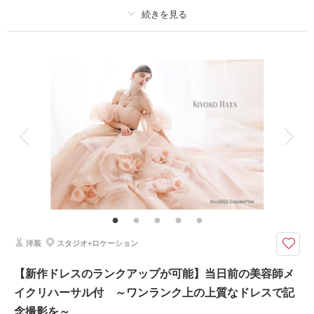
相談予約する
撮影日の空き
来店・オンライン
を確認する
プラン詳細
撮影料
新婦衣装1着
新郎衣装1着
着付け
ヘアメイク
小物一式
アルバム
データ 50 カット
台紙付写真
衣装追加
会食
挙式
家族と撮影
家族用衣装レンタル
ペットと撮影
その他含むもの
プラン内での撮影可能なオールインプランです ▽無料セット▲専用スタジ
オ撮影/アクセサリー/ヘッドドレス//ロングベール/ブーケ&ブートニア/靴/ワ
イシャツ/ネクタイ/カフス/アテンドスタッフ
洋装
スタジオ+ロケーション
白×透明感あふれるナチュラルなチャペル撮影プラン～国際ホテルチャペル
フォトプラン～雨天時でも安心の人気プラン
【新作ドレスのランクアップが可能】当日前の美容師メ
【優しい光が射し込む国際ホテルのチャペルプラン】
イクリハーサル付 ～ワンランク上の上質なドレスで記
天井が明るく流れ落ちる水と揺らめく水面に反射した優しい光に包まれて、
まるで水の中に立っているような柔らかな感覚が心地よい空間。
念撮影を～