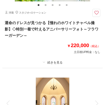
オ撮影/アクセサリー/ヘッドドレス//ロングベール/ブーケ&ブートニア/靴/ワ
イシャツ/ネクタイ/カフス/アテンドスタッフ
洋装
スタジオ+ロケーション
はじまりの海で誓う朝
静かな朝の水族館で叶う、特別なフォトウェディング。
運命のドレスが見つかる【憧れのホワイトチャペル撮
誰もいない青の世界で、ふたりの“はじまり”を記憶に残します。
影】◇特別一着で叶えるアニバーサリーフォト～フラワ
営業前の幻想的な時間に、水の光がふたりを優しく包みこみます。
のとじまの海で、新しい人生のスタートを――。
ーガーデン～
220,000
￥
（税込）
相談予約する
撮影日の空き
来店・オンライン
を確認する
土日祝UP料金：
なし
プラン詳細
撮影料
新婦衣装1着
新郎衣装1着
着付け
ヘアメイク
小物一式
アルバム
データ 50 カット
台紙付写真
衣装追加
会食
挙式