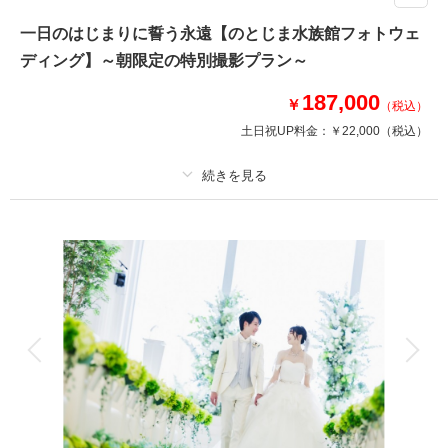
KIYOKO HATA、JILLSTUART、ANNA SUIなど国内外のブランドドレス取
一日のはじまりに誓う永遠【のとじま水族館フォトウェ
り扱い多数。
ディング】～朝限定の特別撮影プラン～
自分至上最高のドレスを選びたいあなたにぴったりのドレスを選んで、記念
に残るウェディングを叶えて。メイクリハーサル付のこだわりプラン。
187,000
￥
（税込）
土日祝UP料金：
￥22,000
（税込）
相談予約する
撮影日の空き
来店・オンライン
を確認する
プラン詳細
撮影料
新婦衣装1着
新郎衣装1着
着付け
ヘアメイク
小物一式
アルバム
データ 50 カット
台紙付写真
衣装追加
会食
挙式
家族と撮影
家族用衣装レンタル
ペットと撮影
その他含むもの
プラン内での撮影可能なオールインプランです ▽無料セット▲専用スタジ