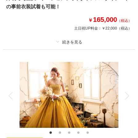
ロケーション場所：兼六園・金沢城公園・卯辰山などもOK
の事前衣装試着も可能！
和傘やガーランドなどの小物を使用した撮影！
兼六園の入園料金は別途
165,000
￥
（税込）
土日祝UP料金：
￥22,000
（税込）
このプランで撮影可能な撮影レポート
撮影日：
2025年11月17日
撮影場所：
金沢市 兼六園
（石川）
プラン詳細
撮影料
新婦衣装1着
新郎衣装1着
着付け
ヘアメイク
小物一式
アルバム
データ 50 カット
台紙付写真
相談予約する
撮影日の空き
来店・オンライン
を確認する
衣装追加
会食
挙式
家族と撮影
家族用衣装レンタル
ペットと撮影
その他含むもの
プラン内での撮影可能なオールインプランです ▽無料セット▲専用スタジ
オ撮影/アクセサリー/ヘッドドレス//ロングベール/ブーケ&ブートニア/靴/ワ
イシャツ/ネクタイ/カフス/アテンドスタッフ