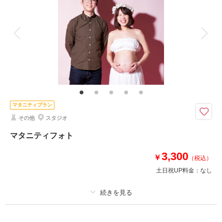
アルバム
データ 100 カット
台紙付写真
衣装追加
会食
挙式
家族と撮影
家族用衣装レンタル
ペットと撮影
相談予約する
撮影日の空き
来店・オンライン
を確認する
その他含むもの
プラン内での撮影可能なオールインプランです ▽無料セット▲スタジオ撮
影/刺繍襟/色小物/草履/和傘 /アクセサリー/ヘッドドレス//ロングベール/ブー
ケ&ブートニア/靴/ワイシャツ/ネクタイ/カフス/アテンドスタッフ
マタニティプラン
★結婚式レベルの撮影＆衣装が自慢★ディティールにもこだわった新郎新婦
その他
スタジオ
様必見
ご相談時に衣裳の試着もOK！納得衣装をぜひ見つけてください♪
マタニティフォト
3,300
￥
（税込）
このプランで撮影可能な撮影レポート
土日祝UP料金：
なし
撮影日：
2024年8月23日
撮影場所：
金沢市 主計町 スタジオ
（石川）
プラン詳細