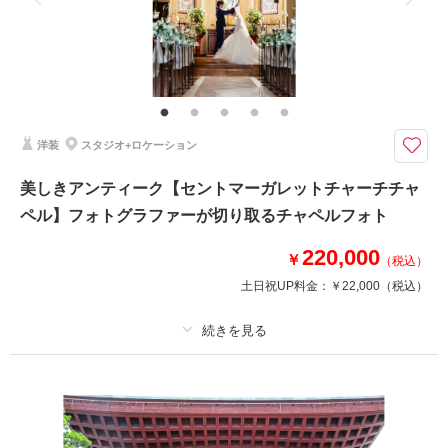
家族と撮影
家族用衣装レンタル
ペットと撮影
その他含むもの
※撮影日は平日。空き状況により変動有り
清らかな水が流れるバージンロードが自然光溢れる祭壇へと続く白亜のチャ
ペルで叶えるフォトウェディング
洋装
スタジオ+ロケーション
【「どこまでもピュアなホワイトのチャペル。陽光あふれる祭壇へと続くバ
ージンロードには清らかな水が流れます。心地よい水音を聞きながら、明る
美しきアンティーク【セントマーガレットチャーチチャ
い光の中で愛を誓います。」
ペル】フォトグラファーが切り取るチャペルフォト
※フラワーガーデン様公式HPより抜粋
220,000
￥
（税込）
土日祝UP料金：
￥22,000
（税込）
このプランで撮影可能な撮影レポート
撮影日：
2024年6月5日
撮影場所：
金沢市 スタジオ フラワーガーデン
プラン詳細
（石川）
撮影料
新婦衣装1着
新郎衣装1着
着付け
ヘアメイク
小物一式