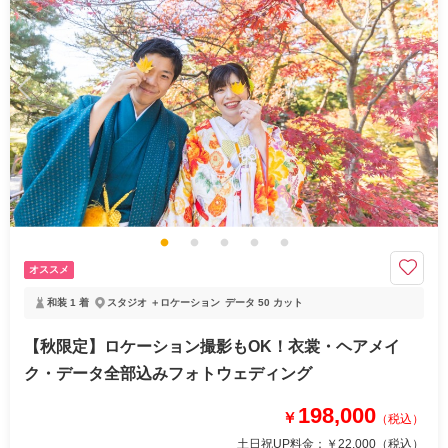
オススメ
和装 1 着
スタジオ ＋ロケーション
データ 50 カット
【秋限定】ロケーション撮影もOK！衣裳・ヘアメイ
ク・データ全部込みフォトウェディング
198,000
￥
（税込）
土日祝UP料金：
￥22,000
（税込）