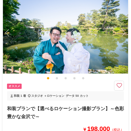
着付け
ヘアメイク
小物一式
アルバム
データ 50 カット
台紙付写真
衣装追加
会食
挙式
家族と撮影
家族用衣装レンタル
ペットと撮影
その他含むもの
プラン内での撮影可能なオールインプランです ▽無料セット▲専用スタジ
オ撮影/アクセサリー/ヘッドドレス//ロングベール/ブーケ&ブートニア/靴/
ワイシャツ/ネクタイ/カフス/アテンドスタッフ
ドレス＆タキシードとデータが付いた【スタンダードプラン】です♡
シンプルな【スタンダードプラン】で、ドレス＆タキシードの洋装となり
ます。
オススメ
和装への変更は+33,000円で可能♪
和装 1 着
スタジオ ＋ロケーション
データ 50 カット
このプランで撮影可能な撮影レポート
和装プランで【選べるロケーション撮影プラン】～色彩
豊かな金沢で～
撮影日：
2024年10月14日
撮影場所：
金沢市
（石川）
198,000
￥
（税込）