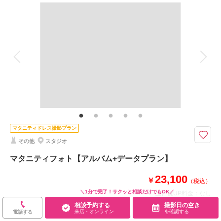
撮影料
新婦衣装1着
新郎衣装
着付け
ヘアメイク
小物一式
相談予約する
撮影日の空き
来店・オンライン
を確認する
アルバム
データ 1 カット
台紙付写真
衣装追加
会食
挙式
家族と撮影
家族用衣装レンタル
ペットと撮影
今しかない！マタニティLifeをもっと楽しく。貸し切り個室スタジオだから
安心！マタニティ衣装のレンタルも無料！
マタニティ衣装 小物 データ1カット（LINE送信のみ）付き！
マタニティドレス撮影プラン
このプランで撮影可能な撮影レポート
その他
スタジオ
撮影日：
2022年7月18日
マタニティフォト【アルバム+データプラン】
撮影場所：
スタジオ
（石川）
23,100
￥
（税込）
＼1分で完了！サクッと相談だけでもOK／
土日祝UP料金：
なし
相談予約する
撮影日の空き
来店・オンライン
を確認する
電話する
相談予約する
撮影日の空き