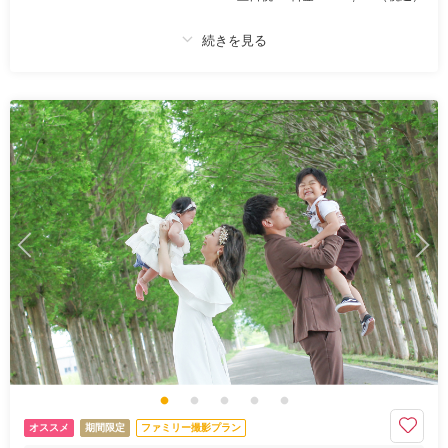
プラン詳細
撮影料
新婦衣装1着
新郎衣装1着
着付け
ヘアメイク
小物一式
アルバム
データ 50 カット
台紙付写真
衣装追加
会食
挙式
家族と撮影
家族用衣装レンタル
ペットと撮影
その他含むもの
プラン内での撮影可能なオールインプランです ▽無料セット▲スタジオ撮
影//アテンドスタッフ/刺繍襟/色小物//草履// 和傘 等
データ50カットとロケーション撮影がついたお得なプラン！
【金澤和装Beauty!「前撮り」「別撮り」にもおススメ】
アフロディーテ金沢店衣装専門店ならではの品揃えでお気に入りの1着を
叶えて！
オススメ
期間限定
ファミリー撮影プラン
衣装プランナーと専属美容師が丁寧に衣装やヘアメイクをご提案するので