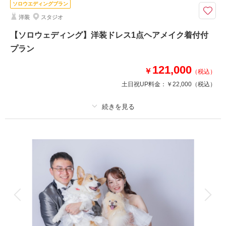
ソロウエディングプラン
ロケーションとデータ付きのお得プラン♡
洋装
スタジオ
プラン内ロケ地
・いしかわ四高記念公園
【ソロウェディング】洋装ドレス1点ヘアメイク着付付
・姉妹都市公園
プラン
・石川県立歴史博物館・国立工芸館前
など
121,000
￥
（税込）
上記以外のロケ地も多数あり
土日祝UP料金：
￥22,000
（税込）
このプランで撮影可能な撮影レポート
撮影日：
2026年1月19日
プラン詳細
撮影場所：
金沢市 しいのき迎賓館 スタジオ
（石
川）
撮影料
新婦衣装1着
新郎衣装
着付け
ヘアメイク
小物一式
アルバム
データ 30 カット
台紙付写真
相談予約する
撮影日の空き
衣装追加
会食
挙式
来店・オンライン
を確認する
家族と撮影
家族用衣装レンタル
ペットと撮影
その他含むもの