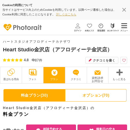
Cookieの利用について
当サイトはサービス向上のためCookieを利用しています。以降ページ遷移した場合は、
Cookie利用に同意したことになります。
詳しくはこちら
ハートスタジオアフロディーテカナザワ
Heart Studio金沢店（アフロディーテ金沢店）
4.8
87
件
クチコミを書く
資料請求
選ばれる理由
フォト
プラン
クチコミ
もっと見る
お問合せ
撮影レポート
フォトグラファー
料金プラン(30)
オプション(70)
衣装
ムービー
Heart Studio金沢店（アフロディーテ金沢店）の
オプション
ブログ
料金プラン
アクセス/TEL
スタジオトップ
相談予約する
撮影日の空き