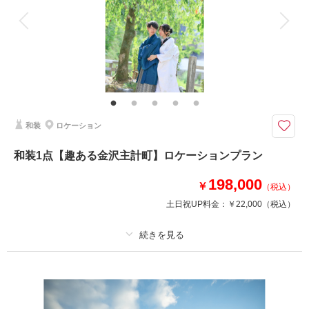
アルバム
データ 50 カット
台紙付写真
相談予約する
撮影日の空き
来店・オンライン
を確認する
衣装追加
会食
挙式
家族と撮影
家族用衣装レンタル
ペットと撮影
その他含むもの
プラン内での撮影可能なオールインプランです ▽無料セット▲専用スタジ
オ撮影/アクセサリー/ヘッドドレス//ロングベール/ブーケ&ブートニア/靴/ワ
イシャツ/ネクタイ/カフス/アテンドスタッフ
和装
ロケーション
移動は店舗から車で10分！貸し切り空間で美術館でのオリジナルフォトウ
ェディングを叶えてみて！
和装1点【趣ある金沢主計町】ロケーションプラン
アフロディーテ金沢店から車で約10分の21世紀美術館は金沢でもシンボル
198,000
的な存在。県内外からの問い合わせも多く、思い出に残るフォトウェディン
￥
（税込）
グを叶えて見たい方にはオススメ。
土日祝UP料金：
￥22,000
（税込）
解放感あるアートな空間で、いつもと違う雰囲気を味わってみるのも楽しい
♪
※月曜日限定
プラン詳細
相談予約する
撮影日の空き
撮影料
新婦衣装1着
新郎衣装1着
来店・オンライン
を確認する
着付け
ヘアメイク
小物一式