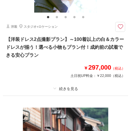
プラン内での撮影可能なオールインプランです ▽無料セット▲専用スタジ
オ撮影/アクセサリー/ヘッドドレス//ロングベール/ブーケ&ブートニア/靴/ワ
イシャツ/ネクタイ/カフス/アテンドスタッフ
洋装
スタジオ+ロケーション
天候に左右されないから、撮影スケジュールも安心のまま。ご家族を呼んで
撮影を楽しみたい方に人気！
【洋装ドレス2点撮影プラン】～100着以上の白＆カラー
不安定な天気に悩まされず！天候や気温を気にせずいつでも快適な撮影が可
ドレスが揃う！選べる小物もプラン付！成約前の試着で
能。結婚式当日に実際に使用されるチャペルを利用。高品質なブライダル衣
裳を豊富にご用意
きる安心プラン
しております。
297,000
￥
（税込）
※フラワーガーデン様公式HPより抜粋
土日祝UP料金：
￥22,000
（税込）
相談予約する
撮影日の空き
来店・オンライン
を確認する
プラン詳細
撮影料
新婦衣装2着
新郎衣装2着
着付け
ヘアメイク
小物一式
アルバム
データ
台紙付写真