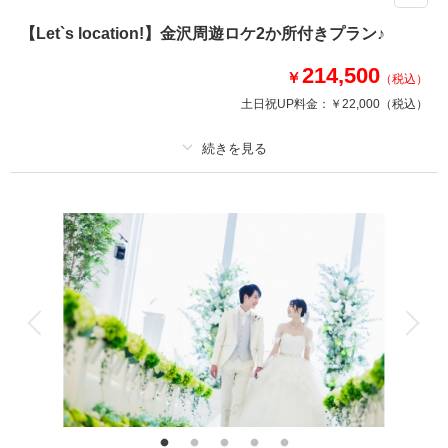
金沢の地で旅の思い出と愛を一緒に残すフォトウェディング
英語を話せるスタッフがサポート！海外カップルも安心
【Let`s location!】金沢周遊ロケ2か所付きプラン♪
流れ（例）
214,500
￥
（税込）
10:00衣装合わせ→お仕度開始→出発
14:30ロケ地にて撮影スタート→撮影終了
土日祝UP料金：
￥22,000
（税込）
16:00店舗到着＆お着替え→終了♪
相談予約する
撮影日の空き
プラン詳細
来店・オンライン
を確認する
撮影料
新婦衣装1着
新郎衣装1着
着付け
ヘアメイク
小物一式
アルバム
データ 50 カット
台紙付写真
衣装追加
会食
挙式
家族と撮影
家族用衣装レンタル
ペットと撮影
その他含むもの
送迎付き。店舗にてお仕度後ご移動いただきます。
城下町金沢を堪能♪ロケ2か所付プラン♪