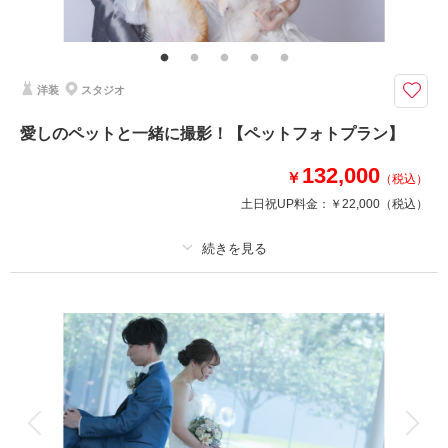
プラン内での撮影可能なオールインプランです ▽無料セット▲専用スタジ
オ撮影/アクセサリー/ヘッドドレス//ロングベール/ブーケ/アテンドスタッフ
年齢や未婚既婚を問わず、誰でもこの瞬間をキレイに写真に残すウェディン
洋装
スタジオ
グプラン
毎日頑張っている自分へのご褒美や周りの意見を気にせず、自由に衣装や撮
愛しのペットと一緒に撮影！【ペットフォトプラン】
影場所を選択して、納得いくまで自分の好みを反映！
①コーディネーターに理想をご相談
132,000
￥
（税込）
②ご希望に合わせての試着も無料
③携帯でもデータを手軽に選択可能
土日祝UP料金：
￥22,000
（税込）
④既婚、未婚の問わずご相談ください
相談予約する
撮影日の空き
プラン詳細
来店・オンライン
を確認する
撮影料
新婦衣装1着
新郎衣装1着
着付け
ヘアメイク
小物一式
アルバム
データ 50 カット
台紙付写真
衣装追加
会食
挙式
家族と撮影
家族用衣装レンタル
ペットと撮影