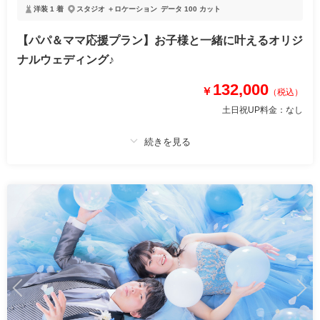
安心して臨めます♪
洋装 1 着
スタジオ ＋ロケーション
データ 100 カット
【パパ＆ママ応援プラン】お子様と一緒に叶えるオリジ
このプランで撮影可能な撮影レポート
ナルウェディング♪
撮影日：
2025年12月4日
132,000
撮影場所：
金沢市 スタジオ 主計町
（石
￥
（税込）
川）
土日祝UP料金：
なし
適用条件：
2026年6月1日～9月30日に来店＆撮影のお客様限定
相談予約する
撮影日の空き
来店・オンライン
を確認する
プラン詳細
撮影料
新婦衣装1着
新郎衣装1着
着付け
ヘアメイク
小物一式
アルバム
データ 100 カット
台紙付写真
衣装追加
会食
挙式
家族と撮影
家族用衣装レンタル
ペットと撮影
その他含むもの