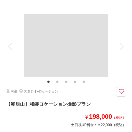
プラン詳細
相談予約する
撮影日の空き
撮影料
新婦衣装1着
新郎衣装1着
来店・オンライン
を確認する
着付け
ヘアメイク
小物一式
アルバム
データ 50 カット
台紙付写真
衣装追加
会食
挙式
家族と撮影
家族用衣装レンタル
ペットと撮影
その他含むもの
プラン内での撮影可能なオールインプランです ▽無料セット▲スタジオ撮
影//アテンドスタッフ/刺繍襟/色小物//草履// 和傘 等
データ50カット198,000円(税込)！
和装
スタジオ+ロケーション
結婚式の前撮り撮影にもオススメ！
金沢市内のお好きな場所で撮影が可能。
【卯辰山】和装ロケーション撮影プラン
追加無料のロケスポットもあるから気軽にスタッフに相談してみて♪
198,000
￥
（税込）
このプランで撮影可能な撮影レポート
土日祝UP料金：
￥22,000
（税込）