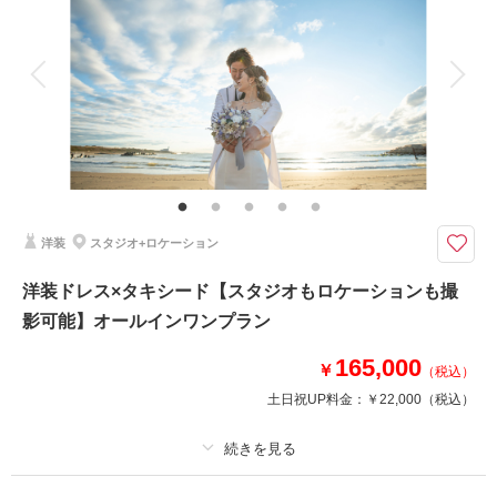
アルバム
データ 50 カット
台紙付写真
衣装追加
会食
挙式
家族と撮影
家族用衣装レンタル
ペットと撮影
その他含むもの
プラン内での撮影可能なオールインプランです ▽無料セット▲スタジオ撮
影//アテンドスタッフ/刺繍襟/色小物//草履// 和傘 等
町家が建ち並ぶ素敵な景観【主計町】での和装ロケーションプラン
洋装
スタジオ+ロケーション
風情ある街並みが人気のスポット。季節も感じられるおすすめの場所！
洋装ドレス×タキシード【スタジオもロケーションも撮
影可能】オールインワンプラン
このプランで撮影可能な撮影レポート
撮影日：
2024年7月29日
165,000
￥
（税込）
撮影場所：
金沢市 主計町 スタジオ
（石川）
土日祝UP料金：
￥22,000
（税込）
プラン詳細