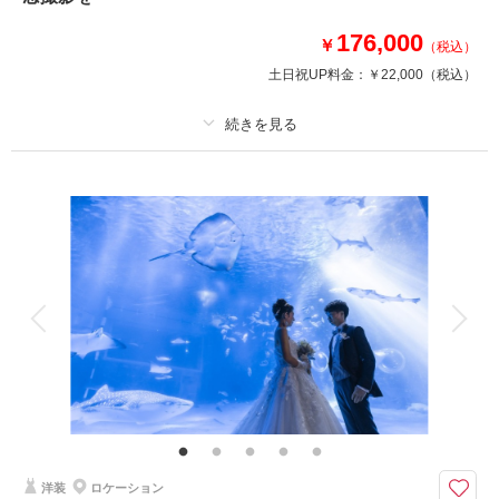
結婚式の雰囲気を味わえる素敵なチャペルで憧れを叶えて！
176,000
￥
（税込）
土日祝UP料金：
￥22,000
（税込）
このプランで撮影可能な撮影レポート
撮影日：
2024年12月5日
撮影場所：
金沢市 スタジオ 国際ホテル
（石
川）
プラン詳細
撮影料
新婦衣装1着
新郎衣装1着
着付け
ヘアメイク
小物一式
相談予約する
撮影日の空き
アルバム
データ 50 カット
台紙付写真
来店・オンライン
を確認する
衣装追加
会食
挙式
家族と撮影
家族用衣装レンタル
ペットと撮影
その他含むもの
プラン内での撮影可能なオールインプランです ▽無料セット▲専用スタジ
オ撮影/アクセサリー/ヘッドドレス//ロングベール/ブーケ&ブートニア/靴/ワ
イシャツ/ネクタイ/カフス/アテンドスタッフ
洋装
ロケーション
花嫁がもつ魅力を最大に生かしたいドレスショップからの提案プラン