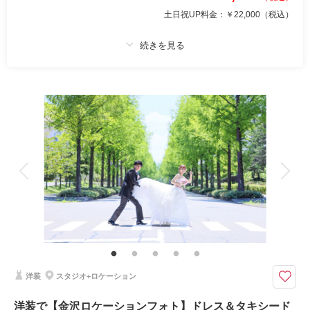
土日祝UP料金：
￥22,000
（税込）
相談予約する
撮影日の空き
来店・オンライン
を確認する
プラン詳細
撮影料
新婦衣装1着
新郎衣装1着
着付け
ヘアメイク
小物一式
アルバム
データ 50 カット
台紙付写真
衣装追加
会食
挙式
家族と撮影
家族用衣装レンタル
ペットと撮影
その他含むもの
プラン内での撮影可能なオールインプランです ▽無料セット▲スタジオ撮
影//アテンドスタッフ/刺繍襟/色小物//草履// 和傘 等
【Dressショップのこだわり和装プラン】コントラストが美しい新緑の金
沢で衣装・美容・和小物等”キレイ”を残したい方におススメ♪
洋装
スタジオ+ロケーション
【金沢ロケフォト】どの季節も風情ある人気の金沢ロケ。こだわりの大人
洋装で【金沢ロケーションフォト】ドレス＆タキシード
婚を風情あふれるロケ地であこがれのウェディングフォトを叶えて。