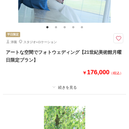
その他含むもの
プラン内での撮影可能なオールインプランです ▽無料セット▲専用スタジ
オ撮影/アクセサリー/ヘッドドレス//ロングベール/ブーケ&ブートニア/靴/ワ
イシャツ/ネクタイ/カフス/アテンドスタッフ
平日限定
ロケに行かなくてもペット写真が撮れるペットフォトプラン！
洋装
スタジオ+ロケーション
新郎洋装1点 新婦洋装1点 着付け ヘアメイク 小物一式 撮影料 写
真・寿サイズ（20㎝×26㎝）1ポーズ2枚写真台紙付
アートな空間でフォトウェディング【21世紀美術館月曜
☆今だけ！ハイパーオプション☆
日限定プラン】
和装新郎新婦追加…+33,000円（税込）
ロケーション撮影…+33,000円～（税込）
176,000
￥
（税込）
このプランで撮影可能な撮影レポート
適用条件：
月曜日限定プラン(21世紀美術館撮影可能日)
撮影日：
2021年7月25日
撮影場所：
スタジオ、四高記念公園
（石川）
プラン詳細
撮影料
新婦衣装1着
新郎衣装1着
着付け
ヘアメイク
小物一式