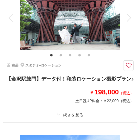
相談予約する
撮影日の空き
アルバム
データ 50 カット
台紙付写真
来店・オンライン
を確認する
衣装追加
会食
挙式
家族と撮影
家族用衣装レンタル
ペットと撮影
その他含むもの
※撮影日は平日。空き状況により変動有り
クラシカルな雰囲気で叶える本格チャペルでのフォトウェディング
「クラシカルなレンガづくりのチャペルは、幼い頃の夢そのままの姿。大切
和装
スタジオ+ロケーション
な人に導かれ、ステンドグラスの光の中で永遠の約束を。オルガンの重厚な
響きの中で、様式美漂う時間となります。」
【金沢駅鼓門】データ付！和装ロケーション撮影プラン♪
※フラワーガーデン様公式HPより抜粋
198,000
￥
（税込）
土日祝UP料金：
￥22,000
（税込）
相談予約する
撮影日の空き
来店・オンライン
を確認する
プラン詳細
撮影料
新婦衣装1着
新郎衣装1着