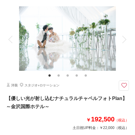
相談予約する
撮影日の空き
来店・オンライン
を確認する
撮影料
新婦衣装1着
新郎衣装1着
着付け
ヘアメイク
小物一式
アルバム
データ 50 カット
台紙付写真
衣装追加
会食
挙式
家族と撮影
家族用衣装レンタル
ペットと撮影
その他含むもの
プラン内での撮影可能なオールインプランです ▽無料セット▲専用スタジ
オ撮影/アクセサリー/ヘッドドレス//ロングベール/ブーケ&ブートニア/靴/ワ
イシャツ/ネクタイ/カフス/アテンドスタッフ
洋装
スタジオ+ロケーション
ドレスショップならではのクオリティがラインナップ！洋装×ロケ×50カッ
トデータ付。前撮り、フォトWに最適♪
【優しい光が射し込むナチュラルチャペルフォトPlan】
「フォト婚」「前撮り」カップルに期間限定キャンペーンを発表♬
～金沢国際ホテル～
衣装×着付×ヘアメイク×ロケーション撮影×データ50カットがセットになっ
た
192,500
スペシャルプラン！Dressショップならではのクオリティを体感してみて！
￥
（税込）
土日祝UP料金：
￥22,000
（税込）