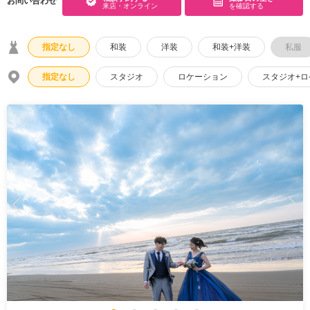
お問い合わせ
来店・オンライン
を確認する
こだわりポイント
指定なし
和装
洋装
和装+洋装
私服
指定なし
スタジオ
ロケーション
スタジオ+
豊富なドレス
豊富なカラードレス
スタジオでの撮影
マタニティフォト
海での撮影
豊富な色打掛・着物
家族・友人と撮影
チャペルでの撮影
豊富な白無垢
ウェルカムボードの作成
庭園での撮影
人気スポットでの撮影