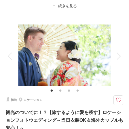
撮影日：
2023年1月30日
撮影場所：
ひがし茶屋街、三味、スタジオ
（石
川）
プラン詳細
撮影料
新婦衣装1着
新郎衣装1着
着付け
ヘアメイク
小物一式
相談予約する
撮影日の空き
来店・オンライン
を確認する
アルバム
データ 50 カット
台紙付写真
衣装追加
会食
挙式
家族と撮影
家族用衣装レンタル
ペットと撮影
その他含むもの
☆ロケーション撮影 ドレスアクセサリー・リースブーケ付き
平日限定！金沢の観光名所【卯辰山】での和装ロケーションプラン
金沢城を一望できる、人目を気にすることなくゆったり撮影できる穴場スポ
和装
ロケーション
ット！
イロトリドリの季節が体感できるので、ロケを満喫できます！
観光のついでに！？【旅するように愛を残す】ロケーシ
ご家族との記念写真を屋外で撮影するのも楽しい時間を過ごせますよ♪
ョンフォトウェディング～当日衣装OK＆海外カップルも
安心！～