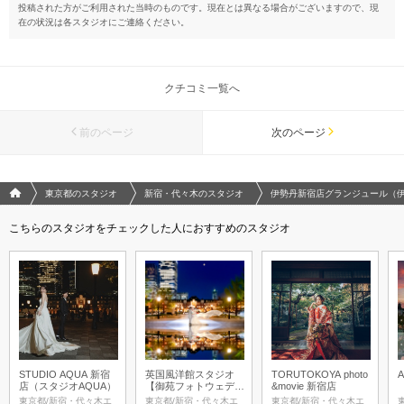
投稿された方がご利用された当時のものです。現在とは異なる場合がございますので、現
在の状況は各スタジオにご連絡ください。
クチコミ一覧へ
前のページ
次のページ
フォトウエディング/結婚写真のPhotorait ホーム
東京都のスタジオ
新宿・代々木のスタジオ
伊勢丹新宿店グランジュール（
こちらのスタジオをチェックした人におすすめのスタジオ
STUDIO AQUA 新宿
英国風洋館スタジオ
TORUTOKOYA photo
店（スタジオAQUA）
【御苑フォトウェディ
&movie 新宿店
ング】
東京都/新宿・代々木エ
東京都/新宿・代々木エ
東京都/新宿・代々木エ