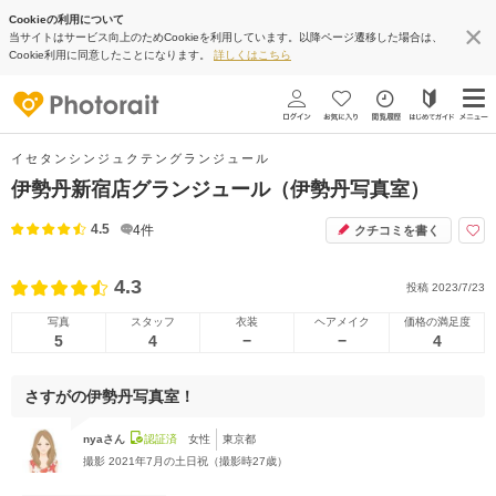
Cookieの利用について
当サイトはサービス向上のためCookieを利用しています。以降ページ遷移した場合は、
Cookie利用に同意したことになります。
詳しくはこちら
イセタンシンジュクテングランジュール
伊勢丹新宿店グランジュール（伊勢丹写真室）
4.5
4
件
クチコミを書く
4.3
投稿
2023/7/23
写真
スタッフ
衣装
ヘアメイク
価格の満足度
5
4
−
−
4
さすがの伊勢丹写真室！
nyaさん
認証済
女性
東京都
撮影
2021年7月の土日祝（撮影時27歳）