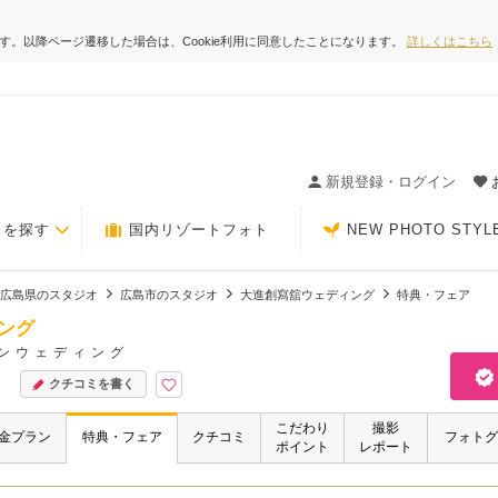
ます。以降ページ遷移した場合は、Cookie利用に同意したことになります。
詳しくはこちら
ィングの決め手が見つかるクチコミサイト-Photorait
新規登録・ログイン
トを探す
国内リゾートフォト
NEW PHOTO STYL
広島県のスタジオ
広島市のスタジオ
大進創寫舘ウェディング
特典・フェア
ング
ンウェディング
クチコミを書く
こだわり
撮影
金プラン
特典・フェア
クチコミ
フォトグ
ポイント
レポート