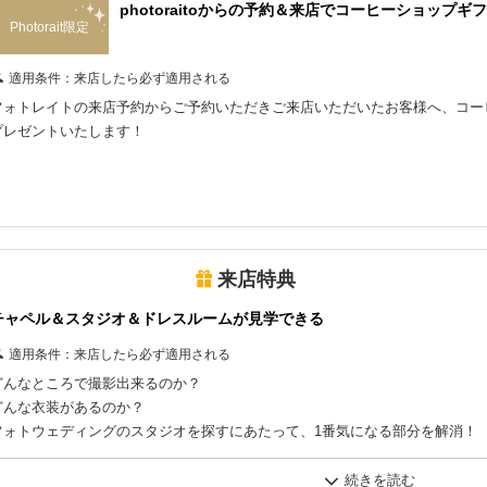
photoraitoからの予約＆来店でコーヒーショップギ
Photorait限定
適用条件：
来店したら必ず適用される
フォトレイトの来店予約からご予約いただきご来店いただいたお客様へ、コーヒ
プレゼントいたします！
来店特典
チャペル＆スタジオ＆ドレスルームが見学できる
適用条件：
来店したら必ず適用される
どんなところで撮影出来るのか？
どんな衣装があるのか？
フォトウェディングのスタジオを探すにあたって、1番気になる部分を解消！
スタジオもチャペルもドレスルームもすべて1か所に揃っているので、「こん