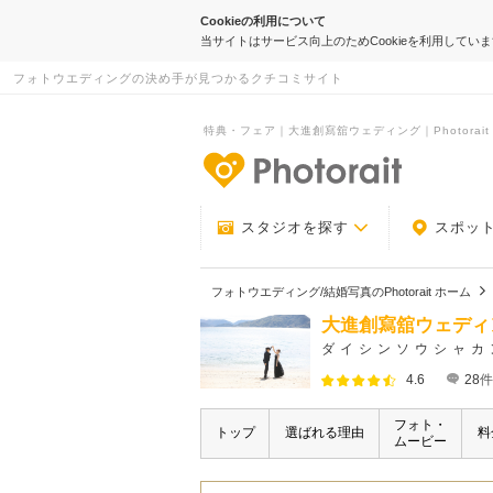
Cookieの利用について
当サイトはサービス向上のためCookieを利用してい
フォトウエディングの決め手が見つかるクチコミサイト
特典・フェア｜大進創寫舘ウェディング｜Photorait
-フォトウエデ
スタジオを探す
スポッ
フォトウエディング/結婚写真のPhotorait ホーム
大進創寫舘ウェディ
ダイシンソウシャカ
4.6
28
件
フォト・
トップ
選ばれる理由
料
ムービー