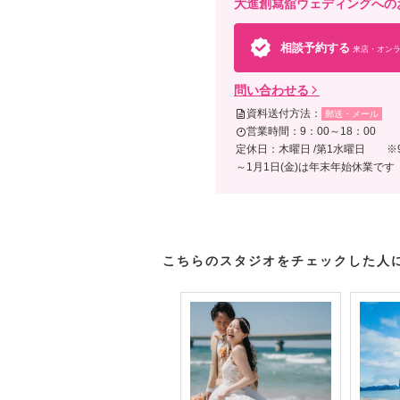
大進創寫舘ウェディングへの
相談予約する
来店・オンラ
問い合わせる
資料送付方法：
郵送・メール
営業時間：9：00～18：00
定休日：木曜日 /第1水曜日 ※9
～1月1日(金)は年末年始休業です
こちらのスタジオをチェックした人