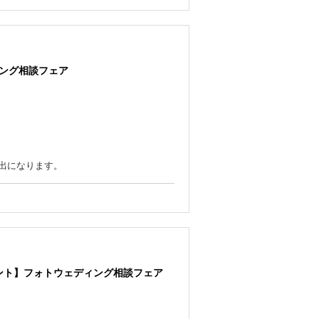
ルームなど、写真だけでは伝わらない“リ
ング相談フェア
出になります。
レゼント】フォトウェディング相談フェア