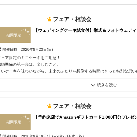
るはず！
自然光が入るスタジオや、実際の挙式みたいなチャペル、ずらっと並ぶドレス
フェア・相談会
アル”をそのまま体感できます。
【ウェディングケーキ試食付】挙式＆フォトウェディ
スタッフが丁寧に案内するので、分からないこともその場で相談OK。
期間限定
まずは気軽に、見に来るだけでも大歓迎です！
開催日時：
2026年8月23日(日)
フェア限定のミニケーキをご用意！
結婚準備の第一歩は、楽しむこと。
甘いケーキを味わいながら、未来のふたりを想像する時間はきっと特別な思い
ぜひこの機会に、お気軽にご参加ください♪
フェア・相談会
【予約来店でAmazonギフトカード1,000円分プ
期間限定
開催日時：
2026年9月19日(土)～9月23日(水・祝)