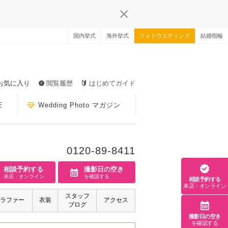
国内挙式
海外挙式
フォトウエディング
結婚指輪
お気に入り
閲覧履歴
はじめてガイド
E
Wedding Photo マガジン
0120-89-8411
相談予約する
撮影日の空き
来店・オンライン
を確認する
相談予約する
来店・オンライン
スタッフ
ラファー
衣装
アクセス
ブログ
撮影日の空き
を確認する