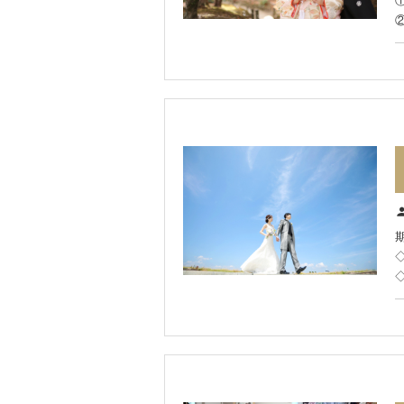
◇
◇
◇