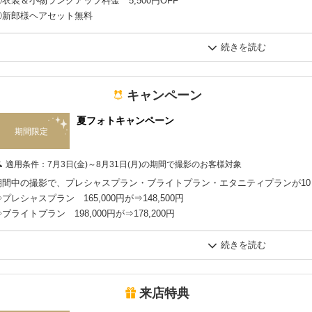
①衣装＆小物ランクアップ料金 5,500円OFF
②新郎様ヘアセット無料
③アルバムランクアップ無料
④広島市内ロケーション撮影 50％OFF
⑤ファーストミートセレモニープレゼント
⑥ウェルカムポスタープレゼント
⑦デザインアルバム増刷 50％OFF
キャンペーン
夏フォトキャンペーン
紅葉シーズンは予約が混み合いますので、お早目のご予約がおすすめです！
期間限定
適用条件：
7月3日(金)～8月31日(月)の期間で撮影のお客様対象
期間中の撮影で、プレシャスプラン・ブライトプラン・エタニティプランが10
プレシャスプラン 165,000円が⇒148,500円
ブライトプラン 198,000円が⇒178,200円
エタニティプラン 264,000円が⇒237,600円
来店特典