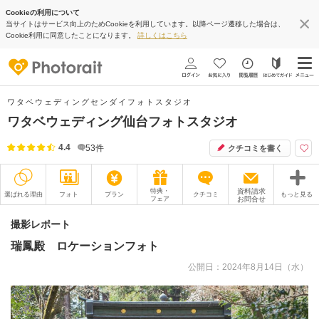
Cookieの利用について
当サイトはサービス向上のためCookieを利用しています。以降ページ遷移した場合は、
Cookie利用に同意したことになります。
詳しくはこちら
ワタベウェディングセンダイフォトスタジオ
ワタベウェディング仙台フォトスタジオ
4.4
53
件
クチコミを書く
特典・
資料請求
選ばれる理由
フォト
プラン
クチコミ
もっと見る
フェア
お問合せ
撮影レポート
フォトグラファー
撮影レポート
瑞鳳殿 ロケーションフォト
衣装
ムービー
公開日：2024年8月14日（水）
オプション
ブログ
アクセス/TEL
スタジオトップ