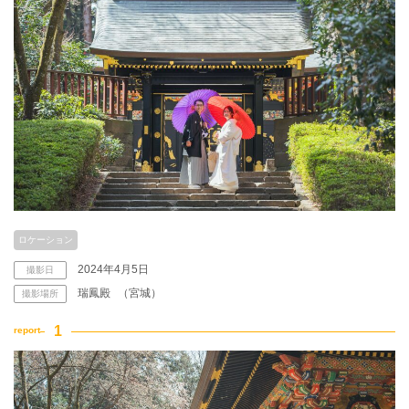
こだわりポイント
豊富な白無垢
事前来店なしで撮影
ロケーション
2024年4月5日
撮影日
瑞鳳殿
（宮城）
撮影場所
豊富なドレス
豊富な色打掛・着物
豊富なカラードレス
チャペルでの撮影
挙式フォト
3万円以下のプラン
フォト＋会食
ペットと撮影
スタジオでの撮影
家族・友人と撮影