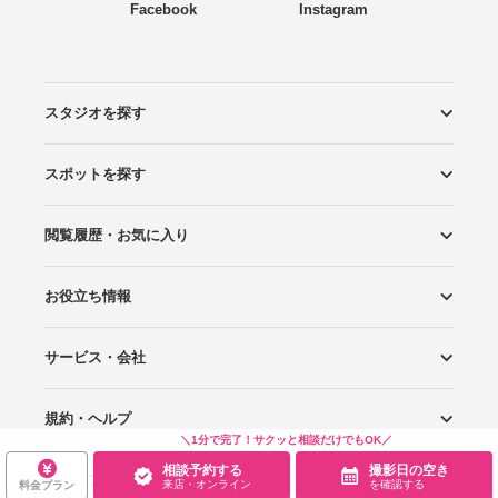
Facebook
Instagram
スタジオを探す
スポットを探す
エリアから探す
こだわりから探す
NEW PHOTO STYLE
プランから探す
フォトタイプ診断
フォトグラファーから探す
国内リゾートから探す
閲覧履歴・お気に入り
ロケーションから探す
スタジオから探す
お役立ち情報
閲覧スタジオ
お気に入り
サービス・会社
Wedding Photo マガジン
はじめてガイド
規約・ヘルプ
Photoraitとは
スタジオの掲載について
お問い合わせ
運営会社
サイトマップ
＼1分で完了！サクッと相談だけでもOK／
相談予約する
撮影日の空き
グループサイト
プライバシーポリシー
利用規約
ヘルプ
来店・オンライン
を確認する
料金プラン