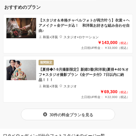
おすすめのプラン
【スタジオ＆本格チャペルフォトが両方叶う】衣裳＋ヘ
アメイク＋全データ込！ 和洋装お好きな組み合わせ自
由♪
和装+洋装
スタジオ+ロケーション
￥143,000
（税込）
土日祝UP料金： ￥33,000
（税込）
期間限定
【夏得◆7-9月撮影限定】新婦3着(和洋装)夏得✦40％オ
フ✦スタジオ撮影プラン《全データ付》7日以内に納
品！！！
和装+洋装
スタジオ
￥69,300
（税込）
土日祝UP料金： ￥22,000
（税込）
30件の料金プランを見る
ワタベウェディング仙台フォトスタジオのページ一覧