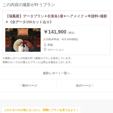
この内容の撮影が叶うプラン
【瑞鳳殿】データプラン✦衣裳各1着✦ヘアメイク＋申請料+撮影
✦《全データ150カット込☆》
￥141,900
（税込）
土日祝UP料金：
¥22,000
(税込)
和装
ロケーション
※撮影レポートの内容が叶う最新のプランを表示しています。
実際のカップルが選んだプランとは異なる場合がございます。
撮影レポート一覧へ
前のページ
次のページ
このスタジオが気になったら、実際にプランを見てみよう！