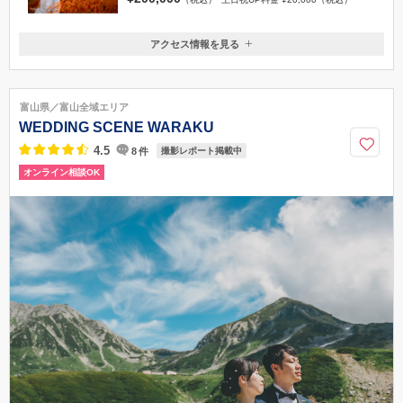
アクセス情報を見る
〒939-8021
富山県富山市小泉町44
小泉町駅から徒歩1分
富山県／富山全域エリア
076-482-5056
WEDDING SCENE WARAKU
4.5
8
件
撮影レポート掲載中
オンライン相談OK