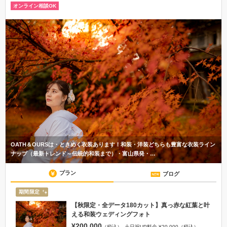
オンライン相談OK
OATH＆OURSは・ときめく衣装あります！和装・洋装どちらも豊富な衣装ライン
ナップ（最新トレンド～伝統的和装まで）・富山県発・…
プラン
ブログ
期間限定
【秋限定・全データ180カット】真っ赤な紅葉と叶
える和装ウェディングフォト
¥200,000
（税込）
土日祝UP料金 ¥20,000（税込）