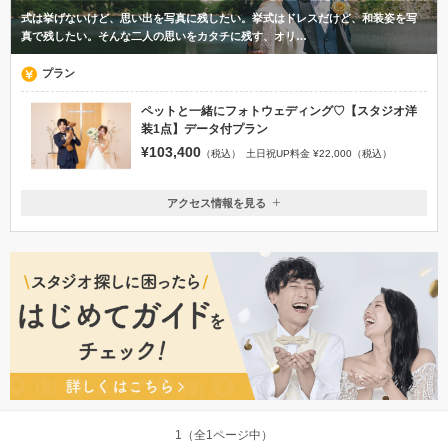
式は挙げないけど、思い出を写真に残したい。挙式はドレスだけど、和装姿を写
真で残したい。そんな二人の思いをカタチに残す、オリ…
プラン
ペットと一緒にフォトウェディング♡【スタジオ洋
装1点】データ付プラン
¥103,400
（税込）
土日祝UP料金 ¥22,000（税込）
アクセス情報を見る
〒939-8072
富山県富山市堀川町338
南富山駅／北陸自動車道富山ＩＣより車で５分
076-422-5225
1（全1ページ中）