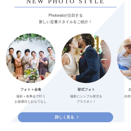
NEW PHOTO STYLE
Photoraitが注目する
新しい定番スタイルをご紹介！
フォト＋会食
挙式フォト
撮影＋食事会で叶う
撮影にシンプル挙式を
自然
お披露目とおもてなし
プラスオン！
詳しく見る