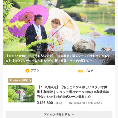
【☆☆４つの魅力ある撮影方法☆☆】【☆☆教会で挙式シーンの撮影ができる☆
☆】【☆☆フリータイムがある☆☆』桜・紅葉・神社での屋外ロケ…
プラン
ブログ
Photorait限定
【7・8月限定】【ちょこロケ＆涼しいスタジオ撮
影】和洋装｜レタッチ済みデータ350枚≪和装追加
料金ナシ≫本格的挙式シーン撮影も☆
¥126,800
（税込）
土日祝UP料金 ¥22,000（税込）
アクセス情報を見る
〒372-0801