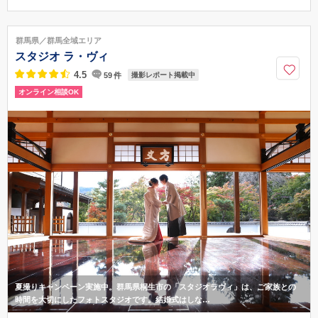
群馬県伊勢崎市宮子町３６３４−１
北関東自動車道 駒形ICより車で10分 最寄駅/ＪＲ駒形駅・ＪＲ伊勢崎
群馬県／群馬全域エリア
駅・東武伊勢崎駅
スタジオ ラ・ヴィ
027-023-3355
4.5
59
件
撮影レポート掲載中
オンライン相談OK
夏撮りキャンペーン実施中。群馬県桐生市の「スタジオラヴィ」は、ご家族との
時間を大切にしたフォトスタジオです。結婚式はしな…