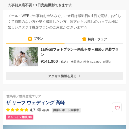
☆事前来店不要！1日完結撮影できます☆
メール・WEBでの事前お申込みで、ご来店は撮影⽇の1⽇で完結。お忙し
くて時間のない方や早く撮影したい方、遠方からお越しのカップル様に
嬉しいスタジオ撮影プランのご用意がございます☆
プラン
特典・フェア
1日完結フォトプラン～来店不要～和装or洋装プラ
ン
¥141,900
（税込）
土日祝UP料金 ¥22,000（税込）
アクセス情報を見る
〒371-0844
群馬県前橋市古市町1-35-1 ホテルラシーネ新前橋内2F
JR新前橋駅東口 徒歩3分・関越自動車道 前橋インターより約3km 駐
群馬県／群馬全域エリア
車場はホテルラシーネの駐車場をご使用いただき駐車券をお持ちください
ザ リーフ ウェディング 高崎
027-255-4111
4.7
49
件
撮影レポート掲載中
オンライン相談OK