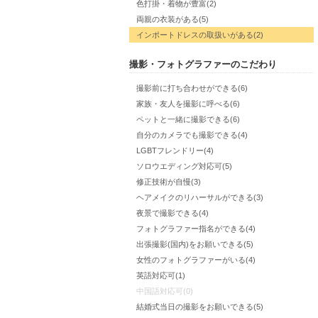
色打掛・着物が豊富(2)
両親の衣装がある(5)
インポートドレスの取扱いがある(2)
撮影・フォトグラファーのこだわり
撮影前に打ち合わせができる(6)
家族・友人を撮影に呼べる(6)
ペットと一緒に撮影できる(6)
自分のカメラでも撮影できる(4)
LGBTフレンドリー(4)
ソロウエディング対応可(5)
修正技術が自慢(3)
ヘアメイクのリハーサルができる(3)
夜景で撮影できる(4)
フォトグラファー指名ができる(4)
出張撮影(国内)をお願いできる(5)
女性のフォトグラファーがいる(4)
英語対応可(1)
中国語対応可(0)
結婚式当日の撮影をお願いできる(5)