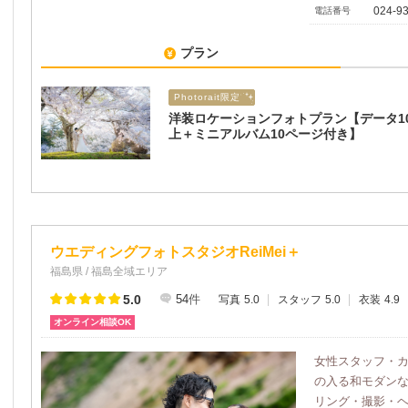
024-9
電話番号
プラン
Photorait限定
洋装ロケーションフォトプラン【データ1
上＋ミニアルバム10ページ付き】
ウエディングフォトスタジオReiMei＋
福島県 / 福島全域エリア
5.0
54
件
写真
5.0
スタッフ
5.0
衣装
4.9
オンライン相談OK
女性スタッフ・
の入る和モダン
リング・撮影・