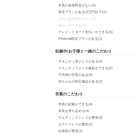
衣装の追加料金がない(1)
格安プランがある(3万円以下)(1)
土日の追加料金がない(0)
後払いができる(0)
クレジットカード支払いができる(5)
Photorait限定プランがある(1)
妊娠中/お子様と一緒のこだわり
マタニティ用ドレスがある(4)
マタニティフォトの撮影ができる(5)
子供用の衣装がある(5)
赤ちゃんの対応施設がある(2)
衣装のこだわり
衣装の試着ができる(4)
衣装を持ち込める(4)
ウエディングドレスが豊富(3)
カラードレスが豊富(2)
白無垢が豊富(2)