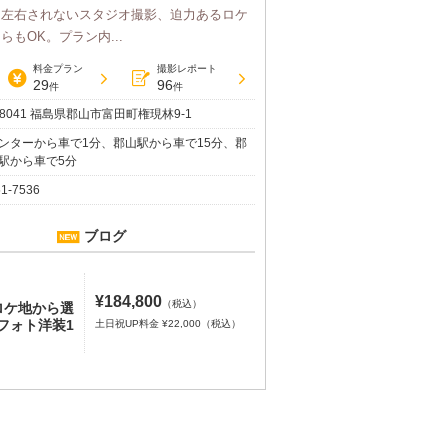
に左右されないスタジオ撮影、迫力あるロケ
もOK。プラン内...
料金プラン
撮影レポート
29
96
件
件
-8041 福島県郡山市富田町権現林9-1
ンターから車で1分、郡山駅から車で15分、郡
駅から車で5分
51-7536
ブログ
¥184,800
（税込）
気ロケ地から選
フォト洋装1
土日祝UP料金 ¥22,000（税込）