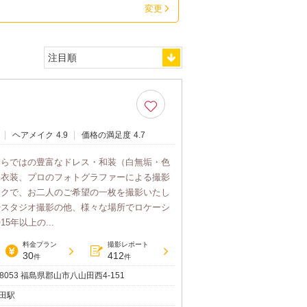
変更
ヘアメイク
4.9
価格の満足度
4.7
ならではの豊富なドレス・和装（白無垢・色
る衣装、プロのフォトグラファーによる撮影
イクで、お二人のご希望の一枚を撮影いたし
やスタジオ撮影の他、様々な場所でロケーシ
5年以上の...
料金プラン
撮影レポート
30
412
件
件
-8053 福島県郡山市八山田西4-151
田駅