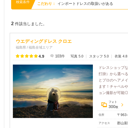
検索条件
こだわり
:
インポートドレスの取扱いがある
2
件該当しました。
ウエディングドレス クロエ
福島県 / 福島全域エリア
4.9
103
件
写真
5.0
スタッフ
5.0
衣装
4.8
ドレスショップ
打掛）から選べ
とプロのヘアメ
ます！チャペル
ョン撮影が可能◎1
フォト
300
枚
〒963
住所
郡山富
アクセス