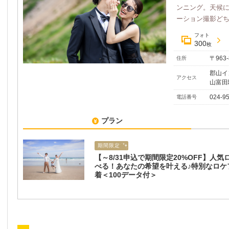
ンニング。天候
ーション撮影どちら
フォト
300
枚
〒963
住所
郡山イ
アクセス
山富田
024-9
電話番号
プラン
期間限定
【～8/31申込で期間限定20%OFF】人
べる！あなたの希望を叶える♪特別なロケ
着＜100データ付＞