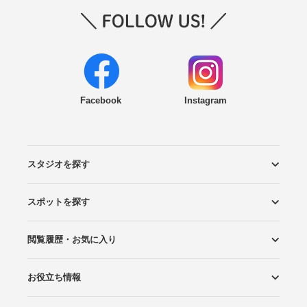
Facebook
Instagram
スタジオを探す
スポットを探す
エリアから探す
こだわりから探す
NEW PHOTO STYLE
プランから探す
フォトタイプ診断
フォトグラファーから探す
国内リゾートから探す
閲覧履歴・お気に入り
ロケーションから探す
スタジオから探す
お役立ち情報
閲覧スタジオ
お気に入り