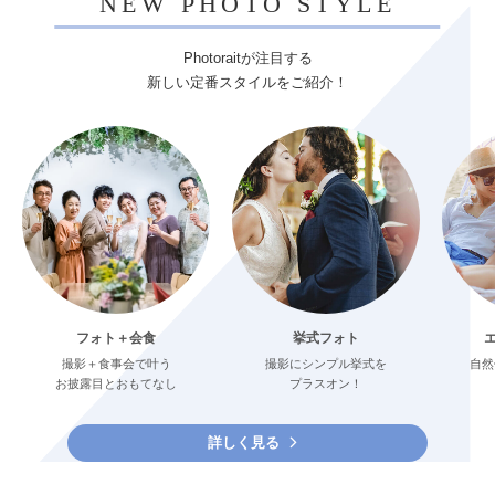
NEW PHOTO STYLE
Photoraitが注目する
新しい定番スタイルをご紹介！
フォト＋会食
挙式フォト
撮影＋食事会で叶う
撮影にシンプル挙式を
自然
お披露目とおもてなし
プラスオン！
詳しく見る