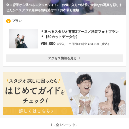
全11背景から選べるスタジオフォト♪ お気に入りの背景で大切なお写真を彩りま
せんか？スタジオ見学も随時受付中！お衣装も種類…
プラン
＊選べるスタジオ背景3ブース／洋装フォトプラン
＊【50カットデータ付】
¥96,800
（税込）
土日祝UP料金 ¥33,000（税込）
アクセス情報を見る
〒963-8832
福島県郡山市山根町8-7 ベルヴィ郡山館本館3階
郡山駅より車で7分
080-6106-9972
1（全1ページ中）