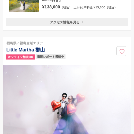
00cut付き】
¥138,000
（税込）
土日祝UP料金 ¥15,000（税込）
アクセス情報を見る
〒965-0080
福島県会津若松市神指町橋本32
七日町駅より車で３分
福島県／福島全域エリア
0242-22-1100
Little Martha 郡山
撮影レポート掲載中
オンライン相談OK