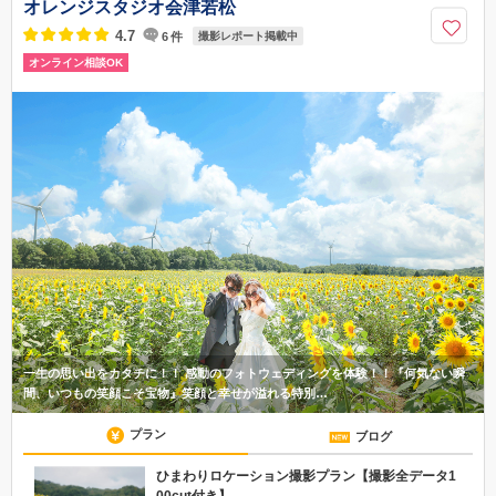
オレンジスタジオ会津若松
4.7
6
件
撮影レポート掲載中
オンライン相談OK
一生の思い出をカタチに！！ 感動のフォトウェディングを体験！！『何気ない瞬
間、いつもの笑顔こそ宝物』笑顔と幸せが溢れる特別…
プラン
ブログ
ひまわりロケーション撮影プラン【撮影全データ1