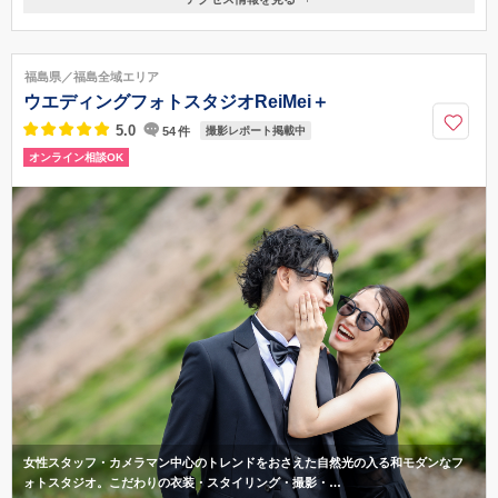
〒963-8053
福島県郡山市八山田西4-151
郡山富田駅
福島県／福島全域エリア
024-931-2546
ウエディングフォトスタジオReiMei＋
5.0
54
件
撮影レポート掲載中
オンライン相談OK
女性スタッフ・カメラマン中心のトレンドをおさえた自然光の入る和モダンなフ
ォトスタジオ。こだわりの衣装・スタイリング・撮影・…