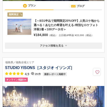
プラン
ブログ
期間限定
【～8/31申込で期間限定20%OFF】人気ロケ地から
選べる！あなたの希望を叶える♪特別なロケフォト
洋装1着＜100データ付＞
¥184,800
（税込）
土日祝UP料金 ¥22,000（税込）
アクセス情報を見る
〒963-8041
福島県郡山市富田町権現林9-1
郡山インターから車で1分、郡山駅から車で15分、郡山富田駅から車で5
福島県／福島全域エリア
分
STUDIO YISONS［スタジオ イソンズ］
024-951-7536
4.9
29
件
撮影レポート掲載中
オンライン相談OK