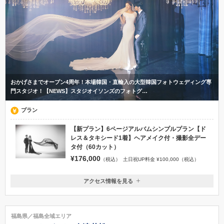
おかげさまでオープン4周年！本場韓国・直輸入の大型韓国フォトウェディング専
門スタジオ！【NEWS】スタジオイソンズのフォトグ…
プラン
【新プラン】6ページアルバムシンプルプラン【ド
レス＆タキシード1着】ヘアメイク付・撮影全デー
タ付（60カット）
¥176,000
（税込）
土日祝UP料金 ¥100,000（税込）
アクセス情報を見る
〒971-8144
福島県いわき市鹿島町久保字梅田4-1
常磐線いわき駅 / いわき駅からはバスで460円 / タクシーで約3,500円
福島県／福島全域エリア
0246-58-5555