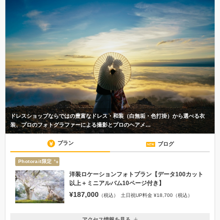
ドレスショップならではの豊富なドレス・和装（白無垢・色打掛）から選べる衣
装、プロのフォトグラファーによる撮影とプロのヘアメ…
プラン
ブログ
Photorait限定
洋装ロケーションフォトプラン【データ100カット
以上＋ミニアルバム10ページ付き】
¥187,000
（税込）
土日祝UP料金 ¥18,700（税込）
アクセス情報を見る