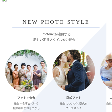
NEW PHOTO STYLE
Photoraitが注目する
新しい定番スタイルをご紹介！
フォト＋会食
挙式フォト
撮影＋食事会で叶う
撮影にシンプル挙式を
自然
お披露目とおもてなし
プラスオン！