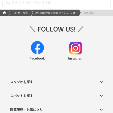
フォトウエディング/結婚写真のPhotorait ホーム
こだわり検索
歴史的建造物で撮影できるスタジオ
和歌山県
Facebook
Instagram
スタジオを探す
スポットを探す
エリアから探す
こだわりから探す
NEW PHOTO STYLE
プランから探す
フォトタイプ診断
フォトグラファーから探す
国内リゾートから探す
閲覧履歴・お気に入り
ロケーションから探す
スタジオから探す