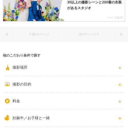
30以上の撮影シーンと200着の衣装
があるスタジオ
大阪府
前のページ
次のページ
他のこだわり条件で探す
撮影場所
撮影の目的
料金
妊娠中／お子様と一緒