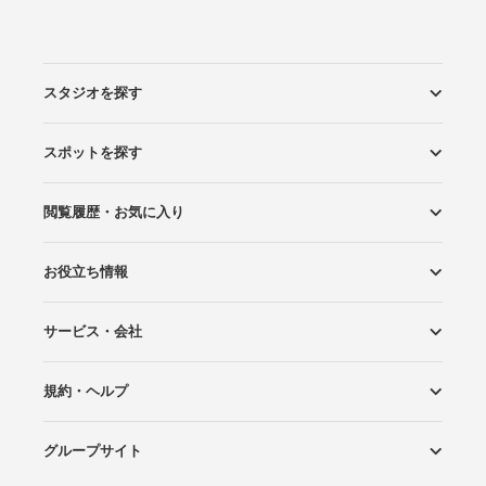
スタジオを探す
スポットを探す
エリアから探す
こだわりから探す
NEW PHOTO STYLE
プランから探す
フォトタイプ診断
フォトグラファーから探す
国内リゾートから探す
閲覧履歴・お気に入り
ロケーションから探す
スタジオから探す
お役立ち情報
閲覧スタジオ
お気に入り
サービス・会社
Wedding Photo マガジン
はじめてガイド
規約・ヘルプ
Photoraitとは
スタジオの掲載について
お問い合わせ
運営会社
サイトマップ
グループサイト
プライバシーポリシー
利用規約
ヘルプ