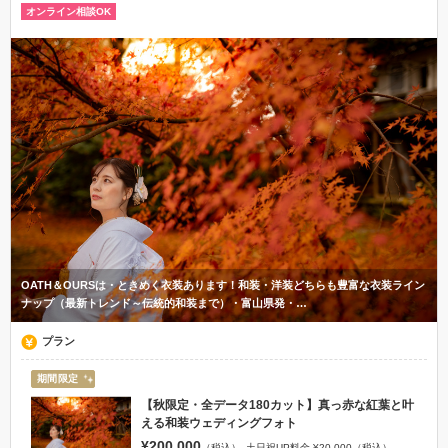
オンライン相談OK
OATH＆OURSは・ときめく衣装あります！和装・洋装どちらも豊富な衣装ライン
ナップ（最新トレンド～伝統的和装まで）・富山県発・…
プラン
期間限定
【秋限定・全データ180カット】真っ赤な紅葉と叶
える和装ウェディングフォト
¥200,000
（税込）
土日祝UP料金 ¥20,000（税込）