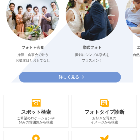
フォト＋会食
挙式フォト
撮影＋食事会で叶う
撮影にシンプル挙式を
自然
お披露目とおもてなし
プラスオン！
詳しく見る
スポット検索
フォトタイプ診断
ご希望のロケーションや
お好きな写真の
好みの雰囲気から検索
イメージから検索