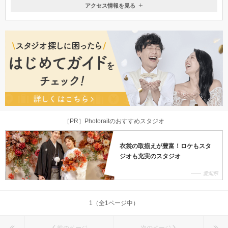
アクセス情報を見る
〒510-0821
三重県三重県四日市市久保田2丁目10-3
「近鉄四日市駅」より徒歩10分 四日市市立病院前バス停より 徒歩１
分 ／無料駐車場有り
050-1871-2207
［PR］Photoraitのおすすめスタジオ
衣裳の取揃えが豊富！ロケもスタ
ジオも充実のスタジオ
愛知県
1（全1ページ中）