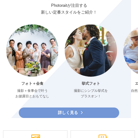
Photoraitが注目する
新しい定番スタイルをご紹介！
フォト＋会食
挙式フォト
撮影＋食事会で叶う
撮影にシンプル挙式を
自然
お披露目とおもてなし
プラスオン！
詳しく見る