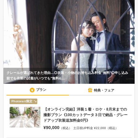
クレールが選ばれてきた理由…◎衣装・小物のお持ち込み料金"無料"◎申し込み
前でも衣装の試着がいつでも"無料&…
プラン
特典・フェア
Photorait限定
【オンライン完結】洋装１着・ロケ・8月末までの
撮影プラン《100カットデータ３日で納品・グレー
ドアップ衣装追加料金0円》
¥90,000
（税込）
土日祝UP料金 ¥22,000（税込）