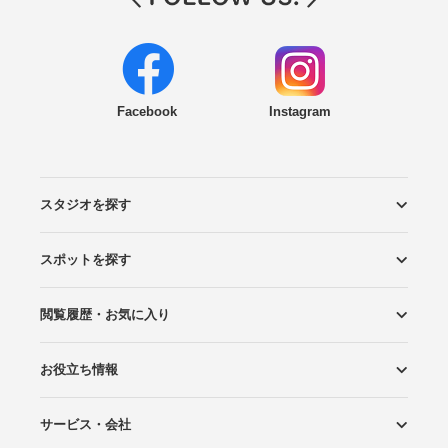
Facebook
Instagram
スタジオを探す
スポットを探す
エリアから探す
こだわりから探す
NEW PHOTO STYLE
プランから探す
フォトタイプ診断
フォトグラファーから探す
国内リゾートから探す
閲覧履歴・お気に入り
ロケーションから探す
スタジオから探す
お役立ち情報
閲覧スタジオ
お気に入り
サービス・会社
Wedding Photo マガジン
はじめてガイド