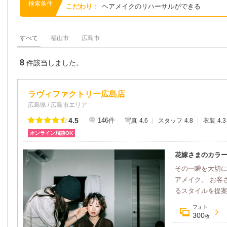
検索条件
こだわり
:
ヘアメイクのリハーサルができる
すべて
福山市
広島市
8
件該当しました。
ラヴィファクトリー広島店
広島県 / 広島市エリア
4.5
146
件
写真
4.6
スタッフ
4.8
衣装
4.3
オンライン相談OK
花嫁さまのカラ
その一瞬を大切
アメイク。 お客
るスタイルを提
フォト
300
枚