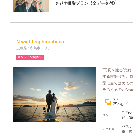
タジオ撮影プラン《全データ付》
N wedding hiroshima
広島県 / 広島市エリア
オンライン相談OK
“写真を撮る”だ
する前撮りを。
型に当てはめる
をつくるのがNwed
フォト
254
枚
〒730
住所
ビル30
バス：
アクセス
車：広