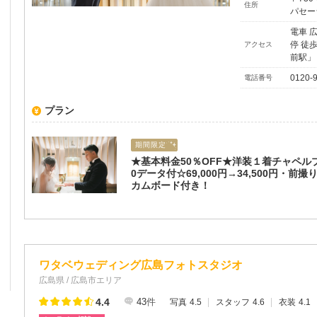
住所
パセー
電車 
停 徒
アクセス
前駅」
0120-
電話番号
プラン
期間限定
★基本料金50％OFF★洋装１着チャペル
0データ付☆69,000円→34,500円・前
カムボード付き！
ワタベウェディング広島フォトスタジオ
広島県 / 広島市エリア
4.4
43
件
写真
4.5
スタッフ
4.6
衣装
4.1