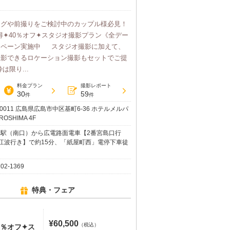
ングや前撮りをご検討中のカップル様必見！
夏得✦40％オフ✦スタジオ撮影プラン《全デー
ンペーン実施中 スタジオ撮影に加えて、
撮影できるロケーション撮影もセットでご提
は限り...
料金プラン
撮影レポート
30
59
件
件
-0011 広島県広島市中区基町6-36 ホテルメルパ
ROSHIMA 4F
島駅（南口）から広電路面電車【2番宮島口行
番江波行き】で約15分、「紙屋町西」電停下車徒
1分
702-1369
特典・フェア
¥60,500
（税込）
5％オフ✦ス