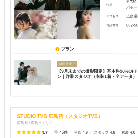
〒730
住所
パセー
広島電
アクセス
082-5
電話番号
プラン
期間限定
【9月末までの撮影限定】基本料50%OF
ン｜洋装スタジオ（衣装1着・全データ）
STUDIO TVB 広島店（スタジオTVB）
広島県 / 広島市エリア
4.7
45
件
写真
4.9
スタッフ
4.8
衣装
4.6