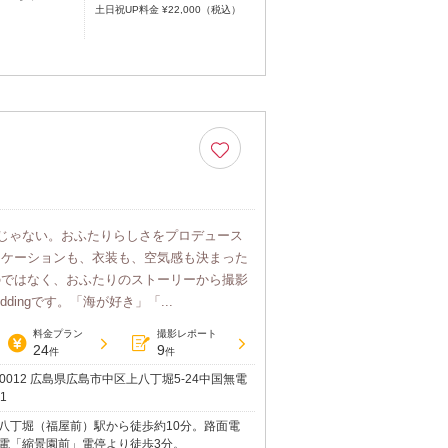
土日祝UP料金 ¥22,000（税込）
けじゃない。おふたりらしさをプロデュース
ロケーションも、衣装も、空気感も決まった
のではなく、おふたりのストーリーから撮影
dingです。「海が好き」「...
料金プラン
撮影レポート
24
9
件
件
-0012 広島県広島市中区上八丁堀5-24中国無電
1
八丁堀（福屋前）駅から徒歩約10分。路面電
電「縮景園前」電停より徒歩3分。