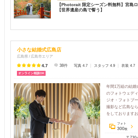
【Photorait 限定シーズン料無料】宮
【世界遺産の島で誓う】
小さな結婚式広島店
広島県 / 広島市エリア
4.7
38
件
写真
4.7
スタッフ
4.9
衣装
4.7
オンライン相談OK
年間1万組の結婚
のフォトウェデ
ジオ・フォトブ
撮影など広島な
をしておりますお二
フォト
300
枚
〒730