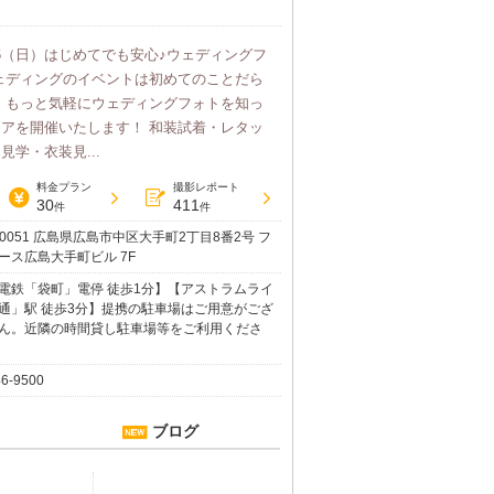
・26（日）はじめてでも安心♪ウェディングフ
ェディングのイベントは初めてのことだら
、もっと気軽にウェディングフォトを知っ
アを開催いたします！ 和装試着・レタッ
学・衣装見...
料金プラン
撮影レポート
30
411
件
件
-0051 広島県広島市中区大手町2丁目8番2号 フ
ース広島大手町ビル 7F
電鉄「袋町」電停 徒歩1分】【アストラムライ
通」駅 徒歩3分】提携の駐車場はご用意がござ
ん。近隣の時間貸し駐車場等をご利用くださ
46-9500
ブログ