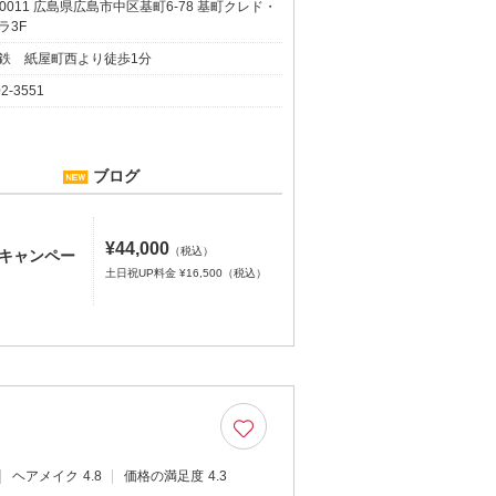
-0011 広島県広島市中区基町6-78 基町クレド・
ラ3F
鉄 紙屋町西より徒歩1分
02-3551
ブログ
¥44,000
（税込）
Fキャンペー
土日祝UP料金 ¥16,500（税込）
ヘアメイク
4.8
価格の満足度
4.3