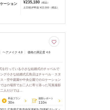
¥235,180
（税込）
島ロケーション
土日祝UP料金 ¥22,000（税込）
ヘアメイク
4.8
価格の満足度
4.6
式を行っている小さな結婚式のチャペルで
ィング小さな結婚式広島店はチャペル・スタ
ース・空中庭園や中央公園でのロケーション
らではの場所でお二人に寄り添った写真撮影
人だけでは...
料金プラン
撮影レポート
30
110
件
件
-0011 広島県広島市中区基町6-78基町クレド・