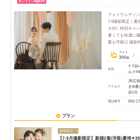
オンライン相談OK
フォトウェディ
7-9撮影限定｜
タ付》特別キャ
暑くても快適に
案も可能◎ 撮影枠
フォト
300
枚
〒730
住所
ルクHI
JR広
き/6
アクセス
歩
050-1
電話番号
プラン
期間限定
【7-9月撮影限定】新婦2着(洋装)夏得✦3