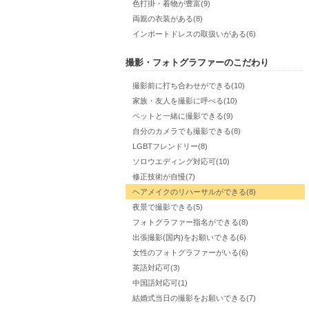
色打掛・着物が豊富(9)
両親の衣装がある(8)
インポートドレスの取扱いがある(6)
撮影・フォトグラファーのこだわり
撮影前に打ち合わせができる(10)
家族・友人を撮影に呼べる(10)
ペットと一緒に撮影できる(9)
自分のカメラでも撮影できる(8)
LGBTフレンドリー(8)
ソロウエディング対応可(10)
修正技術が自慢(7)
ヘアメイクのリハーサルができる(8)
夜景で撮影できる(5)
フォトグラファー指名ができる(8)
出張撮影(国内)をお願いできる(6)
女性のフォトグラファーがいる(6)
英語対応可(3)
中国語対応可(1)
結婚式当日の撮影をお願いできる(7)