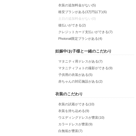
衣装の追加料金がない(5)
格安プランがある(3万円以下)(6)
土日の追加料金がない(0)
後払いができる(2)
クレジットカード支払いができる(7)
Photorait限定プランがある(4)
妊娠中/お子様と一緒のこだわり
マタニティ用ドレスがある(7)
マタニティフォトの撮影ができる(9)
子供用の衣装がある(5)
赤ちゃんの対応施設がある(2)
衣装のこだわり
衣装の試着ができる(10)
衣装を持ち込める(9)
ウエディングドレスが豊富(10)
カラードレスが豊富(9)
白無垢が豊富(7)