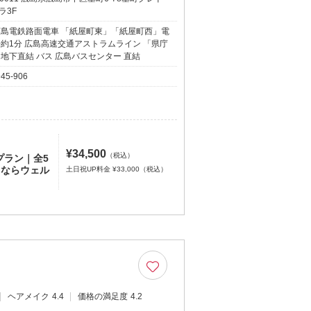
ラ3F
広島電鉄路面電車 「紙屋町東」「紙屋町西」電
歩約1分 広島高速交通アストラムライン 「県庁
 地下直結 バス 広島バスセンター 直結
945-906
¥34,500
（税込）
プラン｜全5
撮りならウェル
土日祝UP料金 ¥33,000（税込）
ヘアメイク
4.4
価格の満足度
4.2