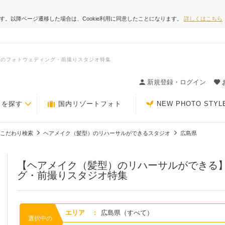
ます。以降ページ遷移した場合は、Cookie利用に同意したことになります。
詳しくはこちら
県のフォトウェディング・前撮りスタジオ特集
ィングの決め手が見つかるクチコミサイト-Photorait
新規登録・ログイン
トを探す
国内リゾートフォト
NEW PHOTO STYL
こだわり検索
ヘアメイク（髪型）のリハーサルができるスタジオ
広島県
【ヘアメイク（髪型）のリハーサルができる
グ・前撮りスタジオ特集
エリア
:
広島県（すべて）
選択中の