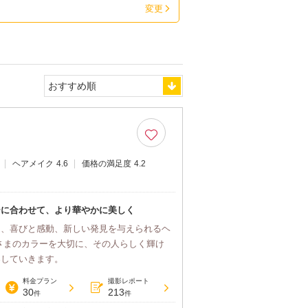
変更
ヘアメイク
4.6
価格の満足度
4.2
ーに合わせて、より華やかに美しく
に、喜びと感動、新しい発見を与えられるヘ
さまのカラーを大切に、その人らしく輝け
案していきます。
料金プラン
撮影レポート
30
213
件
件