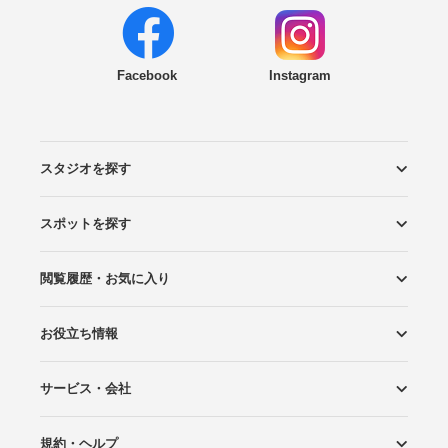
Facebook
Instagram
スタジオを探す
スポットを探す
エリアから探す
こだわりから探す
NEW PHOTO STYLE
プランから探す
フォトタイプ診断
フォトグラファーから探す
国内リゾートから探す
閲覧履歴・お気に入り
ロケーションから探す
スタジオから探す
お役立ち情報
閲覧スタジオ
お気に入り
サービス・会社
Wedding Photo マガジン
はじめてガイド
規約・ヘルプ
Photoraitとは
スタジオの掲載について
お問い合わせ
運営会社
サイトマップ