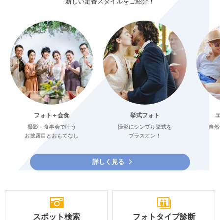
新しい定番スタイルをご紹介！
フォト＋会食
挙式フォト
撮影＋食事会で叶う
撮影にシンプル挙式を
自然
お披露目とおもてなし
プラスオン！
詳しく見る
スポット検索
フォトタイプ診断