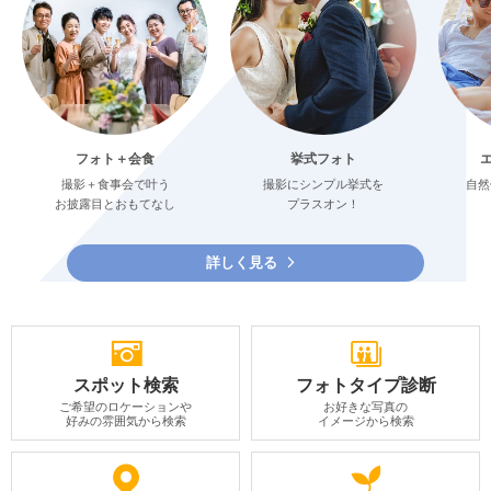
フォト＋会食
挙式フォト
撮影＋食事会で叶う
撮影にシンプル挙式を
自然
お披露目とおもてなし
プラスオン！
詳しく見る
スポット検索
フォトタイプ診断
ご希望のロケーションや
お好きな写真の
好みの雰囲気から検索
イメージから検索