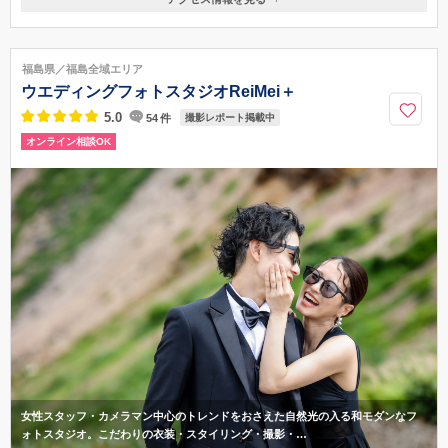
〒963-8053
福島県郡山市八山田西4-151
郡山富田駅
福島県／福島全域エリア
024-931-2546
ウエディングフォトスタジオReiMei＋
5.0
54
件
撮影レポート掲載中
オンライン相談OK
女性スタッフ・カメラマン中心のトレンドをおさえた自然光の入る和モダンなフ
ォトスタジオ。こだわりの衣装・スタイリング・撮影・…