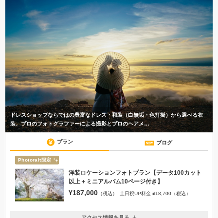
ドレスショップならではの豊富なドレス・和装（白無垢・色打掛）から選べる衣
装、プロのフォトグラファーによる撮影とプロのヘアメ…
プラン
ブログ
Photorait限定
洋装ロケーションフォトプラン【データ100カット
以上＋ミニアルバム10ページ付き】
¥187,000
（税込）
土日祝UP料金 ¥18,700（税込）
アクセス情報を見る