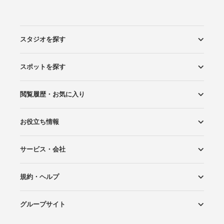
スタジオを探す
スポットを探す
エリアから探す
こだわりから探す
NEW PHOTO STYLE
プランから探す
フォトタイプ診断
フォトグラファーから探す
国内リゾートから探す
閲覧履歴・お気に入り
ロケーションから探す
スタジオから探す
お役立ち情報
閲覧スタジオ
お気に入り
サービス・会社
Wedding Photo マガジン
はじめてガイド
規約・ヘルプ
Photoraitとは
スタジオの掲載について
お問い合わせ
運営会社
サイトマップ
グループサイト
プライバシーポリシー
利用規約
ヘルプ