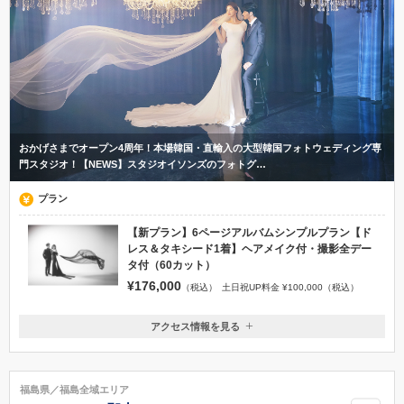
おかげさまでオープン4周年！本場韓国・直輸入の大型韓国フォトウェディング専
門スタジオ！【NEWS】スタジオイソンズのフォトグ…
プラン
【新プラン】6ページアルバムシンプルプラン【ド
レス＆タキシード1着】ヘアメイク付・撮影全デー
タ付（60カット）
¥176,000
（税込）
土日祝UP料金 ¥100,000（税込）
アクセス情報を見る
〒971-8144
福島県いわき市鹿島町久保字梅田4-1
常磐線いわき駅 / いわき駅からはバスで460円 / タクシーで約3,500円
福島県／福島全域エリア
0246-58-5555