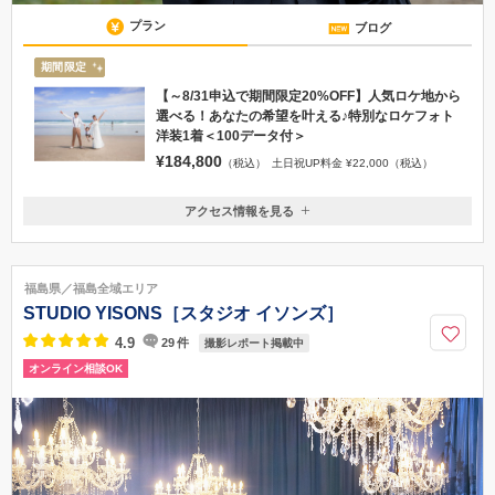
プラン
ブログ
期間限定
【～8/31申込で期間限定20%OFF】人気ロケ地から
選べる！あなたの希望を叶える♪特別なロケフォト
洋装1着＜100データ付＞
¥184,800
（税込）
土日祝UP料金 ¥22,000（税込）
アクセス情報を見る
〒963-8041
福島県郡山市富田町権現林9-1
郡山インターから車で1分、郡山駅から車で15分、郡山富田駅から車で5
福島県／福島全域エリア
分
STUDIO YISONS［スタジオ イソンズ］
024-951-7536
4.9
29
件
撮影レポート掲載中
オンライン相談OK