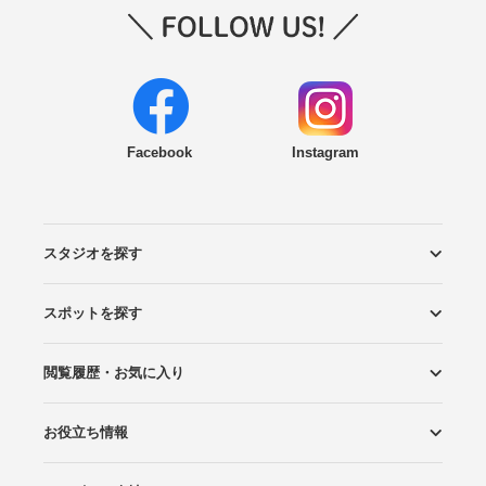
Facebook
Instagram
スタジオを探す
スポットを探す
エリアから探す
こだわりから探す
NEW PHOTO STYLE
プランから探す
フォトタイプ診断
フォトグラファーから探す
国内リゾートから探す
閲覧履歴・お気に入り
ロケーションから探す
スタジオから探す
お役立ち情報
閲覧スタジオ
お気に入り