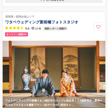
〒372-0801
群馬県伊勢崎市宮子町３６３４−１
北関東自動車道 駒形ICより車で10分 最寄駅/ＪＲ駒形駅・ＪＲ伊勢崎
群馬県／群馬全域エリア
駅・東武伊勢崎駅
ワタベウェディング新前橋フォトスタジオ
027-023-3355
4.6
27
件
撮影レポート掲載中
オンライン相談OK
フォトウェディングや前撮りをご検討中のカップル様必見！ 7-9撮影限定｜夏得✦
40％オフ✦スタジオ撮影プラン《全データ付》特別キャ…