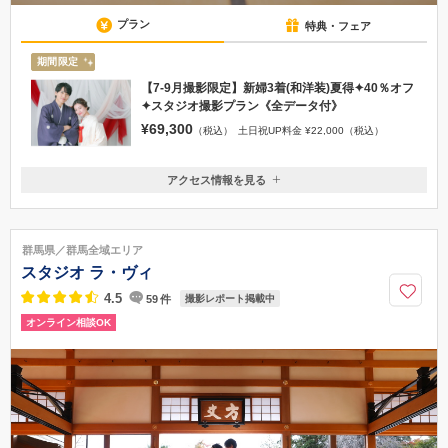
プラン
特典・フェア
期間限定
【7-9月撮影限定】新婦3着(和洋装)夏得✦40％オフ
✦スタジオ撮影プラン《全データ付》
¥69,300
（税込）
土日祝UP料金 ¥22,000（税込）
アクセス情報を見る
〒371-0844
群馬県前橋市古市町1-35-1 ホテルラシーネ新前橋内2F
JR新前橋駅東口 徒歩3分・関越自動車道 前橋インターより約3km 駐
群馬県／群馬全域エリア
車場はホテルラシーネの駐車場をご使用いただき駐車券をお持ちください
スタジオ ラ・ヴィ
027-255-4111
4.5
59
件
撮影レポート掲載中
オンライン相談OK