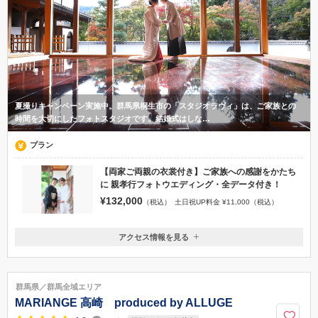
夏撮りキャンペーン実施中。群馬県桐生市の「スタジオラヴィ」は、ご家族との
時間を大切にしたフォトスタジオです。結婚式はしな…
プラン
【両家ご両親の衣裳付き】ご家族への感謝をかたち
に 親孝行フォトウエディング・全データ付き！
¥132,000
（税込）
土日祝UP料金 ¥11,000（税込）
アクセス情報を見る
〒376-0006
群馬県桐生市新宿1-8-1
JR両毛線桐生駅より徒歩15分、北関東道太田藪塚インターより車で20
群馬県／群馬全域エリア
分
MARIANGE 高崎 produced by ALLUGE
027-722-7577