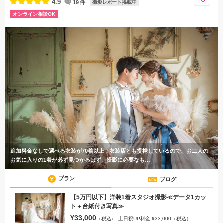
4.9
19
件
撮影レポート掲載中
オンライン相談OK
追加料金なしで選べる衣装が70着以上！衣装店とも提携しているので、お二人の
お気に入りの1着が必ず見つかるはず。撮影に必要なも…
プラン
ブログ
【5万円以下】洋装1着スタジオ撮影≪データ1カッ
ト＋台紙付き写真≫
¥33,000
（税込）
土日祝UP料金 ¥33,000（税込）