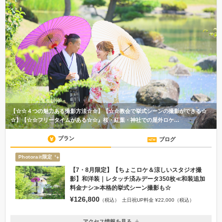
【☆☆４つの魅力ある撮影方法☆☆】【☆☆教会で挙式シーンの撮影ができる☆
☆】【☆☆フリータイムがある☆☆』桜・紅葉・神社での屋外ロケ…
プラン
ブログ
Photorait限定
【7・8月限定】【ちょこロケ＆涼しいスタジオ撮
影】和洋装｜レタッチ済みデータ350枚≪和装追加
料金ナシ≫本格的挙式シーン撮影も☆
¥126,800
（税込）
土日祝UP料金 ¥22,000（税込）
アクセス情報を見る