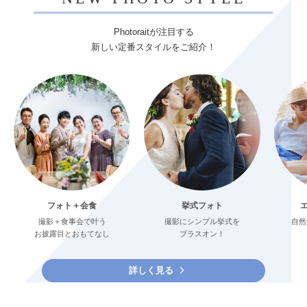
Photoraitが注目する
新しい定番スタイルをご紹介！
フォト＋会食
挙式フォト
撮影＋食事会で叶う
撮影にシンプル挙式を
自然
お披露目とおもてなし
プラスオン！
詳しく見る