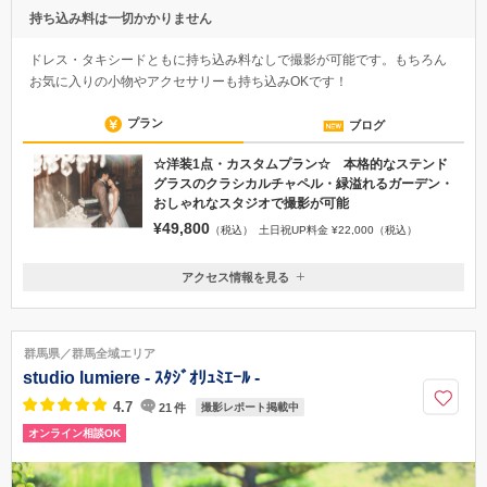
持ち込み料は一切かかりません
ドレス・タキシードともに持ち込み料なしで撮影が可能です。もちろん
お気に入りの小物やアクセサリーも持ち込みOKです！
プラン
ブログ
☆洋装1点・カスタムプラン☆ 本格的なステンド
グラスのクラシカルチャペル・緑溢れるガーデン・
おしゃれなスタジオで撮影が可能
¥49,800
（税込）
土日祝UP料金 ¥22,000（税込）
アクセス情報を見る
〒370-0031
群馬県高崎市上大類町918
JR高崎駅より車 5分 /JR高崎問屋町より車 7分 /関越自動車道高崎
群馬県／群馬全域エリア
インターより車 5分
studio lumiere - ｽﾀｼﾞｵﾘｭﾐｴｰﾙ -
027-352-1777
4.7
21
件
撮影レポート掲載中
オンライン相談OK