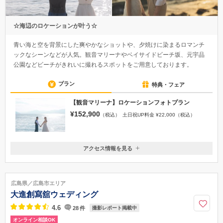
☆海辺のロケーションが叶う☆
青い海と空を背景にした爽やかなショットや、夕焼けに染まるロマンチ
ックなシーンなどが人気。観音マリーナやベイサイドビーチ坂、元宇品
公園などビーチがきれいに撮れるスポットをご用意しております。
プラン
特典・フェア
【観音マリーナ】ロケーションフォトプラン
¥152,900
（税込）
土日祝UP料金 ¥22,000（税込）
アクセス情報を見る
〒730-0011
広島県広島市中区基町6-36 ホテルメルパルクHIROSHIMA 4F
JR広島駅（南口）から広電路面電車【2番宮島口行き/6番江波行き】で
広島県／広島市エリア
約15分、「紙屋町西」電停下車徒歩1分
大進創寫舘ウェディング
050-1702-1369
4.6
28
件
撮影レポート掲載中
オンライン相談OK