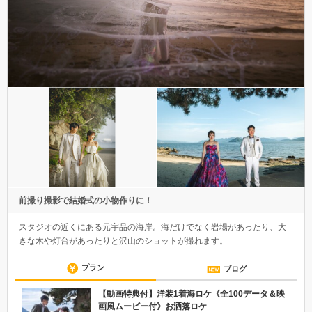
前撮り撮影で結婚式の小物作りに！
スタジオの近くにある元宇品の海岸。海だけでなく岩場があったり、大
きな木や灯台があったりと沢山のショットが撮れます。
プラン
ブログ
【動画特典付】洋装1着海ロケ《全100データ＆映
画風ムービー付》お洒落ロケ