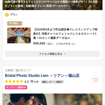
結婚式場が運営するフォトスタジオ*チャペルや大階段での撮影が叶う♪【今月限
定プランが登場｜先着5組】ドレス+美容+データのオー…
プラン
平日限定
【2026年9月まで申込限定◆ドレスランクアップ特
典付】洋装チャペルフォト≪ドレス＆タキシード1
着＋10カット撮影データ込≫
¥99,000
（税込）
土日祝UP料金 なし
アクセス情報を見る
〒721-0974
広島県福山市東深津町3丁目14-1
JR山陽本線福山駅より車で10分
広島県／福山市エリア
084-973-1466
Bridal Photo Studio Lien ～リアン～福山店
4.9
8
件
撮影レポート掲載中
オンライン相談OK