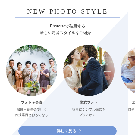
NEW PHOTO STYLE
Photoraitが注目する
新しい定番スタイルをご紹介！
フォト＋会食
挙式フォト
撮影＋食事会で叶う
撮影にシンプル挙式を
自然
お披露目とおもてなし
プラスオン！
詳しく見る