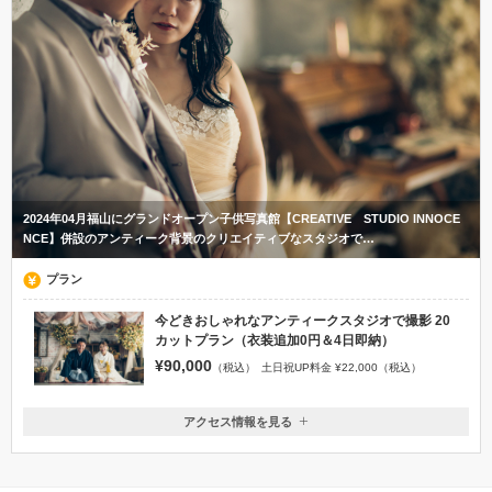
2024年04月福山にグランドオープン子供写真館【CREATIVE STUDIO INNOCE
NCE】併設のアンティーク背景のクリエイティブなスタジオで…
プラン
今どきおしゃれなアンティークスタジオで撮影 20
カットプラン（衣装追加0円＆4日即納）
¥90,000
（税込）
土日祝UP料金 ¥22,000（税込）
アクセス情報を見る
〒721-0974
広島県福山市東深津町2丁目8-16
東福山駅