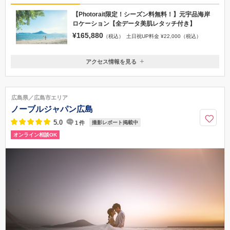
【Photorait限定！シーズン料無料！】元宇品海岸
ロケーション【全データ美肌レタッチ付き】
¥165,880
（税込）
土日祝UP料金 ¥22,000（税込）
アクセス情報を見る
〒730-0051
広島県広島市中区大手町2丁目8番2号 フージャース広島大手町ビル 7F
【広島電鉄「袋町」電停 徒歩1分】【アストラムライン「本通」駅 徒歩
広島県／広島市エリア
3分】提携の駐車場はご用意がございません。近隣の時間貸し駐車場等をご
ノーブルジャパン広島
利用ください。
5.0
1
件
撮影レポート掲載中
082-546-9500
オンライン相談OK