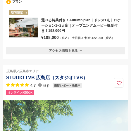
プラン
期間限定
選べる特典付き！Autumn plan｜ドレス1点｜ロケ
ーション1~2ヵ所｜オープニングムービー撮影付
き！198,000円
¥198,000
（税込）
土日祝UP料金 ¥22,000（税込）
アクセス情報を見る
〒730-0012
広島県広島市中区上八丁堀5-24中国無電ビル301
バス：八丁堀（福屋前）駅から徒歩約10分。路面電車：広電「縮景園
広島県／広島市エリア
前」電停より徒歩3分。
STUDIO TVB 広島店（スタジオTVB）
070-1560-9938
4.7
45
件
撮影レポート掲載中
オンライン相談OK