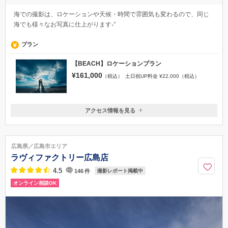
海での撮影は、ロケーションや天候・時間で雰囲気も変わるので、同じ
海でも様々なお写真に仕上がります˖°
プラン
【BEACH】ロケーションプラン
¥161,000
（税込）
土日祝UP料金 ¥22,000（税込）
アクセス情報を見る
〒730-0856
広島県広島市中区河原町7-11 3F
舟入町駅 下車 徒歩3分
広島県／広島市エリア
080-6313-6321
ラヴィファクトリー広島店
4.5
146
件
撮影レポート掲載中
オンライン相談OK