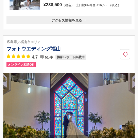
¥236,500
（税込）
土日祝UP料金 ¥16,500（税込）
アクセス情報を見る
〒734-0007
広島県広島市南区皆実町4丁目12-23
082-255-0866
広島県／福山市エリア
フォトウエディング福山
4.7
51
件
撮影レポート掲載中
オンライン相談OK