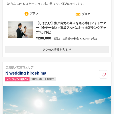
魅力あふれるロケーション地の数々をご案内いたします。
プラン
ブログ
【しまたび】瀬戸内海の島々を巡る半日フォトツア
ー（全データ込＋高級アルバム付＋衣装ランクアッ
プ3万円込）
¥286,000
（税込）
土日祝UP料金 ¥33,000（税込）
アクセス情報を見る
〒730-0011
広島県広島市中区基町6-78 基町クレド・パセーラ3F
広島電鉄 紙屋町西より徒歩1分
広島県／広島市エリア
082-502-3551
N wedding hiroshima
撮影レポート掲載中
オンライン相談OK