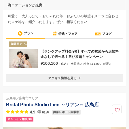
海ロケーションが充実！
可愛く・大人っぽく・おしゃれに等、おふたりの希望イメージに合わせ
たロケ地をご紹介いたします。ぜひご相談ください！
プラン
特典・フェア
ブログ
期間限定
【ランクアップ料金￥0】すべての衣装から追加料
金なしで選べる！選び放題キャンペーン
¥100,100
（税込）
土日祝UP料金 ¥11,000（税込）
アクセス情報を見る
〒730-0017
広島県広島市中区鉄砲町5-21 大進ブライダル館 5階
お車でお越しの場合、駐車場はプロマート併設の【鯉城ガレージ】をご
広島県／広島市エリア
利用下さい(駐車券サービスあり) ／ 広電（路面電車）白島線/女学院前
Bridal Photo Studio Lien ～リアン～ 広島店
駅下車/徒歩2分
4.9
61
件
撮影レポート掲載中
0120-89-8411
オンライン相談OK