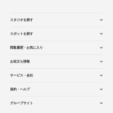
スタジオを探す
スポットを探す
エリアから探す
こだわりから探す
NEW PHOTO STYLE
プランから探す
フォトタイプ診断
フォトグラファーから探す
国内リゾートから探す
閲覧履歴・お気に入り
ロケーションから探す
スタジオから探す
お役立ち情報
閲覧スタジオ
お気に入り
サービス・会社
Wedding Photo マガジン
はじめてガイド
規約・ヘルプ
Photoraitとは
スタジオの掲載について
お問い合わせ
運営会社
サイトマップ
グループサイト
プライバシーポリシー
利用規約
ヘルプ