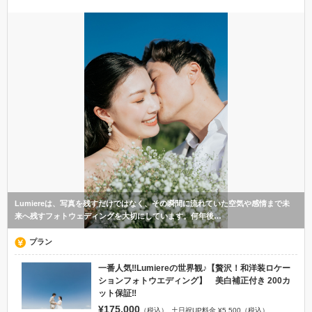
Lumiereは、写真を残すだけではなく、その瞬間に流れていた空気や感情まで未
来へ残すフォトウェディングを大切にしています。何年後…
プラン
一番人気‼︎Lumiereの世界観♪【贅沢！和洋装ロケー
ションフォトウエディング】 美白補正付き 200カ
ット保証‼︎
¥175,000
（税込）
土日祝UP料金 ¥5,500（税込）