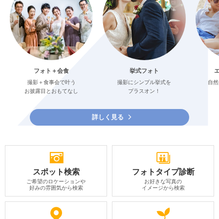
フォト＋会食
挙式フォト
撮影＋食事会で叶う
撮影にシンプル挙式を
自然
お披露目とおもてなし
プラスオン！
詳しく見る
スポット検索
フォトタイプ診断
ご希望のロケーションや
お好きな写真の
好みの雰囲気から検索
イメージから検索