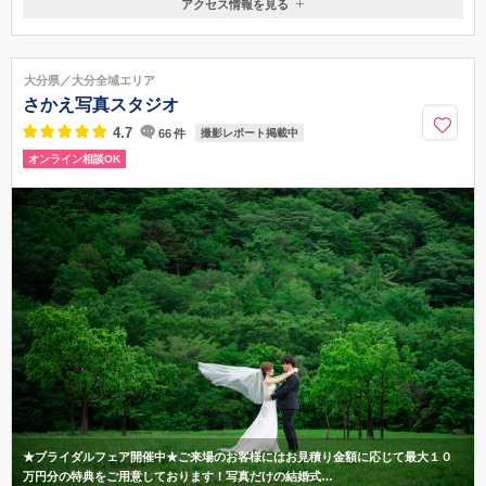
アクセス情報を見る
〒870-0009
大分県大分市王子町12-1
西大分駅から徒歩15分【無料駐車場完備】/大分バス東生石停から徒歩1
大分県／大分全域エリア
分
さかえ写真スタジオ
097-537-3332
4.7
66
件
撮影レポート掲載中
オンライン相談OK
★ブライダルフェア開催中★ご来場のお客様にはお見積り金額に応じて最大１０
万円分の特典をご用意しております！写真だけの結婚式…