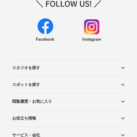
Facebook
Instagram
スタジオを探す
スポットを探す
エリアから探す
こだわりから探す
NEW PHOTO STYLE
プランから探す
フォトタイプ診断
フォトグラファーから探す
国内リゾートから探す
閲覧履歴・お気に入り
ロケーションから探す
スタジオから探す
お役立ち情報
閲覧スタジオ
お気に入り
サービス・会社
Wedding Photo マガジン
はじめてガイド