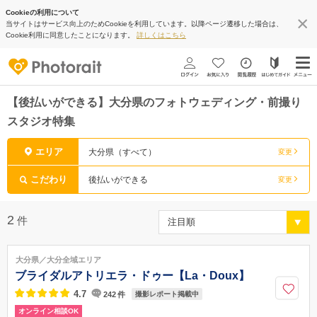
Cookieの利用について
当サイトはサービス向上のためCookieを利用しています。以降ページ遷移した場合は、
Cookie利用に同意したことになります。
詳しくはこちら
【後払いができる】大分県のフォトウェディング・前撮り
スタジオ特集
エリア
大分県（すべて）
変更
こだわり
後払いができる
変更
2
件
大分県／大分全域エリア
ブライダルアトリエラ・ドゥー【La・Doux】
4.7
242
件
撮影レポート掲載中
オンライン相談OK