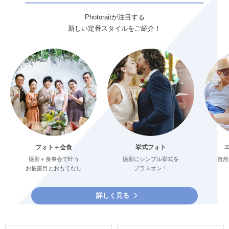
Photoraitが注目する
新しい定番スタイルをご紹介！
フォト＋会食
挙式フォト
撮影＋食事会で叶う
撮影にシンプル挙式を
自然
お披露目とおもてなし
プラスオン！
詳しく見る