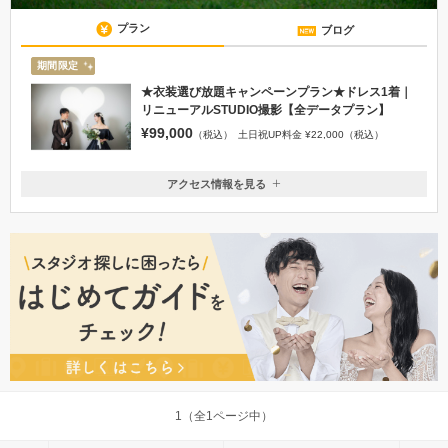
プラン
ブログ
期間限定
★衣装選び放題キャンペーンプラン★ドレス1着｜
リニューアルSTUDIO撮影【全データプラン】
¥99,000
（税込）
土日祝UP料金 ¥22,000（税込）
アクセス情報を見る
〒870-0033
大分県大分市千代町1-2-30
【30台無料駐車場完備】 大分駅から車で6分
097-532-8485
1（全1ページ中）